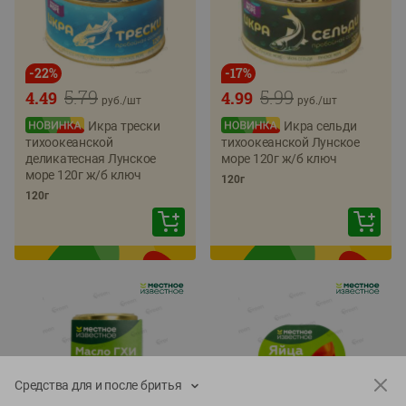
-
22
%
-
17
%
5.79
5.99
4.49
4.99
руб./
шт
руб./
шт
Икра трески
Икра сельди
тихоокеанской
тихоокеанской Лунское
деликатесная Лунское
море 120г ж/б ключ
море 120г ж/б ключ
120г
120г
Средства для и после бритья