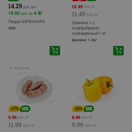
14.29
10.49
руб./
кг
руб./
шт
11.49
10.00
6
руб. за
руб./
кг
Пицца КАРБОНАРА
Свинина 1 с.
полуфабрикат,
490г
охлажденный 1 кг
фасовка: 1-2кг
🕘
12:00
-
20:00
-
17
%
-
10
%
9.99
8.99
руб./
кг
руб./
кг
11.99
9.99
руб./
кг
руб./
кг