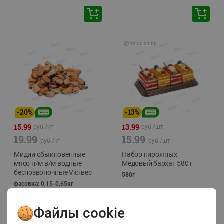
🕘
12:00
-
21:00
-
20
%
-
13
%
15.99
13.99
руб./
кг
руб./
шт
19.99
15.99
руб./
кг
руб./
шт
Мидии обыкновенные
Набор пирожных
мясо п/м в/м водные
Медовый бархат 580 г
беспозвоночные Vici вес
580г
фасовка: 0,15-0,65кг
Файлы cookie