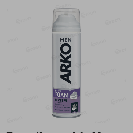
-
17
%
-
13
%
13.99
6.89
11.59
5.99
руб./
шт
руб./
шт
Масло Топленое ГХИ
Яйца перепелиные
Местное Известное 99%
копченые Молодецкие
Местное известное 20 шт
200г
упак Солигорска п/ф
20шт в уп
Показано 1-14 из 79
Показать 15-28 из 79
Каталог товаров
Специально для вас