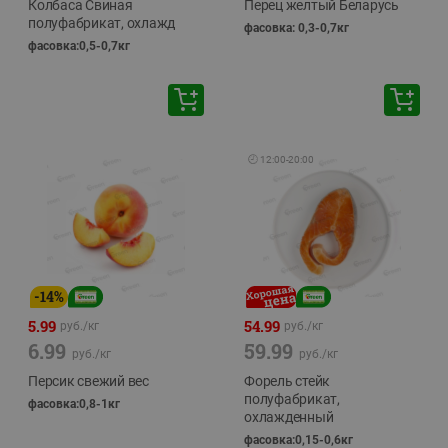
Колбаса Свиная
Перец желтый Беларусь
полуфабрикат, охлажд
фасовка: 0,3-0,7кг
фасовка:0,5-0,7кг
🕘
12:00
-
20:00
-
14
%
5.99
54.99
руб./
кг
руб./
кг
6.99
59.99
руб./
кг
руб./
кг
Персик свежий вес
Форель стейк
полуфабрикат,
фасовка:0,8-1кг
охлажденный
фасовка:0,15-0,6кг