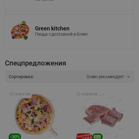
Green kitchen
Пицца c доставкой в Green
Спецпредложения
Сортировка:
Green рекомендует
🕘
12:00
-
21:00
🕘
12:00
-
20:00
-
30
%