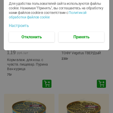
Для удобства пользователей сайта используются файлы
cookie. Нажимая "Принять", вы соглашаетесь
на обработку
нами файлов cookie в соответствии с
Политикой
обработки файлов cookie
Настроить
Отклонить
Принять
-
12
%
-
24
%
6.59
4.99
1.05
руб./
шт
руб./
шт
1.19
ТОФУ Vegetus ТВЕРДЫЙ
руб./
шт
230г
Корм влаж. для кош. с
чувств. пищевар. Пурина
Ван курица
75г