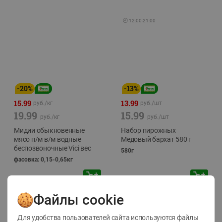
🕘
12:00
-
21:00
-
20
%
-
13
%
15.99
13.99
руб./
кг
руб./
шт
19.99
15.99
руб./
кг
руб./
шт
Мидии обыкновенные
Набор пирожных
мясо п/м в/м водные
Медовый бархат 580 г
беспозвоночные Vici вес
580г
фасовка: 0,15-0,65кг
Файлы cookie
Для удобства пользователей сайта используются файлы