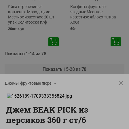
Яйца перепелиные
Конфеты фруктово-
копченые Молодецкие
ягодные Местное
Местное известное 20 шт
известное яблоко-тыква
упак Солигорска п/ф
Хоба
20шт в уп
60г
Показано 1-14 из 78
Показать 15-28 из 78
Джемы, фруктовые пюре
Каталог товаров
Джем BEAK PICK из
Специально для вас
персиков 360 г ст/б
О сервисе