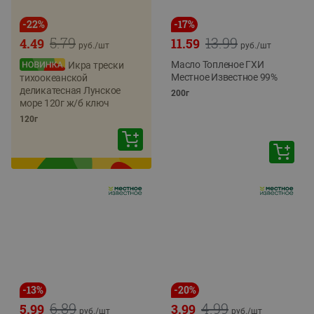
-
22
%
-
17
%
5.79
13.99
4.49
11.59
руб./
шт
руб./
шт
Масло Топленое ГХИ
Икра трески
Местное Известное 99%
тихоокеанской
деликатесная Лунское
200г
море 120г ж/б ключ
120г
-
13
%
-
20
%
6.89
4.99
5.99
3.99
руб./
шт
руб./
шт