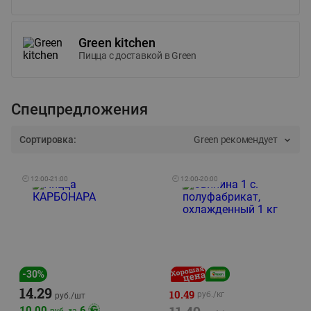
Green kitchen
Пицца c доставкой в Green
Спецпредложения
Сортировка:
Green рекомендует
🕘
12:00
-
21:00
🕘
12:00
-
20:00
-
30
%
14.29
10.49
руб./
кг
руб./
шт
10.00
6
руб. за