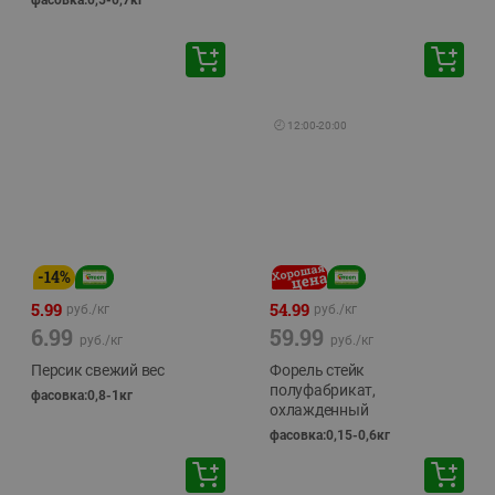
фасовка:0,5-0,7кг
🕘
12:00
-
20:00
-
14
%
5.99
54.99
руб./
кг
руб./
кг
6.99
59.99
руб./
кг
руб./
кг
Персик свежий вес
Форель стейк
полуфабрикат,
фасовка:0,8-1кг
охлажденный
фасовка:0,15-0,6кг