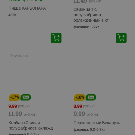
11.49
руб./
кг
Пицца КАРБОНАРА
Свинина 1 с.
полуфабрикат,
490г
охлажденный 1 кг
фасовка: 1-2кг
🕘
12:00
-
20:00
-
17
%
-
10
%
9.99
8.99
руб./
кг
руб./
кг
11.99
9.99
руб./
кг
руб./
кг
Колбаса Свиная
Перец желтый Беларусь
полуфабрикат, охлажд
фасовка: 0,3-0,7кг