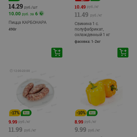
14.29
10.49
руб./
кг
руб./
шт
11.49
10.00
6
руб. за
руб./
кг
Пицца КАРБОНАРА
Свинина 1 с.
полуфабрикат,
490г
охлажденный 1 кг
фасовка: 1-2кг
🕘
12:00
-
20:00
-
17
%
-
10
%
9.99
8.99
руб./
кг
руб./
кг
11.99
9.99
руб./
кг
руб./
кг