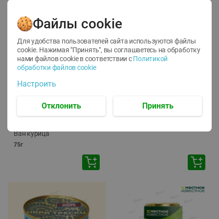
Файлы cookie
Для удобства пользователей сайта используются файлы
cookie. Нажимая "Принять", вы соглашаетесь
на обработку
нами файлов cookie в соответствии с
Политикой
обработки файлов cookie
-
12
%
-
24
%
Настроить
6.59
4.99
1.05
руб./
шт
руб./
шт
1.19
ТОФУ Vegetus ТВЕРДЫЙ
руб./
шт
Отклонить
Принять
230г
Корм влаж. для кош. с
чувств. пищевар. Пурина
Ван курица
75г