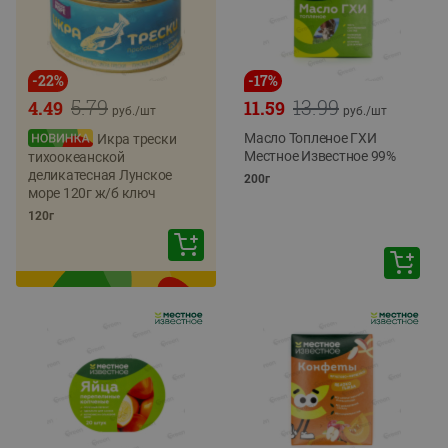
-
22
%
-
17
%
5.79
13.99
4.49
11.59
руб./
шт
руб./
шт
Масло Топленое ГХИ
Икра трески
Местное Известное 99%
тихоокеанской
деликатесная Лунское
200г
море 120г ж/б ключ
120г