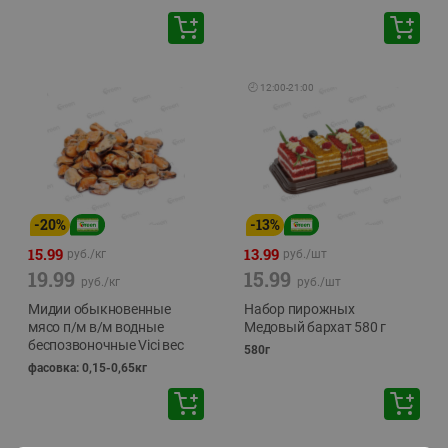
🕘
12:00
-
21:00
-
20
%
-
13
%
15.99
13.99
руб./
кг
руб./
шт
19.99
15.99
руб./
кг
руб./
шт
Мидии обыкновенные
Набор пирожных
мясо п/м в/м водные
Медовый бархат 580 г
беспозвоночные Vici вес
580г
фасовка: 0,15-0,65кг