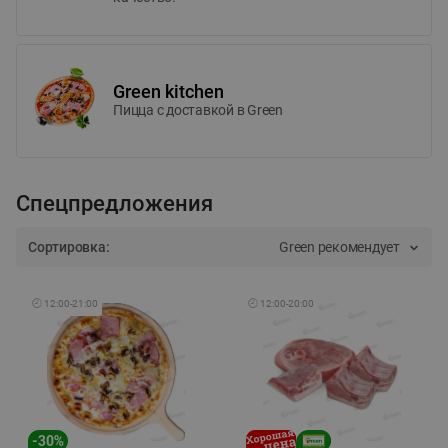
Green kitchen
Пицца c доставкой в Green
Спецпредложения
Сортировка:
Green рекомендует
🕘
12:00
-
21:00
🕘
12:00
-
20:00
-
30
%