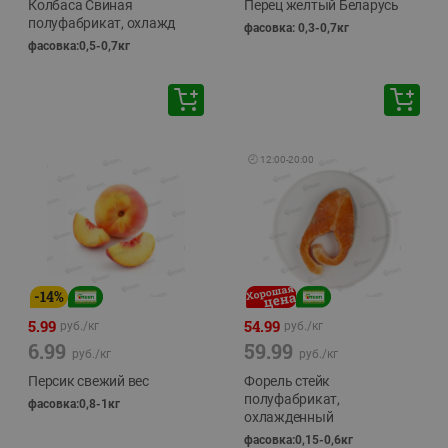
Колбаса Свиная
Перец желтый Беларусь
полуфабрикат, охлажд
фасовка: 0,3-0,7кг
фасовка:0,5-0,7кг
🕘
12:00
-
20:00
-
14
%
5.99
54.99
руб./
кг
руб./
кг
6.99
59.99
руб./
кг
руб./
кг
Персик свежий вес
Форель стейк
полуфабрикат,
фасовка:0,8-1кг
охлажденный
фасовка:0,15-0,6кг