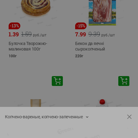
-
13
%
-
15
%
1.59
9.39
1.39
7.99
руб./
шт
руб./
шт
Булочка Творожно-
Бекон да яечнi
малиновая 100г
сырокопченый
100г
220г
Копчено-вареные, копчено-запеченные