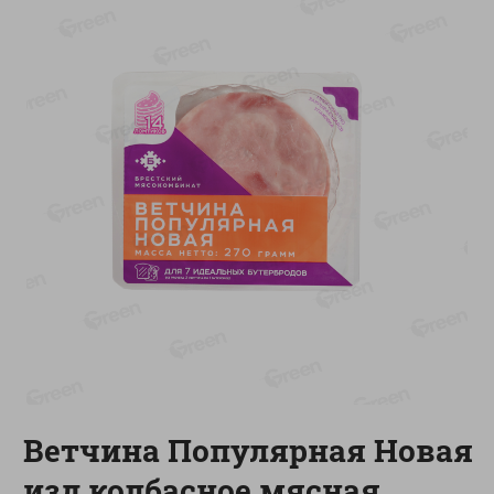
-
11
%
-
15
%
11.19
5.19
9.99
4.39
руб./
шт
руб./
шт
Колбаска салями Парма
Сок мультифруктовый
сыровяленая куриная
Rich
сорт экстра
1л
180г
Показано 1-14 из 68
Показать 15-28 из 68
Каталог товаров
Ветчина Популярная Новая
Специально для вас
изд колбасное мясная