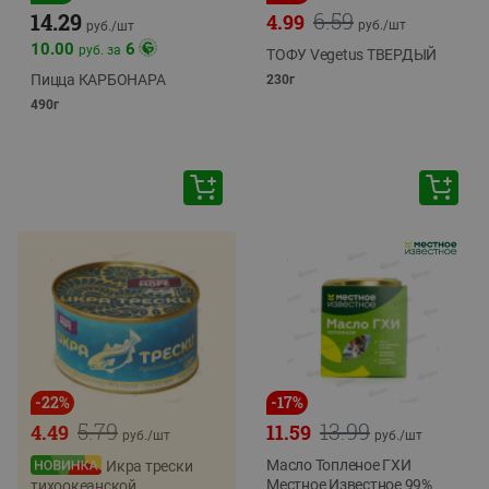
6.59
14.29
4.99
руб./
шт
руб./
шт
10.00
6
руб. за
ТОФУ Vegetus ТВЕРДЫЙ
Пицца КАРБОНАРА
230г
490г
-
22
%
-
17
%
5.79
13.99
4.49
11.59
руб./
шт
руб./
шт
Масло Топленое ГХИ
Икра трески
Местное Известное 99%
тихоокеанской