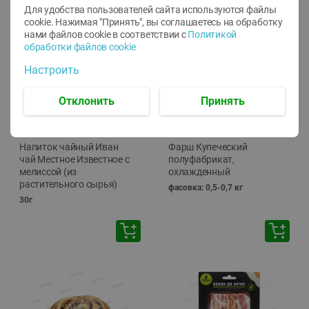
Для удобства пользователей сайта используются файлы
🕘
12:00
-
20:00
cookie. Нажимая "Принять", вы соглашаетесь
на обработку
нами файлов cookie в соответствии с
Политикой
обработки файлов cookie
Настроить
Отклонить
Принять
-
10
%
-
13
%
7.29
15.59
6.59
13.49
руб./
шт
руб./
кг
Напиток чайный Иван
Фарш Купеческий
чай Местное Известное с
полуфабрикат,
мелиссой (из
охлажденный
растительного сырья)
фасовка: 0,5-0,7 кг
30г