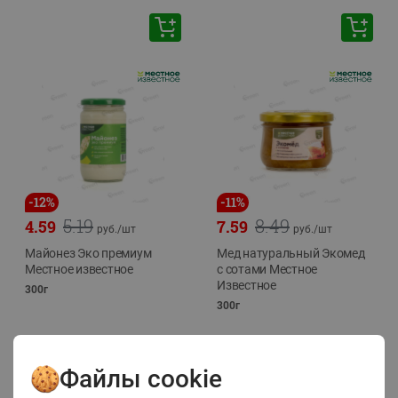
-
12
%
-
11
%
5.19
8.49
4.59
7.59
руб./
шт
руб./
шт
Майонез Эко премиум
Мед натуральный Экомед
Местное известное
с сотами Местное
Известное
300г
300г
Файлы cookie