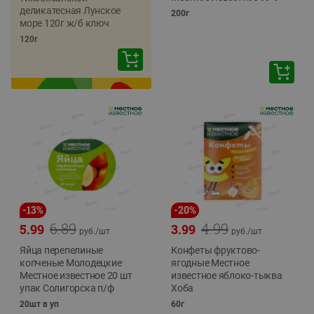
деликатесная Лунское
200г
море 120г ж/б ключ
120г
-
13
%
-
20
%
6.89
4.99
5.99
3.99
руб./
шт
руб./
шт
Яйца перепелиные
Конфеты фруктово-
копченые Молодецкие
ягодные Местное
Местное известное 20 шт
известное яблоко-тыква
упак Солигорска п/ф
Хоба
20шт в уп
60г