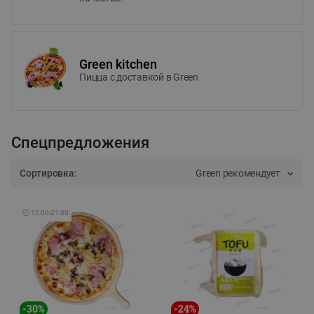
Green kitchen
Пицца c доставкой в Green
Спецпредложения
Сортировка:
Green рекомендует
🕘
12:00
-
21:00
-
30
%
-
24
%