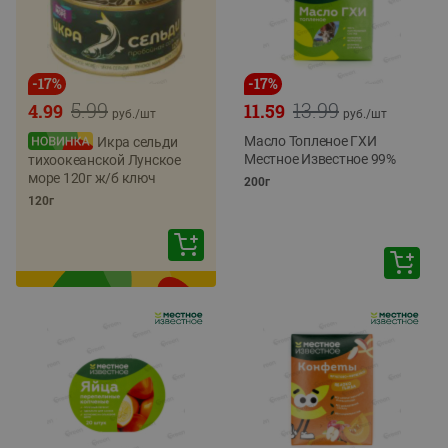
-
17
%
-
17
%
5.99
13.99
4.99
11.59
руб./
шт
руб./
шт
Масло Топленое ГХИ
Икра сельди
Местное Известное 99%
тихоокеанской Лунское
море 120г ж/б ключ
200г
120г