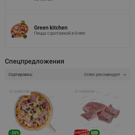
Green kitchen
Пицца c доставкой в Green
Спецпредложения
Сортировка:
Green рекомендует
🕘
12:00
-
21:00
🕘
12:00
-
20:00
-
30
%