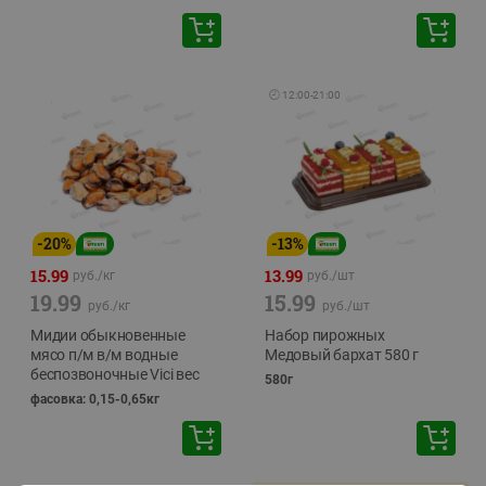
🕘
12:00
-
21:00
-
20
%
-
13
%
15.99
13.99
руб./
кг
руб./
шт
19.99
15.99
руб./
кг
руб./
шт
Мидии обыкновенные
Набор пирожных
мясо п/м в/м водные
Медовый бархат 580 г
беспозвоночные Vici вес
580г
фасовка: 0,15-0,65кг