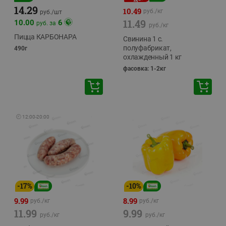
14.29
10.49
руб./
кг
руб./
шт
11.49
10.00
6
руб. за
руб./
кг
Пицца КАРБОНАРА
Свинина 1 с.
полуфабрикат,
490г
охлажденный 1 кг
фасовка: 1-2кг
🕘
12:00
-
20:00
-
17
%
-
10
%
9.99
8.99
руб./
кг
руб./
кг
11.99
9.99
руб./
кг
руб./
кг