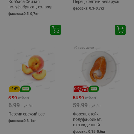
Колбаса Свиная
Перец желтый Беларусь
полуфабрикат, охлажд
фасовка: 0,3-0,7кг
фасовка:0,5-0,7кг
🕘
12:00
-
20:00
-
14
%
5.99
54.99
руб./
кг
руб./
кг
6.99
59.99
руб./
кг
руб./
кг
Персик свежий вес
Форель стейк
полуфабрикат,
фасовка:0,8-1кг
охлажденный
фасовка:0,15-0,6кг