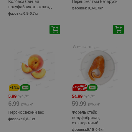
Колбаса Свиная
Перец желтый Беларусь
полуфабрикат, охлажд
фасовка: 0,3-0,7кг
фасовка:0,5-0,7кг
🕘
12:00
-
20:00
-
14
%
5.99
54.99
руб./
кг
руб./
кг
6.99
59.99
руб./
кг
руб./
кг
Персик свежий вес
Форель стейк
полуфабрикат,
фасовка:0,8-1кг
охлажденный
фасовка:0,15-0,6кг