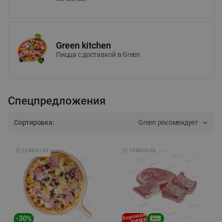
Green kitchen
Пицца c доставкой в Green
Спецпредложения
Сортировка:
Green рекомендует
🕘
12:00
-
21:00
🕘
12:00
-
20:00
-
30
%