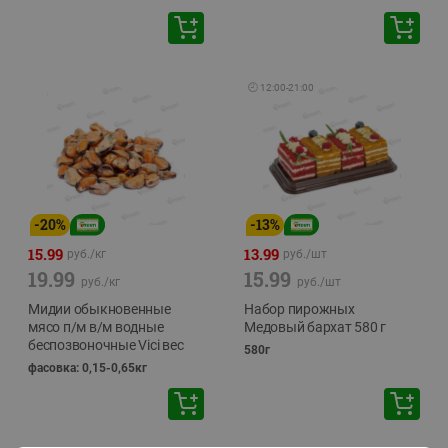
🕘
12:00
-
21:00
-
20
%
-
13
%
15.99
13.99
руб./
кг
руб./
шт
19.99
15.99
руб./
кг
руб./
шт
Мидии обыкновенные
Набор пирожных
мясо п/м в/м водные
Медовый бархат 580 г
беспозвоночные Vici вес
580г
фасовка: 0,15-0,65кг