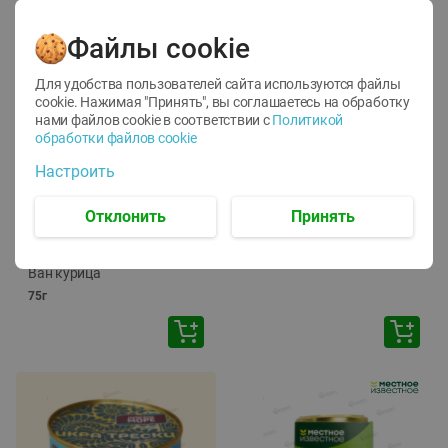
Файлы cookie
Для удобства пользователей сайта используются файлы
cookie. Нажимая "Принять", вы соглашаетесь
на обработку
нами файлов cookie в соответствии с
Политикой
обработки файлов cookie
-
12
%
-
24
%
Настроить
6.59
4.99
1.05
руб./
шт
руб./
шт
1.19
ТОФУ Vegetus ТВЕРДЫЙ
руб./
шт
Отклонить
Принять
230г
Корм влаж. для кош. с
чувств. пищевар. Пурина
Ван курица
75г