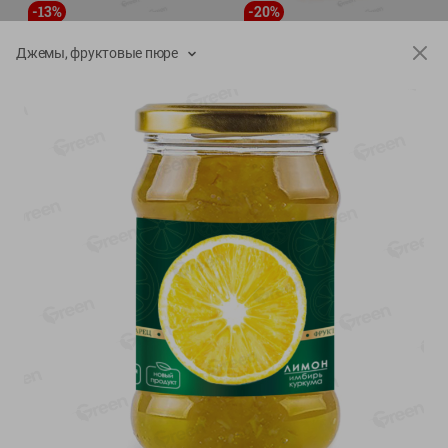
-
13
%
-
20
%
6.89
4.99
5.99
3.99
руб./
шт
руб./
шт
Джемы, фруктовые пюре
Яйца перепелиные
Конфеты фруктово-
копченые Молодецкие
ягодные Местное
Местное известное 20 шт
известное яблоко-тыква
упак Солигорска п/ф
Хоба
20шт в уп
60г
Показано 1-14 из 78
Показать 15-28 из 78
Каталог товаров
Специально для вас