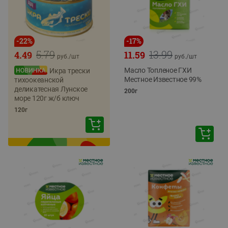
-
22
%
-
17
%
5.79
13.99
4.49
11.59
руб./
шт
руб./
шт
Масло Топленое ГХИ
Икра трески
Местное Известное 99%
тихоокеанской
деликатесная Лунское
200г
море 120г ж/б ключ
120г