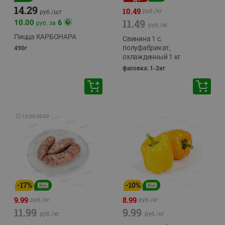
14.29
10.49
руб./
кг
руб./
шт
11.49
10.00
6
руб. за
руб./
кг
Пицца КАРБОНАРА
Свинина 1 с.
полуфабрикат,
490г
охлажденный 1 кг
фасовка: 1-2кг
🕘
12:00
-
20:00
-
17
%
-
10
%
9.99
8.99
руб./
кг
руб./
кг
11.99
9.99
руб./
кг
руб./
кг