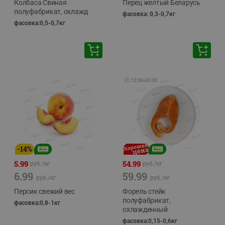
Колбаса Свиная
Перец желтый Беларусь
полуфабрикат, охлажд
фасовка: 0,3-0,7кг
фасовка:0,5-0,7кг
🕘
12:00
-
20:00
-
14
%
5.99
54.99
руб./
кг
руб./
кг
6.99
59.99
руб./
кг
руб./
кг
Персик свежий вес
Форель стейк
полуфабрикат,
фасовка:0,8-1кг
охлажденный
фасовка:0,15-0,6кг