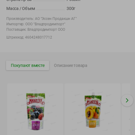
Вакансии
👋
Масса / Объем
300г
Корпоративный сайт Green
Производитель:
АО "Эссен Продакшн АГ"
Импортер:
ООО "Владпродимпорт"
Поставщик:
Владпродимпорт ООО
Штрихкод:
4604248017712
©
2026
ООО «ГРИНрозница» - Доставка продуктов питания в
Минске.
Юридическая информация и условия пользовательского
Покупают вместе
Описание товара
соглашения
Номер уполномоченных рассматривать обращения покупателей в
соответствии с законодательством об обращениях граждан и
юридических лиц: Отдел торговли и услуг Администрации
Фрунзенского района г. Минска + 375 17 272 73 84 .
Номер и адрес электронной почты лица, уполномоченного
продавцом рассматривать обращения покупателей о нарушении их
прав, предусмотренных законодательством о защите прав
потребителей: +375 44 560-60-61, shop@green-dostavka.by.
Способы оплаты товара: