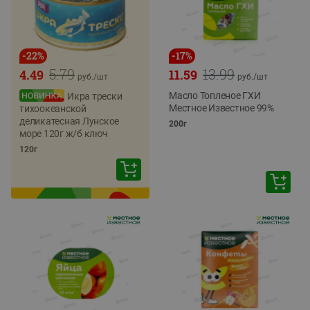
-
22
%
-
17
%
5.79
13.99
4.49
11.59
руб./
шт
руб./
шт
Масло Топленое ГХИ
Икра трески
Местное Известное 99%
тихоокеанской
деликатесная Лунское
200г
море 120г ж/б ключ
120г