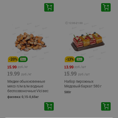
🕘
12:00
-
21:00
-
20
%
-
13
%
15.99
13.99
руб./
кг
руб./
шт
19.99
15.99
руб./
кг
руб./
шт
Мидии обыкновенные
Набор пирожных
мясо п/м в/м водные
Медовый бархат 580 г
беспозвоночные Vici вес
580г
фасовка: 0,15-0,65кг