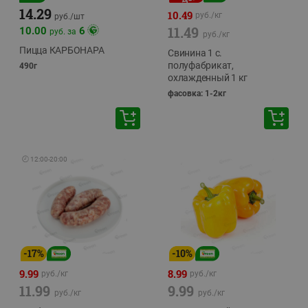
14.29
10.49
руб./
кг
руб./
шт
11.49
10.00
6
руб. за
руб./
кг
Пицца КАРБОНАРА
Свинина 1 с.
полуфабрикат,
490г
охлажденный 1 кг
фасовка: 1-2кг
🕘
12:00
-
20:00
-
17
%
-
10
%
9.99
8.99
руб./
кг
руб./
кг
11.99
9.99
руб./
кг
руб./
кг