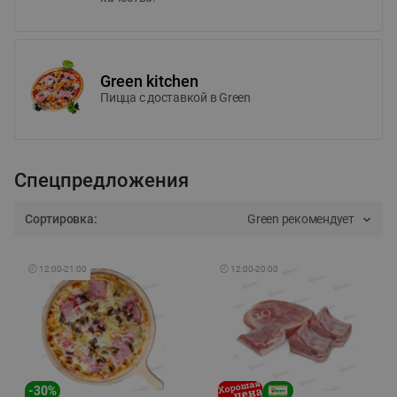
Green kitchen
Пицца c доставкой в Green
Спецпредложения
Сортировка:
Green рекомендует
🕘
12:00
-
21:00
🕘
12:00
-
20:00
-
30
%