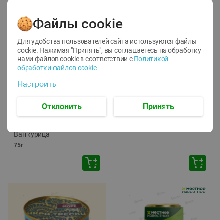
Файлы cookie
Для удобства пользователей сайта используются файлы
cookie. Нажимая "Принять", вы соглашаетесь
на обработку
нами файлов cookie в соответствии с
Политикой
обработки файлов cookie
-
12
%
-
24
%
Настроить
6.59
4.99
1.05
руб./
шт
руб./
шт
1.19
ТОФУ Vegetus ТВЕРДЫЙ
руб./
шт
Отклонить
Принять
230г
Корм влаж. для кош. с
чувств. пищевар. Пурина
Ван курица
75г