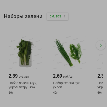
Наборы зелени
СМ. ВСЕ
7
2.39
2.69
2.39
руб./
шт
руб./
шт
Набор зелени (лук,
Набор зелени лук
Набор 
укроп, петрушка)
укроп
укроп
60г
40г
60г