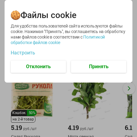
Файлы cookie
Для удобства пользователей сайта используются файлы
cookie. Нажимая "Принять", вы соглашаетесь
на обработку
нами файлов cookie в соответствии с
Политикой
обработки файлов cookie
Прочая зелень
СМ. ВСЕ
24
Настроить
Отклонить
Принять
Кэшбэк
50%
на 2-й товар
5.19
4.19
6.19
руб./
шт
руб./
шт
Салат Руккола
Мята свежая
Салат