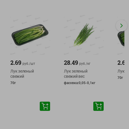
2.69
28.49
2.69
руб./
шт
руб./
кг
Лук зеленый
Лук зеленый
Лук з
свежий
свежий вес
70г
70г
фасовка:0,05-0,1кг