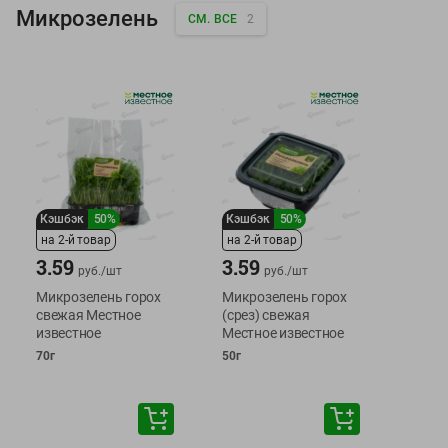
Микрозелень
СМ. ВСЕ
2
Кэшбэк
50%
Кэшбэк
50%
на 2-й товар
на 2-й товар
3.59
3.59
руб./
шт
руб./
шт
Микрозелень горох
Микрозелень горох
свежая Местное
(срез) свежая
известное
Местное известное
70г
50г