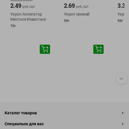
2.49
2.69
3.39
руб./
шт
руб./
шт
Укроп Аллигатор
Укроп свежий
Укроп
Местное Известное
50г
50г
70г
Каталог товаров
Специально для вас