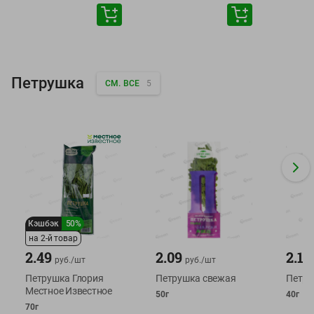
Петрушка
СМ. ВСЕ
5
Кэшбэк
50%
на 2-й товар
2.49
2.09
2.19
руб./
шт
руб./
шт
Петрушка Глория
Петрушка свежая
Петру
Местное Известное
50г
40г
70г