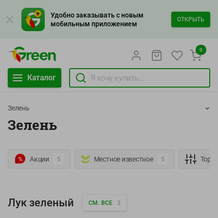
Удобно заказывать с новым
ОТКРЫТЬ
мобильным приложением
0
Каталог
Зелень
Зелень
Акции
Местное известное
Торг
5
5
Лук зеленый
СМ. ВСЕ
3