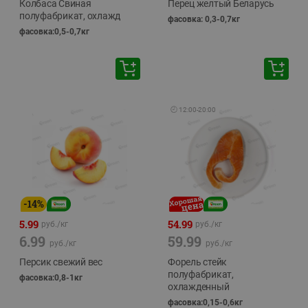
Колбаса Свиная
Перец желтый Беларусь
полуфабрикат, охлажд
фасовка: 0,3-0,7кг
фасовка:0,5-0,7кг
🕘
12:00
-
20:00
-
14
%
5.99
54.99
руб./
кг
руб./
кг
6.99
59.99
руб./
кг
руб./
кг
Персик свежий вес
Форель стейк
полуфабрикат,
фасовка:0,8-1кг
охлажденный
фасовка:0,15-0,6кг