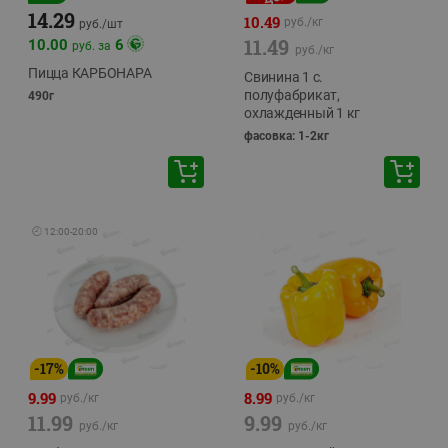
14.29
10.49
руб./
кг
руб./
шт
11.49
10.00
6
руб. за
руб./
кг
Пицца КАРБОНАРА
Свинина 1 с.
полуфабрикат,
490г
охлажденный 1 кг
фасовка: 1-2кг
🕘
12:00
-
20:00
-
17
%
-
10
%
9.99
8.99
руб./
кг
руб./
кг
11.99
9.99
руб./
кг
руб./
кг