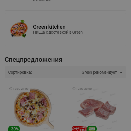
Green kitchen
Пицца c доставкой в Green
Спецпредложения
Сортировка:
Green рекомендует
🕘
12:00
-
21:00
🕘
12:00
-
20:00
-
30
%