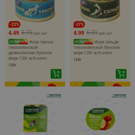
-
22
%
-
17
%
5.79
5.99
4.49
4.99
руб./
шт
руб./
шт
Икра трески
Икра сельди
тихоокеанской
тихоокеанской Лунское
деликатесная Лунское
море 120г ж/б ключ
море 120г ж/б ключ
120г
120г