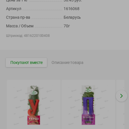
Цена за 1
кг
38.43
руб.
Вакансии
👋
Артикул
1616068
Корпоративный сайт Green
Страна пр-ва
Беларусь
Масса / Объем
70г
Штрихкод:
4816220100408
©
2026
ООО «ГРИНрозница» - Доставка продуктов питания в
Минске.
Юридическая информация и условия пользовательского
Покупают вместе
Описание товара
соглашения
Номер уполномоченных рассматривать обращения покупателей в
соответствии с законодательством об обращениях граждан и
юридических лиц: Отдел торговли и услуг Администрации
Фрунзенского района г. Минска + 375 17 272 73 84 .
Номер и адрес электронной почты лица, уполномоченного
продавцом рассматривать обращения покупателей о нарушении их
прав, предусмотренных законодательством о защите прав
потребителей: +375 44 560-60-61, shop@green-dostavka.by.
Способы оплаты товара: