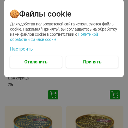
Файлы cookie
Для удобства пользователей сайта используются файлы
cookie. Нажимая "Принять", вы соглашаетесь
на обработку
нами файлов cookie в соответствии с
Политикой
обработки файлов cookie
-
12
%
-
24
%
Настроить
6.59
4.99
1.05
руб./
шт
руб./
шт
1.19
ТОФУ Vegetus ТВЕРДЫЙ
руб./
шт
Отклонить
Принять
230г
Корм влаж. для кош. с
чувств. пищевар. Пурина
Ван курица
75г