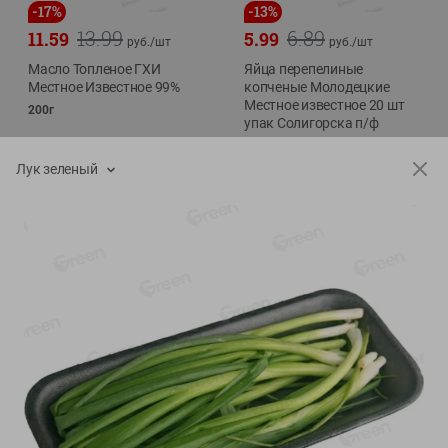
-
17
%
-
13
%
13.99
6.89
11.59
5.99
руб./
шт
руб./
шт
Масло Топленое ГХИ
Яйца перепелиные
Местное Известное 99%
копченые Молодецкие
Местное известное 20 шт
200г
упак Солигорска п/ф
20шт в уп
Лук зеленый
Показано 1-14 из 79
Показать 15-28 из 79
Каталог товаров
Специально для вас