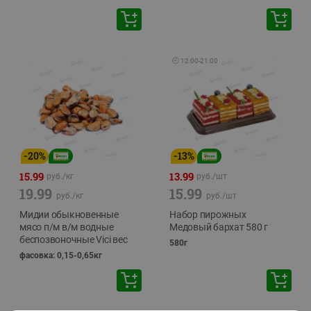
🕘
12:00
-
21:00
-
20
%
-
13
%
15.99
13.99
руб./
кг
руб./
шт
19.99
15.99
руб./
кг
руб./
шт
Мидии обыкновенные
Набор пирожных
мясо п/м в/м водные
Медовый бархат 580 г
беспозвоночные Vici вес
580г
фасовка: 0,15-0,65кг