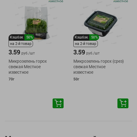
Кэшбэк
50%
Кэшбэк
50%
на 2-й товар
на 2-й товар
3.59
3.59
руб./
шт
руб./
шт
Микрозелень горох
Микрозелень горох (срез)
свежая Местное
свежая Местное
известное
известное
70г
50г