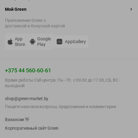
домашних соусов или маринадов.
Закажите свежую микрозелень в интернет-магазине Green в
Мой Green
Минске с удобной доставкой.
Приложение Green c
доставкой и бонусной картой
App
Google
AppGallery
Store
Play
+375 44 560-60-61
Время работы Call-центра: Пн.- Пт. с 09.00 до 17.00, СБ, ВС -
выходной
shop@green-market.by
Пишите нам свои вопросы, предложения и комментарии
Вакансии
👋
Корпоративный сайт Green