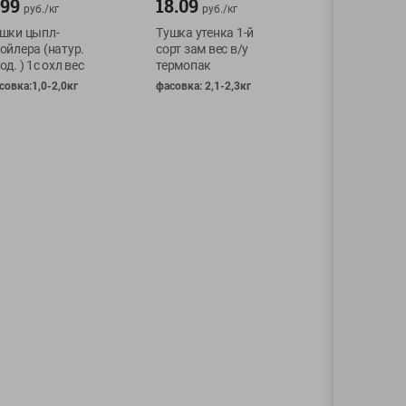
.99
18.09
руб./
кг
руб./
кг
шки цыпл-
Тушка утенка 1-й
ойлера (натур.
сорт зам вес в/у
од. ) 1с охл вес
термопак
совка:1,0-2,0кг
фасовка: 2,1-2,3кг