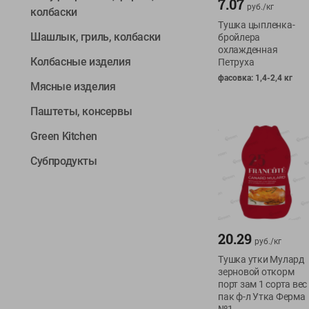
7.07
руб./
кг
колбаски
Тушка цыпленка-
Шашлык, гриль, колбаски
бройлера
охлажденная
Колбасные изделия
Петруха
фасовка: 1,4-2,4 кг
Мясные изделия
Паштеты, консервы
Green Kitchen
Субпродукты
20.29
руб./
кг
Тушка утки Мулард
зерновой откорм
порт зам 1 сорта вес
пак ф-л Утка Ферма