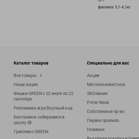
№1
фасовка: 3,1-4,1кг
Каталог товаров
Специально для вас
Все товары
Акции
Наши акции
Местное известное
Фишки GREEN с 22 июля по 22
ЭКОлиния
сентября
Prime Steak
Рекламная игра Вкусный код
Собственное пр-во
Без паники: собираемся в
Первое правило
школу 😄
Новинки
Гриллим с GREEN
Выгодная покупка в Gree