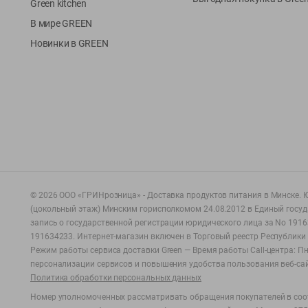
Green kitchen
В мире GREEN
Новинки в GREEN
©
2026
ООО «ГРИНрозница» - Доставка продуктов питания в Минске.
Ю
(цокольный этаж) Минским горисполкомом 24.08.2012 в Единый госу
запись о государственной регистрации юридического лица за No 1916
191634233. Интернет-магазин включен в Торговый реестр Республики 
Режим работы сервиса доставки Green —
Время работы Call-центра: Пн.
персонализации сервисов и повышения удобства пользования веб-са
Политика обработки персональных данных
Номер уполномоченных рассматривать обращения покупателей в соот