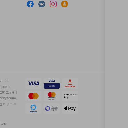
аб. 55
несена
2012.
УНП
лосуточно.
e»
с целью
тдел