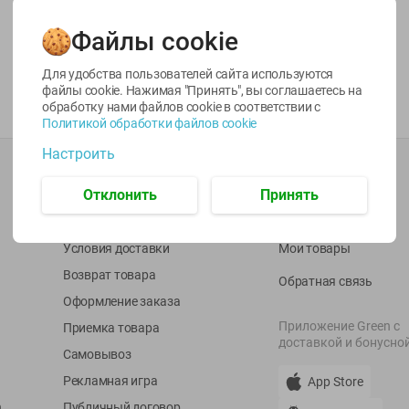
Файлы cookie
Для удобства пользователей сайта используются
файлы cookie. Нажимая "Принять", вы соглашаетесь
на
обработку нами файлов cookie в соответствии с
Политикой обработки файлов cookie
Настроить
О сервисе
Мой Green
Отклонить
Принять
Оплата
История покупок
Условия доставки
Мои товары
Возврат товара
Обратная связь
Оформление заказа
Приложение Green c
Приемка товара
доставкой и бонусно
Самовывоз
Рекламная игра
App Store
n
Публичный договор