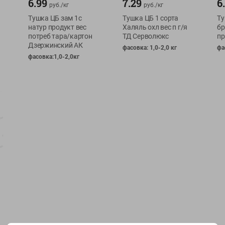
6.99
7.29
6
руб./
кг
руб./
кг
Тушка ЦБ зам 1с
Тушка ЦБ 1 сорта
Ту
натур продукт вес
Халяль охл вес п г/я
бр
потреб тара/картон
ТД Серволюкс
пр
Дзержинский АК
фасовка: 1,0-2,0 кг
фа
фасовка:1,0-2,0кг