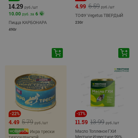
6.59
14.29
4.99
руб./
шт
руб./
шт
10.00
6
руб. за
ТОФУ Vegetus ТВЕРДЫЙ
Пицца КАРБОНАРА
230г
490г
-
22
%
-
17
%
5.79
13.99
4.49
11.59
руб./
шт
руб./
шт
Масло Топленое ГХИ
Икра трески
Местное Известное 99%
тихоокеанской