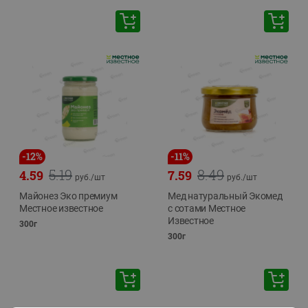
-
12
%
-
11
%
5.19
8.49
4.59
7.59
руб./
шт
руб./
шт
Майонез Эко премиум
Мед натуральный Экомед
Местное известное
с сотами Местное
Известное
300г
300г