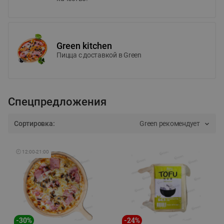
Green kitchen
Пицца c доставкой в Green
Спецпредложения
Сортировка:
Green рекомендует
🕘
12:00
-
21:00
-
30
%
-
24
%