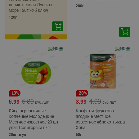
деликатесная Лунское
200г
море 120г ж/б ключ
120г
-
13
%
-
20
%
6.89
4.99
5.99
3.99
руб./
шт
руб./
шт
Яйца перепелиные
Конфеты фруктово-
копченые Молодецкие
ягодные Местное
Местное известное 20 шт
известное яблоко-тыква
упак Солигорска п/ф
Хоба
20шт в уп
60г