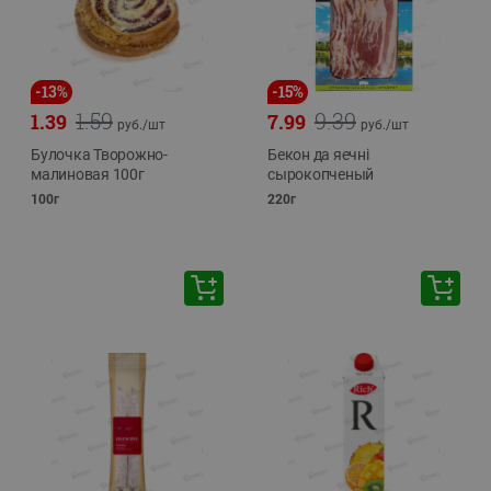
-
13
%
-
15
%
1.59
9.39
1.39
7.99
руб./
шт
руб./
шт
Булочка Творожно-
Бекон да яечнi
малиновая 100г
сырокопченый
100г
220г