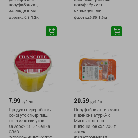
полуфабрикат,
полуфабрикат
охлажденный
охлажденный
фасовка:0,8-1,2кг
фасовка:0,35-1,0кг
7.99
20.59
руб./
шт
руб./
шт
Продукт переработки
Полуфабрикат из мяса
кожи уток Жир пищ
индейки натур б/к
топл из кожи уток
Мясо котлетное
заморож 315 г банка
индюшиное охл 700 г
СЗАО
лоток
"Агрокомбинат"Колос"
ФХ"Островецкая