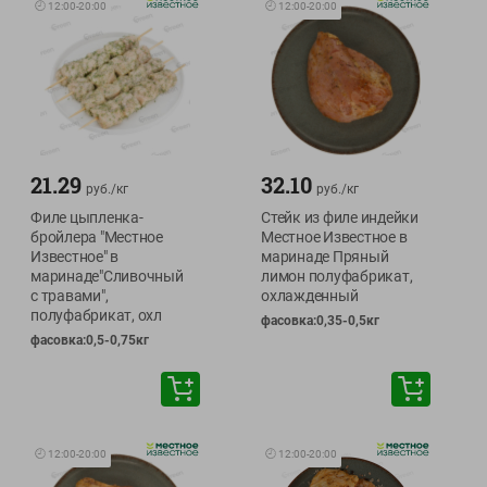
🕘
12:00
-
20:00
🕘
12:00
-
20:00
21.29
32.10
руб./
кг
руб./
кг
Филе цыпленка-
Стейк из филе индейки
бройлера "Местное
Местное Известное в
Известное" в
маринаде Пряный
маринаде"Сливочный
лимон полуфабрикат,
с травами",
охлажденный
полуфабрикат, охл
фасовка:0,35-0,5кг
фасовка:0,5-0,75кг
🕘
12:00
-
20:00
🕘
12:00
-
20:00