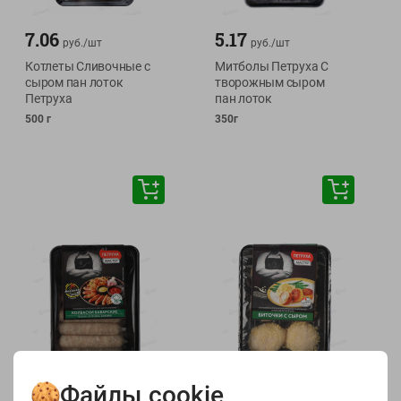
7.06
5.17
руб./
шт
руб./
шт
Котлеты Сливочные с
Митболы Петруха С
сыром пан лоток
творожным сыром
Петруха
пан лоток
500 г
350г
9.53
7.06
Файлы cookie
руб./
шт
руб./
шт