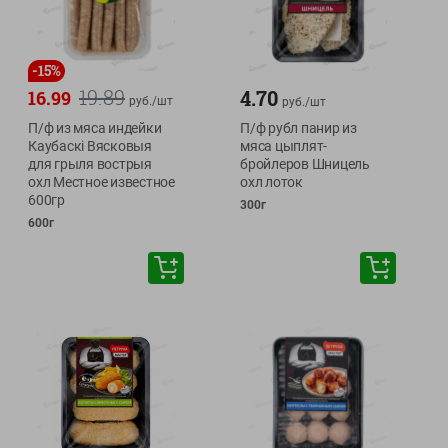
-
15
%
19.89
4.70
16.99
руб./
шт
руб./
шт
П/ф из мяса индейки
П/ф рубл панир из
Каубаскi Вясковыя
мяса цыплят-
для грыля вострыя
бройлеров Шницель
охл Местное известное
охл лоток
600гр
300г
600г