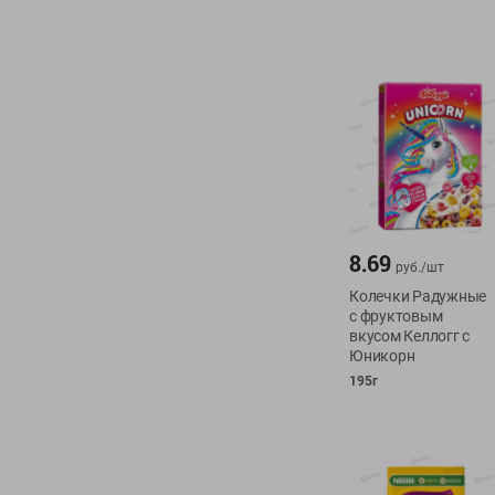
8.69
руб./
шт
Колечки Радужные
с фруктовым
вкусом Келлогг с
Юникорн
195г