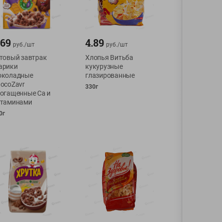
.69
4.89
руб./
шт
руб./
шт
товый завтрак
Хлопья Витьба
арики
кукурузные
околадные
глазированные
ocoZavr
330г
огащенные Са и
итаминами
0г