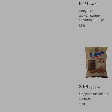
5.19
руб./
шт
Ракушки
шоколадные
глазированные
250г
2.59
руб./
шт
Подушечки Витьба
с какао
130г