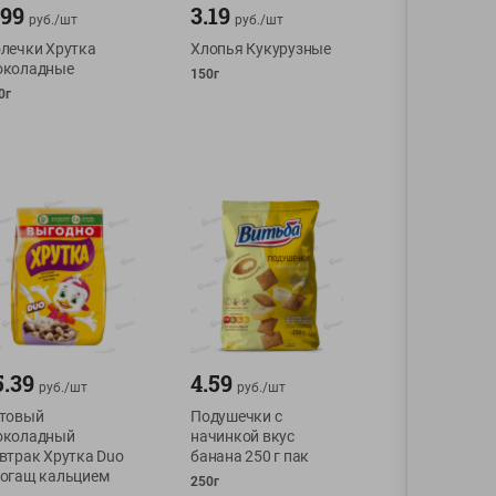
.99
3.19
руб./
шт
руб./
шт
лечки Хрутка
Хлопья Кукурузные
околадные
150г
0г
5.39
4.59
руб./
шт
руб./
шт
товый
Подушечки с
околадный
начинкой вкус
втрак Хрутка Duo
банана 250 г пак
огащ кальцием
250г