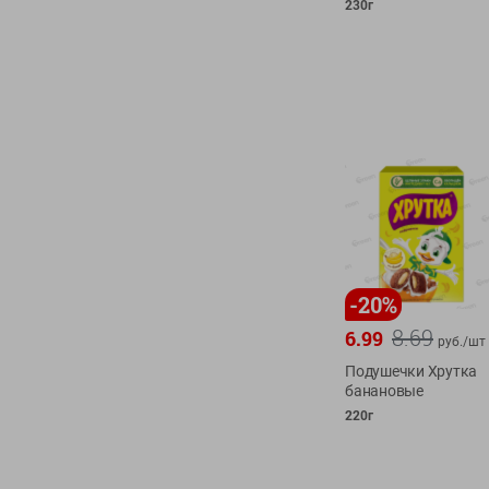
230г
-
20
%
8.69
6.99
руб./
шт
Подушечки Хрутка
банановые
220г