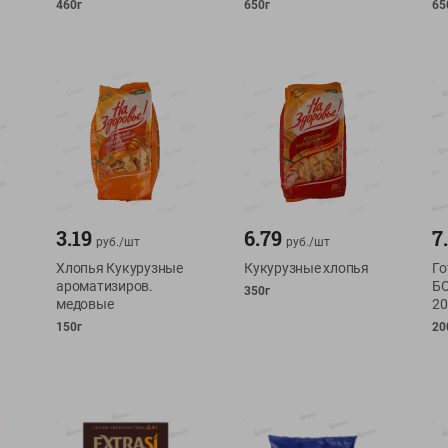
460г
650г
65
3.19
6.79
7
руб./
шт
руб./
шт
Хлопья Кукурузные
Кукурузные хлопья
Го
ароматизиров.
БО
350г
медовые
20
150г
20