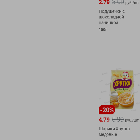
3.09
2.79
руб./
шт
Подушечки с
шоколадной
начинкой
150г
-
20
%
5.99
4.79
руб./
шт
Шарики Хрутка
медовые