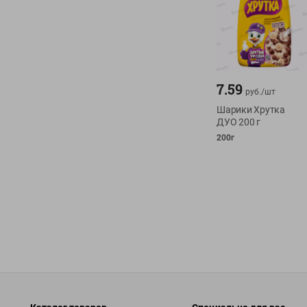
7.59
руб./
шт
Шарики Хрутка
ДУО 200 г
200г