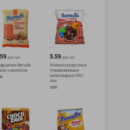
.59
5.59
руб./
шт
руб./
шт
душечки Витьба
Хлопья кукурузные
као с молоком
глазированные
шоколадные 330 г
0г
пак
330г