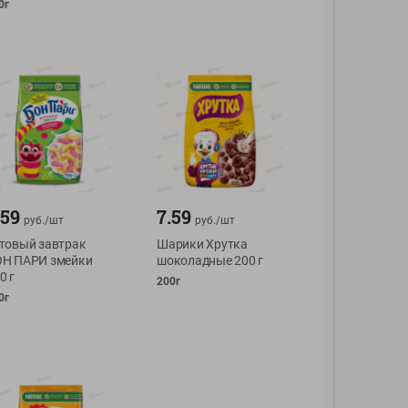
0г
.59
7.59
руб./
шт
руб./
шт
товый завтрак
Шарики Хрутка
Н ПАРИ змейки
шоколадные 200 г
0 г
200г
0г