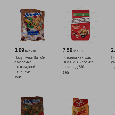
3.09
7.59
2
руб./
шт
руб./
шт
Подушечки Витьба
Готовый завтрак
По
с молочно-
GOODMIX карамель
ка
шоколадной
шоколад 230 г
13
начинкой
230г
150г