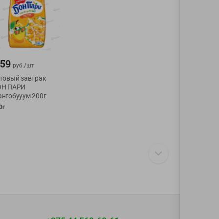
.59
руб./
шт
товый завтрак
ОН ПАРИ
нгобууум 200г
0г