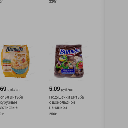
0г
220г
.69
5.09
руб./
шт
руб./
шт
опья Витьба
Подушечки Витьба
курузные
с шоколадной
лотистые
начинкой
0 г
250г