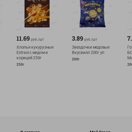
11.69
3.89
7
руб./
шт
руб./
шт
Хлопья кукурузные
Звездочки медовые
Го
Extrasi с медом и
Вкусвилл 200г уп
Б
корицей 250г
Ма
200г
250г
20