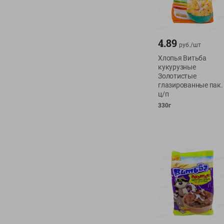
4.89
руб./
шт
Хлопья Витьба
кукурузные
Золотистые
глазированные пак.
ц/п
330г