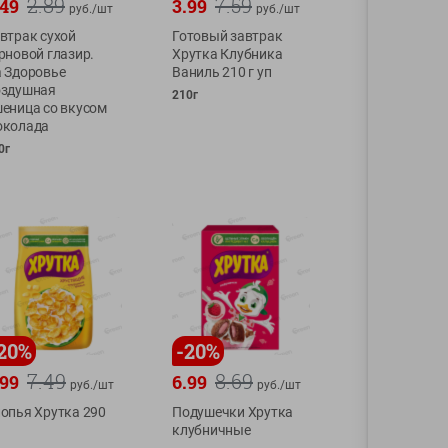
2.89
7.59
.49
3.99
руб./
шт
руб./
шт
втрак сухой
Готовый завтрак
рновой глазир.
Хрутка Клубника
 Здоровье
Ваниль 210 г уп
здушная
210г
еница со вкусом
околада
0г
20
%
-
20
%
7.49
8.69
.99
6.99
руб./
шт
руб./
шт
опья Хрутка 290
Подушечки Хрутка
клубничные