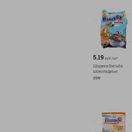
5.19
руб./
шт
Шарики Витьба
шоколадные
250г