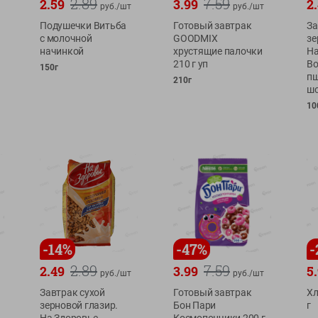
2.89
7.59
2.59
3.99
2
руб./
шт
руб./
шт
Подушечки Витьба
Готовый завтрак
За
с молочной
GOODMIX
зе
начинкой
хрустящие палочки
На
210 г уп
Во
150г
пш
210г
ш
10
-
14
%
-
47
%
-
2.89
7.59
2.49
3.99
5
руб./
шт
руб./
шт
Завтрак сухой
Готовый завтрак
Хл
зерновой глазир.
Бон Пари
г