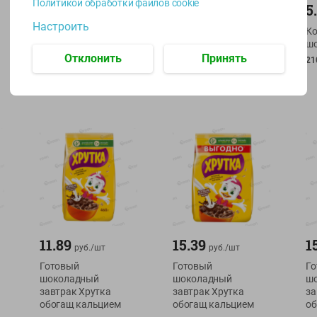
Политикой обработки файлов cookie
4.89
7.49
5
руб./
шт
руб./
шт
Настроить
Подушечки Витьба
Хлопья Хрутка
Ко
с молочной
Медовые 270 г
ш
начинкой
Отклонить
Принять
270г
21
250г
11.89
15.39
1
руб./
шт
руб./
шт
Готовый
Готовый
Го
шоколадный
шоколадный
ш
завтрак Хрутка
завтрак Хрутка
за
обогащ кальцием
обогащ кальцием
об