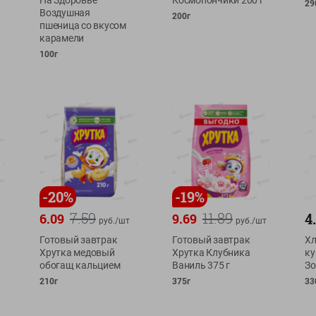
На Здоровье
Космопончики 200 г
29
Воздушная
200г
пшеница со вкусом
карамели
100г
-
20
%
-
19
%
7.59
11.89
4
6.09
9.69
руб./
шт
руб./
шт
Готовый завтрак
Готовый завтрак
Хл
Хрутка медовый
Хрутка Клубника
ку
обогащ кальцием
Ваниль 375 г
Зо
210г
375г
33