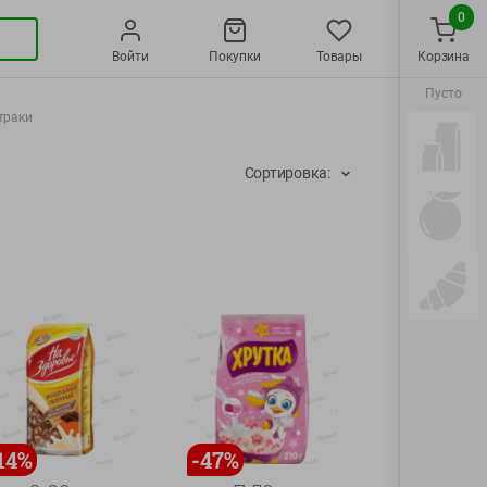
0
Войти
Покупки
Товары
Корзина
Пусто
траки
Сортировка:
14
%
-
47
%