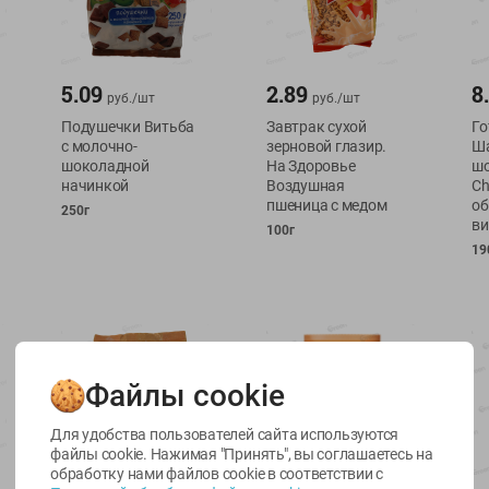
5.09
2.89
8
руб./
шт
руб./
шт
Подушечки Витьба
Завтрак сухой
Го
с молочно-
зерновой глазир.
Ш
шоколадной
На Здоровье
ш
начинкой
Воздушная
Ch
пшеница с медом
об
250г
в
100г
19
Файлы cookie
Для удобства пользователей сайта используются
файлы cookie. Нажимая "Принять", вы соглашаетесь
на
обработку нами файлов cookie в соответствии с