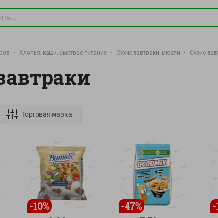
аров
Хлопья, каши, быстрое питание
Сухие завтраки, мюсли
Сухие зав
завтраки
Торговая марка
-
10
%
-
47
%
-