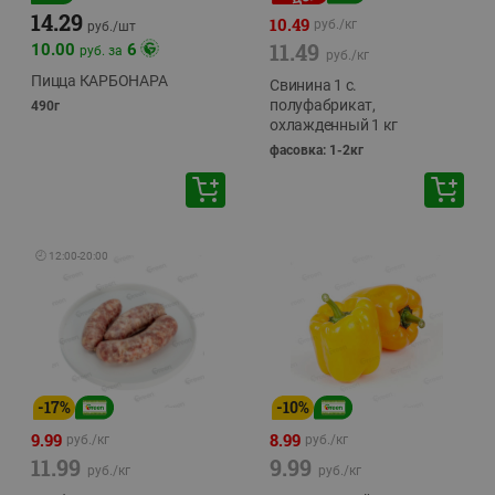
14.29
10.49
руб./
кг
руб./
шт
11.49
10.00
6
руб. за
руб./
кг
Пицца КАРБОНАРА
Свинина 1 с.
полуфабрикат,
490г
охлажденный 1 кг
фасовка: 1-2кг
🕘
12:00
-
20:00
-
17
%
-
10
%
9.99
8.99
руб./
кг
руб./
кг
11.99
9.99
руб./
кг
руб./
кг