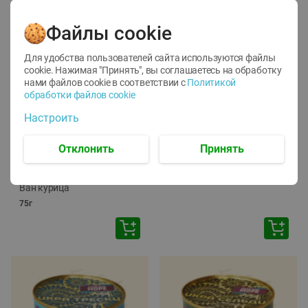
Файлы cookie
Для удобства пользователей сайта используются файлы
cookie. Нажимая "Принять", вы соглашаетесь
на обработку
нами файлов cookie в соответствии с
Политикой
обработки файлов cookie
-
12
%
-
24
%
Настроить
6.59
4.99
1.05
руб./
шт
руб./
шт
1.19
ТОФУ Vegetus ТВЕРДЫЙ
руб./
шт
Отклонить
Принять
230г
Корм влаж. для кош. с
чувств. пищевар. Пурина
Ван курица
75г