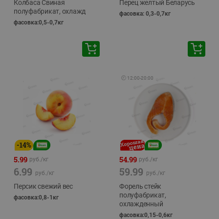
Колбаса Свиная
Перец желтый Беларусь
полуфабрикат, охлажд
фасовка: 0,3-0,7кг
фасовка:0,5-0,7кг
🕘
12:00
-
20:00
-
14
%
5.99
54.99
руб./
кг
руб./
кг
6.99
59.99
руб./
кг
руб./
кг
Персик свежий вес
Форель стейк
полуфабрикат,
фасовка:0,8-1кг
охлажденный
фасовка:0,15-0,6кг