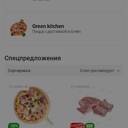
Green kitchen
Пицца c доставкой в Green
Спецпредложения
Сортировка:
Green рекомендует
🕘
12:00
-
21:00
🕘
12:00
-
20:00
-
30
%