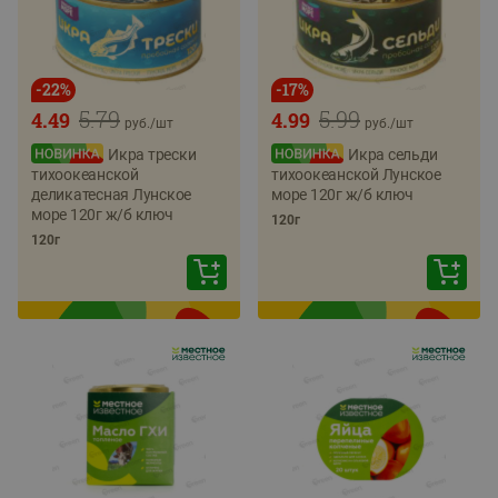
-
22
%
-
17
%
5.79
5.99
4.49
4.99
руб./
шт
руб./
шт
Икра трески
Икра сельди
тихоокеанской
тихоокеанской Лунское
деликатесная Лунское
море 120г ж/б ключ
море 120г ж/б ключ
120г
120г