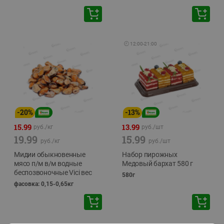
🕘
12:00
-
21:00
-
20
%
-
13
%
15.99
13.99
руб./
кг
руб./
шт
19.99
15.99
руб./
кг
руб./
шт
Мидии обыкновенные
Набор пирожных
мясо п/м в/м водные
Медовый бархат 580 г
беспозвоночные Vici вес
580г
фасовка: 0,15-0,65кг