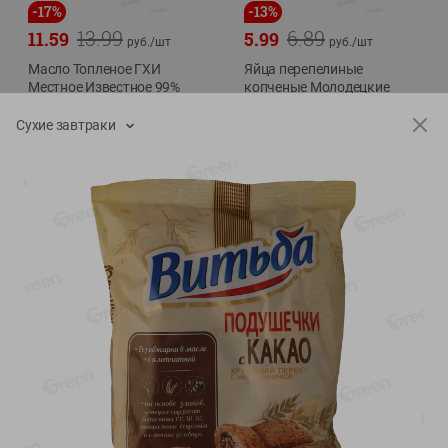
-
17
%
-
13
%
13.99
6.89
11.59
5.99
руб./
шт
руб./
шт
Масло Топленое ГХИ
Яйца перепелиные
Местное Известное 99%
копченые Молодецкие
Местное известное 20 шт
200г
упак Солигорска п/ф
Сухие завтраки
20шт в уп
Показано 1-14 из 79
Показать 15-28 из 79
Каталог товаров
Специально для вас