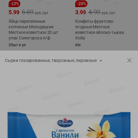
-
13
%
-
20
%
6.89
4.99
5.99
3.99
руб./
шт
руб./
шт
Яйца перепелиные
Конфеты фруктово-
копченые Молодецкие
ягодные Местное
Местное известное 20 шт
известное яблоко-тыква
упак Солигорска п/ф
Хоба
20шт в уп
60г
Сырки глазированные, творожные, пирожные
Показано 1-14 из 78
Показать 15-28 из 78
Каталог товаров
Специально для вас