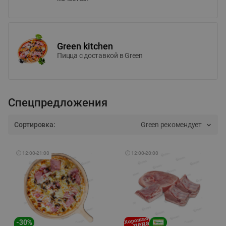
Green kitchen
Пицца c доставкой в Green
Спецпредложения
Сортировка:
Green рекомендует
🕘
12:00
-
21:00
🕘
12:00
-
20:00
-
30
%