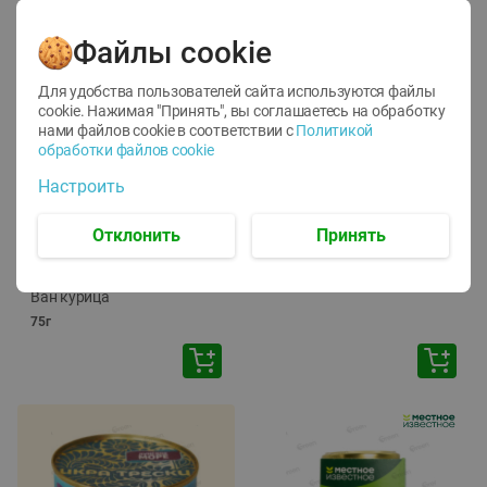
Файлы cookie
Для удобства пользователей сайта используются файлы
cookie. Нажимая "Принять", вы соглашаетесь
на обработку
нами файлов cookie в соответствии с
Политикой
обработки файлов cookie
-
12
%
-
24
%
Настроить
6.59
4.99
1.05
руб./
шт
руб./
шт
1.19
ТОФУ Vegetus ТВЕРДЫЙ
руб./
шт
Отклонить
Принять
230г
Корм влаж. для кош. с
чувств. пищевар. Пурина
Ван курица
75г