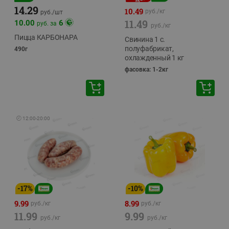
14.29
10.49
руб./
кг
руб./
шт
11.49
10.00
6
руб. за
руб./
кг
Пицца КАРБОНАРА
Свинина 1 с.
полуфабрикат,
490г
охлажденный 1 кг
фасовка: 1-2кг
🕘
12:00
-
20:00
-
17
%
-
10
%
9.99
8.99
руб./
кг
руб./
кг
11.99
9.99
руб./
кг
руб./
кг