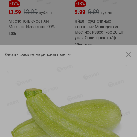
-
17
%
-
13
%
13.99
6.89
11.59
5.99
руб./
шт
руб./
шт
Масло Топленое ГХИ
Яйца перепелиные
Местное Известное 99%
копченые Молодецкие
Местное известное 20 шт
200г
упак Солигорска п/ф
20шт в уп
Овощи свежие, маринованные
Показано 1-14 из 79
Показать 15-28 из 79
Каталог товаров
Специально для вас