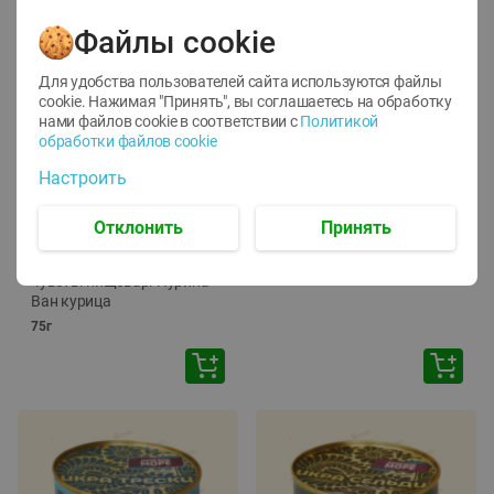
Файлы cookie
Для удобства пользователей сайта используются файлы
cookie. Нажимая "Принять", вы соглашаетесь
на обработку
нами файлов cookie в соответствии с
Политикой
обработки файлов cookie
-
12
%
-
24
%
Настроить
6.59
4.99
1.05
руб./
шт
руб./
шт
1.19
Отклонить
Принять
ТОФУ Vegetus ТВЕРДЫЙ
руб./
шт
230г
Корм влаж. для кош. с
чувств. пищевар. Пурина
Ван курица
75г