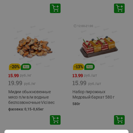
🕘
12:00
-
21:00
-
20
%
-
13
%
15.99
13.99
руб./
кг
руб./
шт
19.99
15.99
руб./
кг
руб./
шт
Мидии обыкновенные
Набор пирожных
мясо п/м в/м водные
Медовый бархат 580 г
беспозвоночные Vici вес
580г
фасовка: 0,15-0,65кг