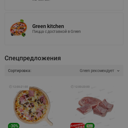
Green kitchen
Пицца c доставкой в Green
Спецпредложения
Сортировка:
Green рекомендует
🕘
12:00
-
21:00
🕘
12:00
-
20:00
-
30
%