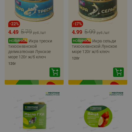
-
22
%
-
17
%
5.79
5.99
4.49
4.99
руб./
шт
руб./
шт
Икра трески
Икра сельди
тихоокеанской
тихоокеанской Лунское
деликатесная Лунское
море 120г ж/б ключ
море 120г ж/б ключ
120г
120г