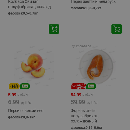
Колбаса Свиная
Перец желтый Беларусь
полуфабрикат, охлажд
фасовка: 0,3-0,7кг
фасовка:0,5-0,7кг
🕘
12:00
-
20:00
-
14
%
5.99
54.99
руб./
кг
руб./
кг
6.99
59.99
руб./
кг
руб./
кг
Персик свежий вес
Форель стейк
полуфабрикат,
фасовка:0,8-1кг
охлажденный
фасовка:0,15-0,6кг