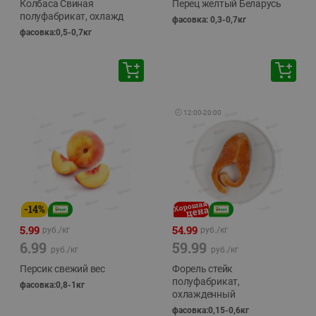
Колбаса Свиная
Перец желтый Беларусь
полуфабрикат, охлажд
фасовка: 0,3-0,7кг
фасовка:0,5-0,7кг
🕘
12:00
-
20:00
-
14
%
5.99
54.99
руб./
кг
руб./
кг
6.99
59.99
руб./
кг
руб./
кг
Персик свежий вес
Форель стейк
полуфабрикат,
фасовка:0,8-1кг
охлажденный
фасовка:0,15-0,6кг