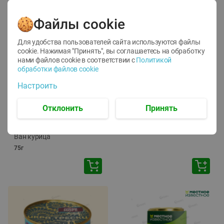
Файлы cookie
Для удобства пользователей сайта используются файлы
cookie. Нажимая "Принять", вы соглашаетесь
на обработку
нами файлов cookie в соответствии с
Политикой
обработки файлов cookie
-
12
%
-
24
%
Настроить
6.59
4.99
1.05
руб./
шт
руб./
шт
1.19
ТОФУ Vegetus ТВЕРДЫЙ
руб./
шт
Отклонить
Принять
230г
Корм влаж. для кош. с
чувств. пищевар. Пурина
Ван курица
75г