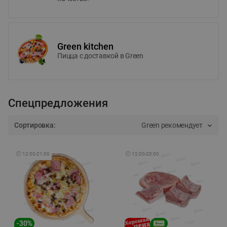
Green kitchen
Пицца c доставкой в Green
Спецпредложения
Сортировка:
Green рекомендует
🕘
12:00
-
21:00
🕘
12:00
-
20:00
-
30
%