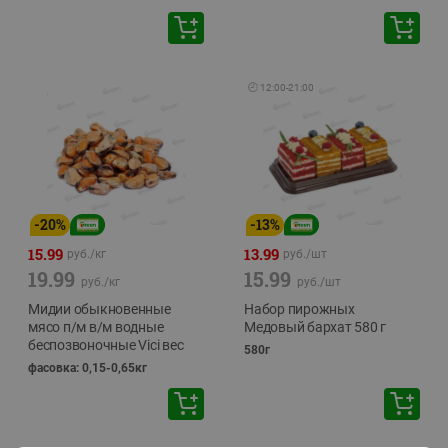
🕘
12:00
-
21:00
-
20
%
-
13
%
15.99
13.99
руб./
кг
руб./
шт
19.99
15.99
руб./
кг
руб./
шт
Мидии обыкновенные
Набор пирожных
мясо п/м в/м водные
Медовый бархат 580 г
беспозвоночные Vici вес
580г
фасовка: 0,15-0,65кг