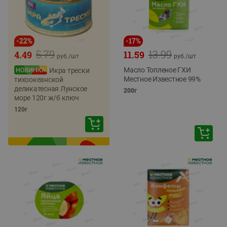
-
22
%
-
17
%
5.79
13.99
4.49
11.59
руб./
шт
руб./
шт
Масло Топленое ГХИ
Икра трески
Местное Известное 99%
тихоокеанской
деликатесная Лунское
200г
море 120г ж/б ключ
120г