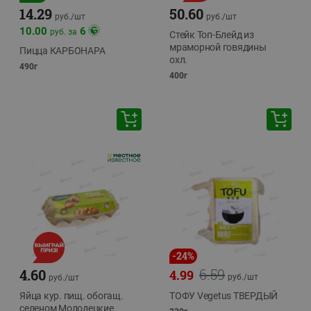
14.29
50.60
руб./
шт
руб./
шт
10.00
6
руб. за
Стейк Топ-Блейд из
мраморной говядины
Пицца КАРБОНАРА
охл.
490г
400г
-
24
%
6.59
4.60
4.99
руб./
шт
руб./
шт
Яйца кур. пищ. обогащ.
ТОФУ Vegetus ТВЕРДЫЙ
селеном Молодецкие