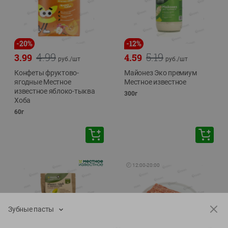
-
20
%
-
12
%
4.99
5.19
3.99
4.59
руб./
шт
руб./
шт
Конфеты фруктово-
Майонез Эко премиум
ягодные Местное
Местное известное
известное яблоко-тыква
300г
Хоба
60г
🕘
12:00
-
20:00
Зубные пасты