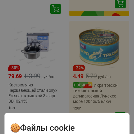
-
30
%
-
22
%
113.99
5.79
79.69
4.49
руб./
шт
руб./
шт
Кастрюля из
Икра трески
нержавеющей стали onyx
тихоокеанской
Fresca с крышкой 3 л арт
деликатесная Лунское
BB102453
море 120г ж/б ключ
1шт
120г
Файлы cookie