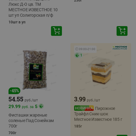
230г
Люкс Д-О цв. ТМ
МЕСТНОЕ ИЗВЕСТНОЕ 10
шт уп Солигорская п/ф
10шт в уп
🕘
09:00
-
21:00
1
-
45
%
54.55
3.99
руб./
шт
руб./
шт
29.99
5
руб. за
Пирожное
Трайфл Сник-шок
Фисташки жареные
Местное Известное 185 г
соленые Пад Сонейкам
700г
185г
700г