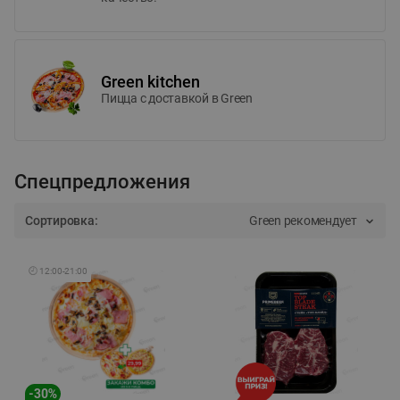
Green kitchen
Пицца c доставкой в Green
Спецпредложения
Сортировка:
Green рекомендует
🕘
12:00
-
21:00
-
30
%