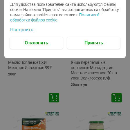
Для удобства пользователей сайта используются файлы
cookie. Нажимая "Принять", вы соглашаетесь
на обработку
нами файлов cookie в соответствии с
Политикой
обработки файлов cookie
Настроить
Отклонить
Принять
-
17
%
-
13
%
13.99
6.89
11.59
5.99
руб./
шт
руб./
шт
Масло Топленое ГХИ
Яйца перепелиные
Местное Известное 99%
копченые Молодецкие
Местное известное 20 шт
200г
упак Солигорска п/ф
20шт в уп