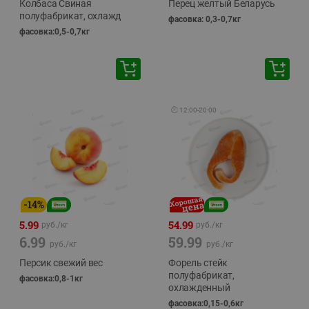
Колбаса Свиная
Перец желтый Беларусь
полуфабрикат, охлажд
фасовка: 0,3-0,7кг
фасовка:0,5-0,7кг
🕘
12:00
-
20:00
-
14
%
5.99
54.99
руб./
кг
руб./
кг
6.99
59.99
руб./
кг
руб./
кг
Персик свежий вес
Форель стейк
полуфабрикат,
фасовка:0,8-1кг
охлажденный
фасовка:0,15-0,6кг