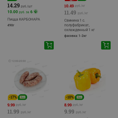
14.29
10.49
руб./
кг
руб./
шт
11.49
10.00
6
руб. за
руб./
кг
Пицца КАРБОНАРА
Свинина 1 с.
полуфабрикат,
490г
охлажденный 1 кг
фасовка: 1-2кг
🕘
12:00
-
20:00
-
17
%
-
10
%
9.99
8.99
руб./
кг
руб./
кг
11.99
9.99
руб./
кг
руб./
кг