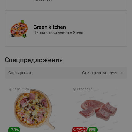
Green kitchen
Пицца c доставкой в Green
Спецпредложения
Сортировка:
Green рекомендует
🕘
12:00
-
21:00
🕘
12:00
-
20:00
-
30
%