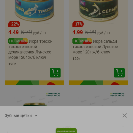
-
22
%
-
17
%
5.79
5.99
4.49
4.99
руб./
шт
руб./
шт
Икра трески
Икра сельди
тихоокеанской
тихоокеанской Лунское
деликатесная Лунское
море 120г ж/б ключ
море 120г ж/б ключ
120г
120г
Зубные щетки