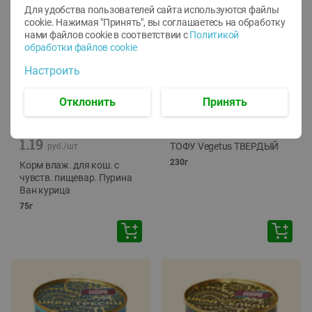
Для удобства пользователей сайта используются файлы
cookie. Нажимая "Принять", вы соглашаетесь
на обработку
нами файлов cookie в соответствии с
Политикой
обработки файлов cookie
Настроить
Отклонить
Принять
-
12
%
-
24
%
6.59
4.99
1.05
руб./
шт
руб./
шт
1.19
ТОФУ Vegetus ТВЕРДЫЙ
руб./
шт
230г
Корм влаж. для кош. с
чувств. пищевар. Пурина
Ван курица
75г