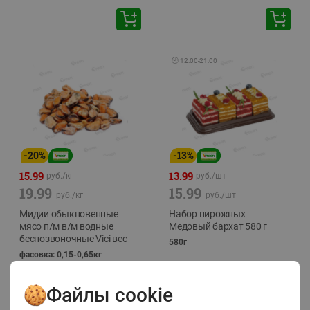
🕘
12:00
-
21:00
-
20
%
-
13
%
15.99
13.99
руб./
кг
руб./
шт
19.99
15.99
руб./
кг
руб./
шт
Мидии обыкновенные
Набор пирожных
мясо п/м в/м водные
Медовый бархат 580 г
беспозвоночные Vici вес
580г
фасовка: 0,15-0,65кг
Файлы cookie