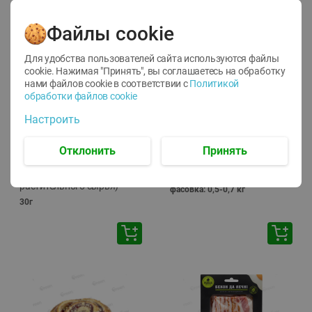
🕘
12:00
-
20:00
Файлы cookie
Для удобства пользователей сайта используются файлы
cookie. Нажимая "Принять", вы соглашаетесь
на обработку
нами файлов cookie в соответствии с
Политикой
обработки файлов cookie
-
10
%
-
13
%
Настроить
7.29
15.59
6.59
13.49
руб./
шт
руб./
кг
Напиток чайный Иван
Фарш Купеческий
Отклонить
Принять
чай Местное Известное с
полуфабрикат,
мелиссой (из
охлажденный
растительного сырья)
фасовка: 0,5-0,7 кг
30г