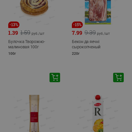
-
13
%
-
15
%
1.59
9.39
1.39
7.99
руб./
шт
руб./
шт
Булочка Творожно-
Бекон да яечнi
малиновая 100г
сырокопченый
100г
220г