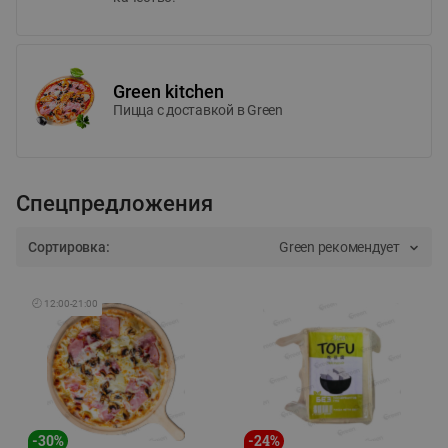
Green kitchen
Пицца c доставкой в Green
Спецпредложения
Сортировка:
Green рекомендует
🕘
12:00
-
21:00
-
30
%
-
24
%