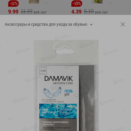
-
11
%
-
15
%
11.19
5.19
9.99
4.39
руб./
шт
руб./
шт
Колбаска салями Парма
Сок мультифруктовый
Аксессуары и средства для ухода за обувью
сыровяленая куриная
Rich
сорт экстра
1л
180г
Показано 1-14 из 68
Показать 15-28 из 68
Каталог товаров
Специально для вас