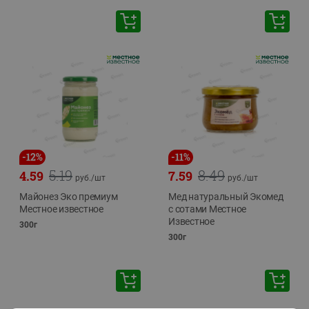
-
12
%
-
11
%
5.19
8.49
4.59
7.59
руб./
шт
руб./
шт
Майонез Эко премиум
Мед натуральный Экомед
Местное известное
с сотами Местное
Известное
300г
300г