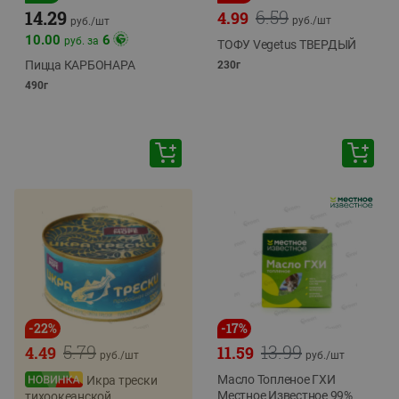
6.59
14.29
4.99
руб./
шт
руб./
шт
10.00
6
руб. за
ТОФУ Vegetus ТВЕРДЫЙ
Пицца КАРБОНАРА
230г
490г
-
22
%
-
17
%
5.79
13.99
4.49
11.59
руб./
шт
руб./
шт
Масло Топленое ГХИ
Икра трески
Местное Известное 99%
тихоокеанской