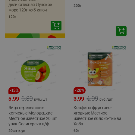
деликатесная Лунское
200г
море 120г ж/б ключ
120г
-
13
%
-
20
%
6.89
4.99
5.99
3.99
руб./
шт
руб./
шт
Яйца перепелиные
Конфеты фруктово-
копченые Молодецкие
ягодные Местное
Местное известное 20 шт
известное яблоко-тыква
упак Солигорска п/ф
Хоба
20шт в уп
60г