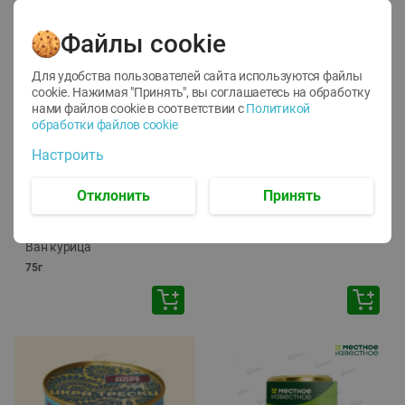
Файлы cookie
Для удобства пользователей сайта используются файлы
cookie. Нажимая "Принять", вы соглашаетесь
на обработку
нами файлов cookie в соответствии с
Политикой
обработки файлов cookie
-
12
%
-
24
%
Настроить
6.59
4.99
1.05
руб./
шт
руб./
шт
1.19
ТОФУ Vegetus ТВЕРДЫЙ
руб./
шт
Отклонить
Принять
230г
Корм влаж. для кош. с
чувств. пищевар. Пурина
Ван курица
75г