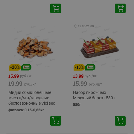
🕘
12:00
-
21:00
-
20
%
-
13
%
15.99
13.99
руб./
кг
руб./
шт
19.99
15.99
руб./
кг
руб./
шт
Мидии обыкновенные
Набор пирожных
мясо п/м в/м водные
Медовый бархат 580 г
беспозвоночные Vici вес
580г
фасовка: 0,15-0,65кг