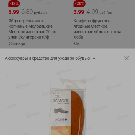
-
13
%
-
20
%
6.89
4.99
5.99
3.99
руб./
шт
руб./
шт
Яйца перепелиные
Конфеты фруктово-
копченые Молодецкие
ягодные Местное
Местное известное 20 шт
известное яблоко-тыква
упак Солигорска п/ф
Хоба
20шт в уп
60г
Аксессуары и средства для ухода за обувью
Показано 1-14 из 76
Показать 15-28 из 76
Каталог товаров
Специально для вас