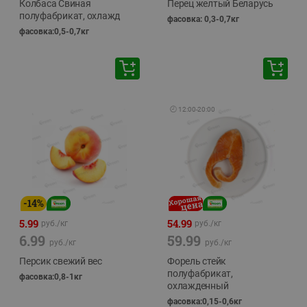
Колбаса Свиная
Перец желтый Беларусь
полуфабрикат, охлажд
фасовка: 0,3-0,7кг
фасовка:0,5-0,7кг
🕘
12:00
-
20:00
-
14
%
5.99
54.99
руб./
кг
руб./
кг
6.99
59.99
руб./
кг
руб./
кг
Персик свежий вес
Форель стейк
полуфабрикат,
фасовка:0,8-1кг
охлажденный
фасовка:0,15-0,6кг