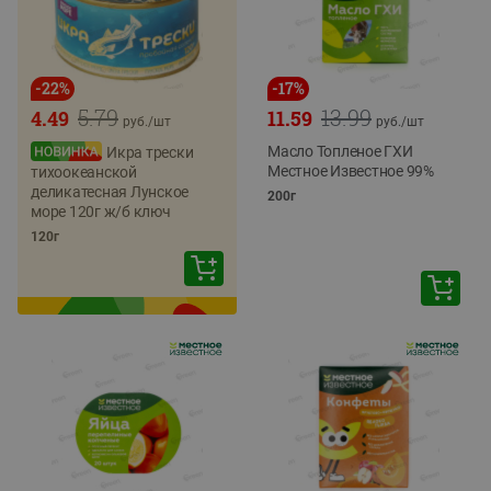
-
22
%
-
17
%
5.79
13.99
4.49
11.59
руб./
шт
руб./
шт
Масло Топленое ГХИ
Икра трески
Местное Известное 99%
тихоокеанской
деликатесная Лунское
200г
море 120г ж/б ключ
120г