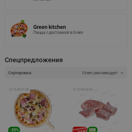
Green kitchen
Пицца c доставкой в Green
Спецпредложения
Сортировка:
Green рекомендует
🕘
12:00
-
21:00
🕘
12:00
-
20:00
-
30
%