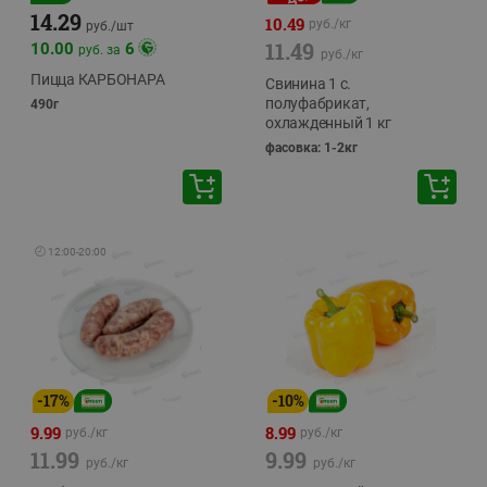
14.29
10.49
руб./
кг
руб./
шт
11.49
10.00
6
руб. за
руб./
кг
Пицца КАРБОНАРА
Свинина 1 с.
полуфабрикат,
490г
охлажденный 1 кг
фасовка: 1-2кг
🕘
12:00
-
20:00
-
17
%
-
10
%
9.99
8.99
руб./
кг
руб./
кг
11.99
9.99
руб./
кг
руб./
кг