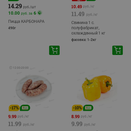
14.29
10.49
руб./
кг
руб./
шт
11.49
10.00
6
руб. за
руб./
кг
Пицца КАРБОНАРА
Свинина 1 с.
полуфабрикат,
490г
охлажденный 1 кг
фасовка: 1-2кг
🕘
12:00
-
20:00
-
17
%
-
10
%
9.99
8.99
руб./
кг
руб./
кг
11.99
9.99
руб./
кг
руб./
кг