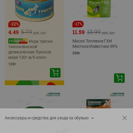
-
22
%
-
17
%
5.79
13.99
4.49
11.59
руб./
шт
руб./
шт
Масло Топленое ГХИ
Икра трески
Местное Известное 99%
тихоокеанской
деликатесная Лунское
200г
море 120г ж/б ключ
120г
Аксессуары и средства для ухода за обувью