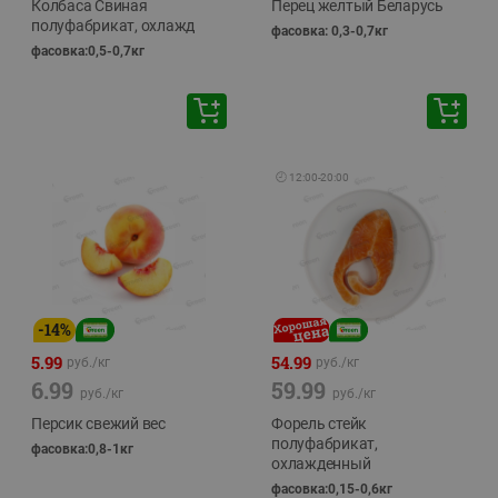
Колбаса Свиная
Перец желтый Беларусь
полуфабрикат, охлажд
фасовка: 0,3-0,7кг
фасовка:0,5-0,7кг
🕘
12:00
-
20:00
-
14
%
5.99
54.99
руб./
кг
руб./
кг
6.99
59.99
руб./
кг
руб./
кг
Персик свежий вес
Форель стейк
полуфабрикат,
фасовка:0,8-1кг
охлажденный
фасовка:0,15-0,6кг