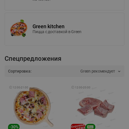
Green kitchen
Пицца c доставкой в Green
Спецпредложения
Сортировка:
Green рекомендует
🕘
12:00
-
21:00
🕘
12:00
-
20:00
-
30
%