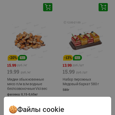
🕘
12:00
-
21:00
-
20
%
-
13
%
15.99
13.99
руб./
кг
руб./
шт
19.99
15.99
руб./
кг
руб./
шт
Мидии обыкновенные
Набор пирожных
мясо п/м в/м водные
Медовый бархат 580 г
беспозвоночные Vici вес
580г
фасовка: 0,15-0,65кг
Файлы cookie