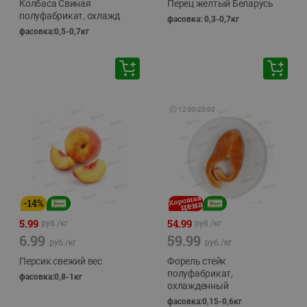
Колбаса Свиная
Перец желтый Беларусь
полуфабрикат, охлажд
фасовка: 0,3-0,7кг
фасовка:0,5-0,7кг
🕘
12:00
-
20:00
-
14
%
5.99
54.99
руб./
кг
руб./
кг
6.99
59.99
руб./
кг
руб./
кг
Персик свежий вес
Форель стейк
полуфабрикат,
фасовка:0,8-1кг
охлажденный
фасовка:0,15-0,6кг