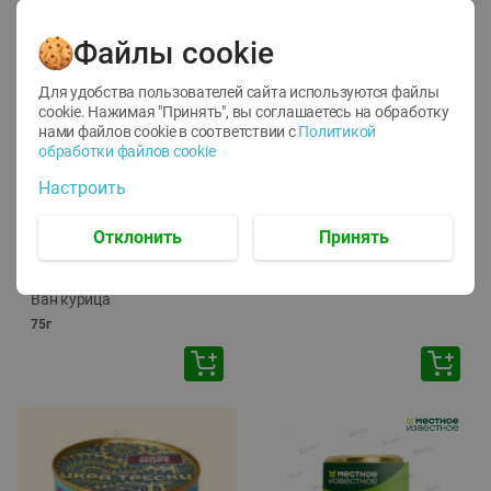
Файлы cookie
Для удобства пользователей сайта используются файлы
cookie. Нажимая "Принять", вы соглашаетесь
на обработку
нами файлов cookie в соответствии с
Политикой
обработки файлов cookie
-
12
%
-
24
%
Настроить
6.59
4.99
1.05
руб./
шт
руб./
шт
1.19
ТОФУ Vegetus ТВЕРДЫЙ
руб./
шт
Отклонить
Принять
230г
Корм влаж. для кош. с
чувств. пищевар. Пурина
Ван курица
75г