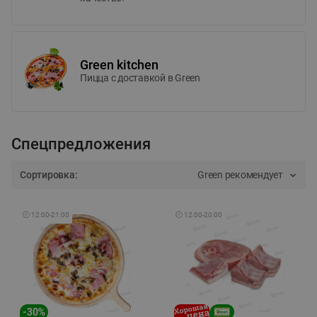
Green kitchen
Пицца c доставкой в Green
Спецпредложения
Сортировка:
Green рекомендует
🕘
12:00
-
21:00
🕘
12:00
-
20:00
-
30
%