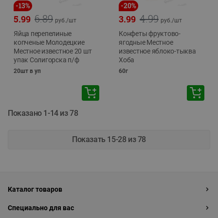
-
13
%
-
20
%
6.89
4.99
5.99
3.99
руб./
шт
руб./
шт
Яйца перепелиные
Конфеты фруктово-
копченые Молодецкие
ягодные Местное
Местное известное 20 шт
известное яблоко-тыква
упак Солигорска п/ф
Хоба
20шт в уп
60г
Показано 1-14 из 78
Показать 15-28 из 78
Каталог товаров
Специально для вас