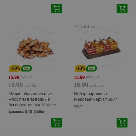
🕘
12:00
-
21:00
-
20
%
-
13
%
15.99
13.99
руб./
кг
руб./
шт
19.99
15.99
руб./
кг
руб./
шт
Мидии обыкновенные
Набор пирожных
мясо п/м в/м водные
Медовый бархат 580 г
беспозвоночные Vici вес
580г
фасовка: 0,15-0,65кг