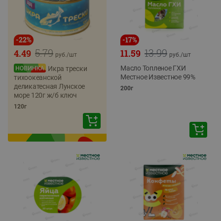
-
22
%
-
17
%
5.79
13.99
4.49
11.59
руб./
шт
руб./
шт
Масло Топленое ГХИ
Икра трески
Местное Известное 99%
тихоокеанской
деликатесная Лунское
200г
море 120г ж/б ключ
120г