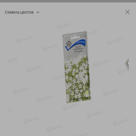
О сервисе
Семена цветов
Настройки файлов cookie
Мой Green
Приложение Green c
доставкой и бонусной картой
App
Google
AppGallery
Store
Play
+375 44 560-60-61
Время работы Call-центра: Пн.- Пт. с 09.00 до 17.00, СБ, ВС -
выходной
shop@green-market.by
Пишите нам свои вопросы, предложения и комментарии