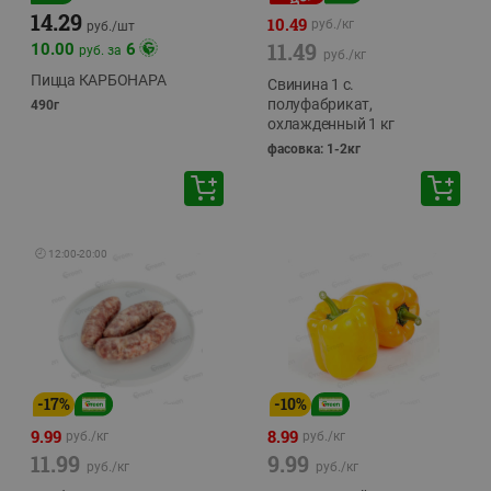
14.29
10.49
руб./
кг
руб./
шт
11.49
10.00
6
руб. за
руб./
кг
Пицца КАРБОНАРА
Свинина 1 с.
полуфабрикат,
490г
охлажденный 1 кг
фасовка: 1-2кг
🕘
12:00
-
20:00
-
17
%
-
10
%
9.99
8.99
руб./
кг
руб./
кг
11.99
9.99
руб./
кг
руб./
кг