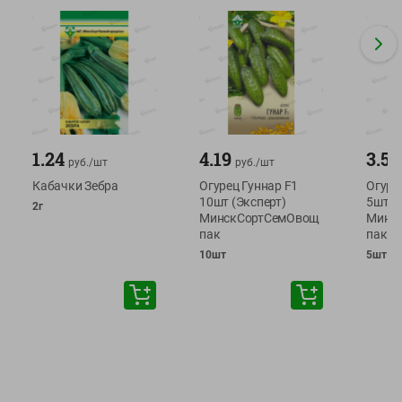
1.24
4.19
3.59
руб./
шт
руб./
шт
Кабачки Зебра
Огурец Гуннар F1
Огуре
10шт (Эксперт)
5шт (
2г
МинскСортСемОвощ
Минс
пак
пак
10шт
5шт