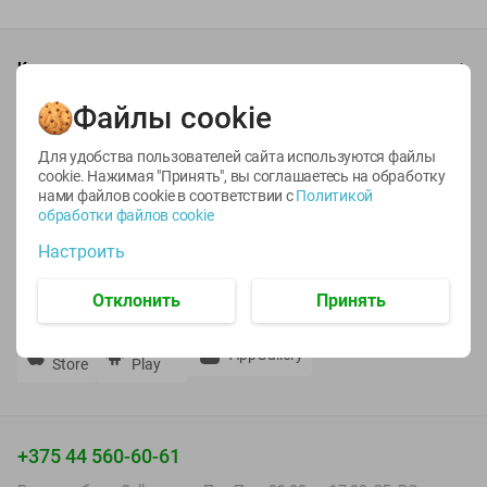
Каталог товаров
Файлы cookie
Специально для вас
О сервисе
Для удобства пользователей сайта используются файлы
cookie. Нажимая "Принять", вы соглашаетесь
на обработку
нами файлов cookie в соответствии с
Политикой
Настройки файлов cookie
обработки файлов cookie
Мой Green
Настроить
Приложение Green c
Отклонить
Принять
доставкой и бонусной картой
App
Google
AppGallery
Store
Play
+375 44 560-60-61