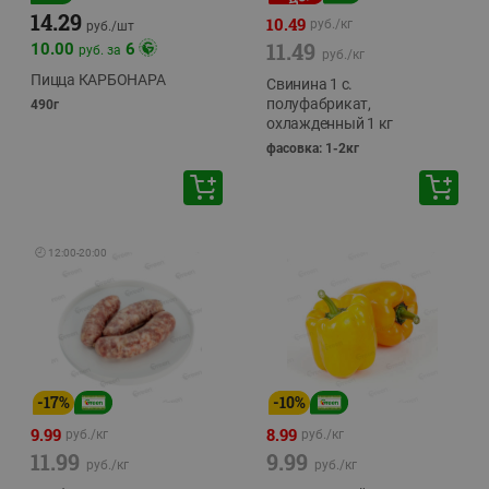
14.29
10.49
руб./
кг
руб./
шт
11.49
10.00
6
руб. за
руб./
кг
Пицца КАРБОНАРА
Свинина 1 с.
полуфабрикат,
490г
охлажденный 1 кг
фасовка: 1-2кг
🕘
12:00
-
20:00
-
17
%
-
10
%
9.99
8.99
руб./
кг
руб./
кг
11.99
9.99
руб./
кг
руб./
кг