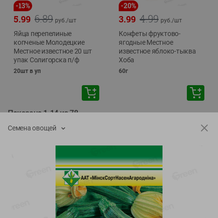
-
13
%
-
20
%
6.89
4.99
5.99
3.99
руб./
шт
руб./
шт
Яйца перепелиные
Конфеты фруктово-
копченые Молодецкие
ягодные Местное
Местное известное 20 шт
известное яблоко-тыква
упак Солигорска п/ф
Хоба
20шт в уп
60г
Показано 1-14 из 78
Семена овощей
Показать 15-28 из 78
Каталог товаров
Специально для вас