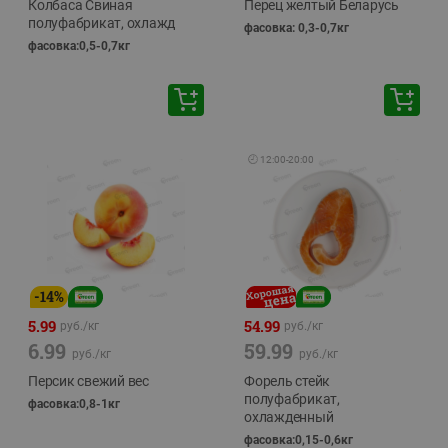
Колбаса Свиная
Перец желтый Беларусь
полуфабрикат, охлажд
фасовка: 0,3-0,7кг
фасовка:0,5-0,7кг
🕘
12:00
-
20:00
-
14
%
5.99
54.99
руб./
кг
руб./
кг
6.99
59.99
руб./
кг
руб./
кг
Персик свежий вес
Форель стейк
полуфабрикат,
фасовка:0,8-1кг
охлажденный
фасовка:0,15-0,6кг