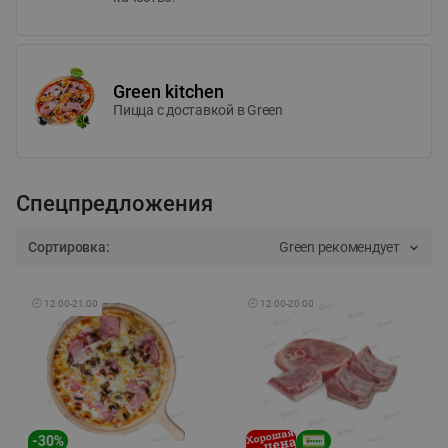
Green kitchen
Пицца c доставкой в Green
Спецпредложения
Сортировка:
Green рекомендует
🕘
12:00
-
21:00
🕘
12:00
-
20:00
-
30
%