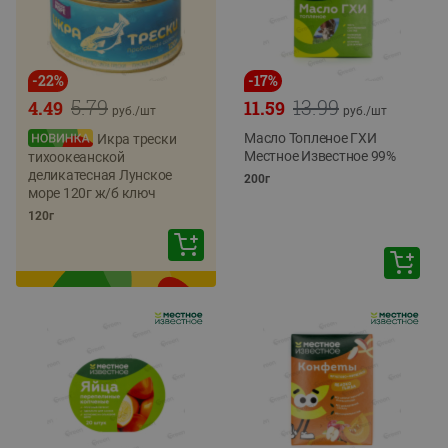
-
22
%
-
17
%
5.79
13.99
4.49
11.59
руб./
шт
руб./
шт
Масло Топленое ГХИ
Икра трески
Местное Известное 99%
тихоокеанской
деликатесная Лунское
200г
море 120г ж/б ключ
120г