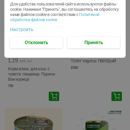
Для удобства пользователей сайта используются файлы
cookie. Нажимая "Принять", вы соглашаетесь
на обработку
нами файлов cookie в соответствии с
Политикой
обработки файлов cookie
Настроить
Отклонить
Принять
-
12
%
-
24
%
6.59
4.99
1.05
руб./
шт
руб./
шт
1.19
ТОФУ Vegetus ТВЕРДЫЙ
руб./
шт
230г
Корм влаж. для кош. с
чувств. пищевар. Пурина
Ван курица
75г