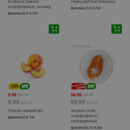
Колбаса Свиная
Перец желтый Беларусь
полуфабрикат, охлажд
фасовка: 0,3-0,7кг
фасовка:0,5-0,7кг
🕘
12:00
-
20:00
-
14
%
5.99
54.99
руб./
кг
руб./
кг
6.99
59.99
руб./
кг
руб./
кг
Персик свежий вес
Форель стейк
полуфабрикат,
фасовка:0,8-1кг
охлажденный
фасовка:0,15-0,6кг