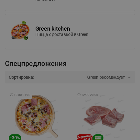
Green kitchen
Пицца c доставкой в Green
Спецпредложения
Сортировка:
Green рекомендует
🕘
12:00
-
21:00
🕘
12:00
-
20:00
-
30
%