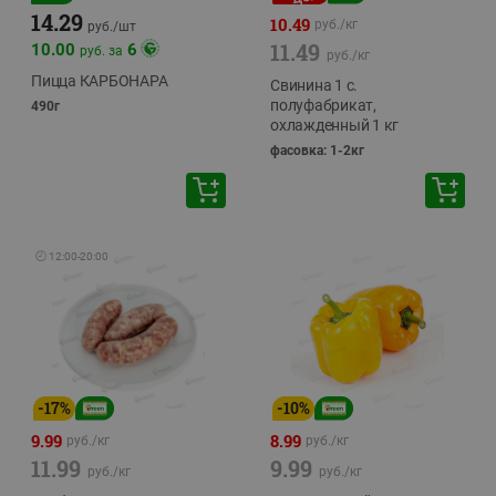
14.29
10.49
руб./
кг
руб./
шт
11.49
10.00
6
руб. за
руб./
кг
Пицца КАРБОНАРА
Свинина 1 с.
полуфабрикат,
490г
охлажденный 1 кг
фасовка: 1-2кг
🕘
12:00
-
20:00
-
17
%
-
10
%
9.99
8.99
руб./
кг
руб./
кг
11.99
9.99
руб./
кг
руб./
кг