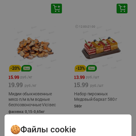
🕘
12:00
-
21:00
-
20
%
-
13
%
15.99
13.99
руб./
кг
руб./
шт
19.99
15.99
руб./
кг
руб./
шт
Мидии обыкновенные
Набор пирожных
мясо п/м в/м водные
Медовый бархат 580 г
беспозвоночные Vici вес
580г
фасовка: 0,15-0,65кг
Файлы cookie