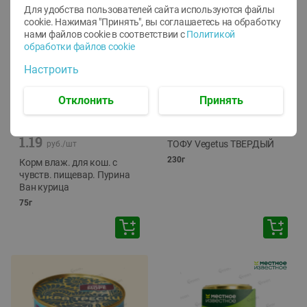
Для удобства пользователей сайта используются файлы
cookie. Нажимая "Принять", вы соглашаетесь
на обработку
нами файлов cookie в соответствии с
Политикой
обработки файлов cookie
Настроить
Отклонить
Принять
-
12
%
-
24
%
6.59
4.99
1.05
руб./
шт
руб./
шт
1.19
ТОФУ Vegetus ТВЕРДЫЙ
руб./
шт
230г
Корм влаж. для кош. с
чувств. пищевар. Пурина
Ван курица
75г