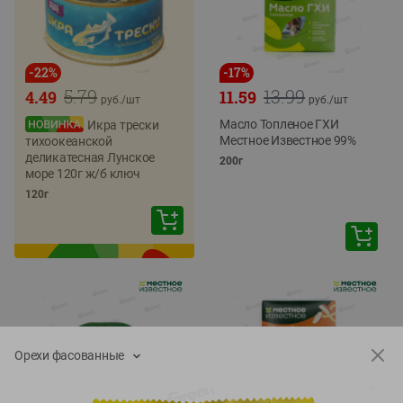
-
22
%
-
17
%
5.79
13.99
4.49
11.59
руб./
шт
руб./
шт
Масло Топленое ГХИ
Икра трески
Местное Известное 99%
тихоокеанской
деликатесная Лунское
200г
море 120г ж/б ключ
120г
Орехи фасованные