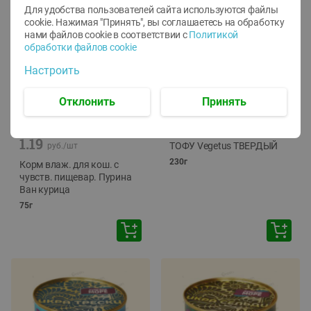
Для удобства пользователей сайта используются файлы
cookie. Нажимая "Принять", вы соглашаетесь
на обработку
нами файлов cookie в соответствии с
Политикой
обработки файлов cookie
Настроить
Отклонить
Принять
-
12
%
-
24
%
6.59
4.99
1.05
руб./
шт
руб./
шт
1.19
ТОФУ Vegetus ТВЕРДЫЙ
руб./
шт
230г
Корм влаж. для кош. с
чувств. пищевар. Пурина
Ван курица
75г