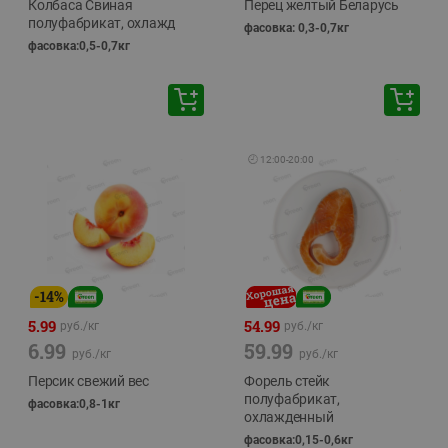
Колбаса Свиная
Перец желтый Беларусь
полуфабрикат, охлажд
фасовка: 0,3-0,7кг
фасовка:0,5-0,7кг
🕘
12:00
-
20:00
-
14
%
5.99
54.99
руб./
кг
руб./
кг
6.99
59.99
руб./
кг
руб./
кг
Персик свежий вес
Форель стейк
полуфабрикат,
фасовка:0,8-1кг
охлажденный
фасовка:0,15-0,6кг