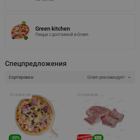
Green kitchen
Пицца c доставкой в Green
Спецпредложения
Сортировка:
Green рекомендует
🕘
12:00
-
21:00
🕘
12:00
-
20:00
-
30
%