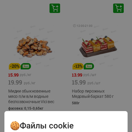
🕘
12:00
-
21:00
-
20
%
-
13
%
15.99
13.99
руб./
кг
руб./
шт
19.99
15.99
руб./
кг
руб./
шт
Мидии обыкновенные
Набор пирожных
мясо п/м в/м водные
Медовый бархат 580 г
беспозвоночные Vici вес
580г
фасовка: 0,15-0,65кг
Файлы cookie