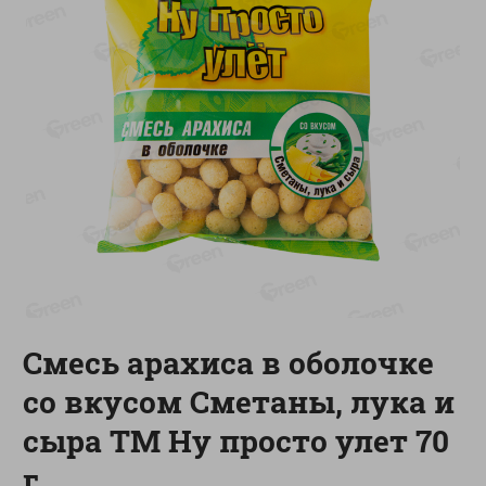
-
17
%
-
13
%
13.99
6.89
11.59
5.99
руб./
шт
руб./
шт
Масло Топленое ГХИ
Яйца перепелиные
Местное Известное 99%
копченые Молодецкие
Местное известное 20 шт
200г
упак Солигорска п/ф
20шт в уп
Показано 1-14 из 79
Показать 15-28 из 79
Смесь арахиса в оболочке
со вкусом Сметаны, лука и
Каталог товаров
сыра ТМ Ну просто улет 70
Специально для вас
г