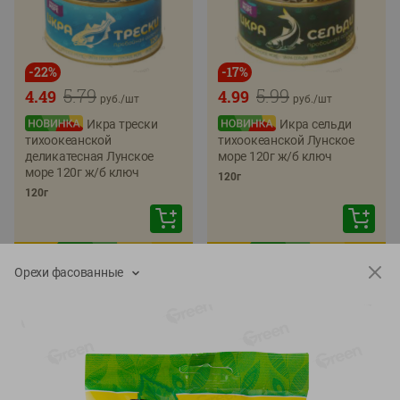
-
22
%
-
17
%
5.79
5.99
4.49
4.99
руб./
шт
руб./
шт
Икра трески
Икра сельди
тихоокеанской
тихоокеанской Лунское
деликатесная Лунское
море 120г ж/б ключ
море 120г ж/б ключ
120г
120г
Орехи фасованные