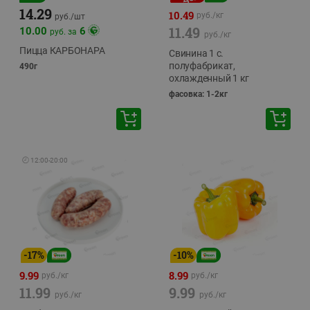
14.29
10.49
руб./
кг
руб./
шт
11.49
10.00
6
руб. за
руб./
кг
Пицца КАРБОНАРА
Свинина 1 с.
полуфабрикат,
490г
охлажденный 1 кг
фасовка: 1-2кг
🕘
12:00
-
20:00
-
17
%
-
10
%
9.99
8.99
руб./
кг
руб./
кг
11.99
9.99
руб./
кг
руб./
кг