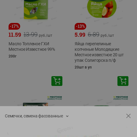
-
17
%
-
13
%
13.99
6.89
11.59
5.99
руб./
шт
руб./
шт
Масло Топленое ГХИ
Яйца перепелиные
Местное Известное 99%
копченые Молодецкие
Местное известное 20 шт
200г
упак Солигорска п/ф
20шт в уп
Семечки, семена фасованные