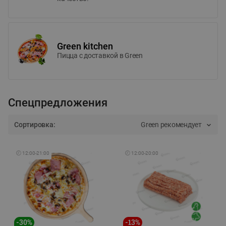
Green kitchen
Пицца c доставкой в Green
Спецпредложения
Сортировка:
Green рекомендует
🕘
12:00
-
21:00
🕘
12:00
-
20:00
-
30
%
-
13
%