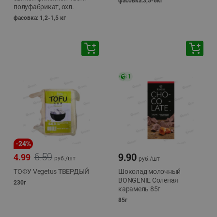
фасовка:3,5-6кг
полуфабрикат, охл.
фасовка: 1,2-1,5 кг
1
-
24
%
6.59
9.90
4.99
руб./
шт
руб./
шт
ТОФУ Vegetus ТВЕРДЫЙ
Шоколад молочный
BONGENIE Соленая
230г
карамель 85г
85г