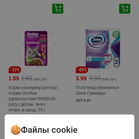
-
33
%
-
49
%
1.62
7.90
1.09
3.99
руб./
шт
руб./
шт
Корм консервир для взр.
Полотенца бумажные
кошек Особое
Zewa Премиум
удовольствие WHISKAS
2шт в уп
рагу с добав. телят. ,
ягнен. и овощ. 75 г
75г
Файлы cookie