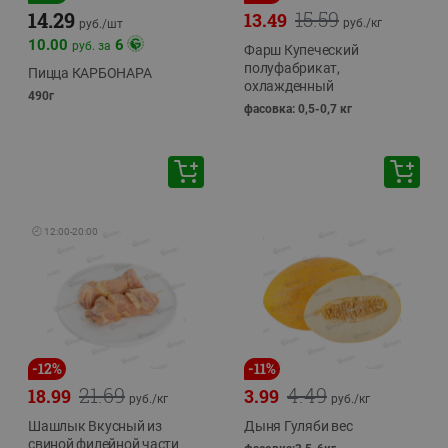
15.59
14.29
13.49
руб./
кг
руб./
шт
10.00
6
руб. за
Фарш Купеческий
полуфабрикат,
Пицца КАРБОНАРА
охлажденный
490г
фасовка: 0,5-0,7 кг
🕘
12:00
-
20:00
-
12
%
-
11
%
21.69
4.49
18.99
3.99
руб./
кг
руб./
кг
Шашлык Вкусный из
Дыня Гуляби вес
свиной филейной части