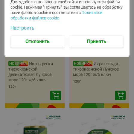
Для удобства пользователей сайта используются файлы
cookie. Нажимая "Принять", вы соглашаетесь
на обработку
нами файлов cookie в соответствии с
Политикой
обработки файлов cookie
Настроить
Отклонить
Принять
-
22
%
-
17
%
5.79
5.99
4.49
4.99
руб./
шт
руб./
шт
Икра трески
Икра сельди
тихоокеанской
тихоокеанской Лунское
деликатесная Лунское
море 120г ж/б ключ
море 120г ж/б ключ
120г
120г