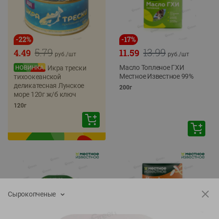
-
22
%
-
17
%
5.79
13.99
4.49
11.59
руб./
шт
руб./
шт
Масло Топленое ГХИ
Икра трески
Местное Известное 99%
тихоокеанской
деликатесная Лунское
200г
море 120г ж/б ключ
120г
Сырокопченые