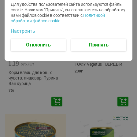
Для удобства пользователей сайта используются файлы
cookie. Нажимая "Принять", вы соглашаетесь
на обработку
нами файлов cookie в соответствии с
Политикой
обработки файлов cookie
Настроить
Отклонить
Принять
-
12
%
-
24
%
6.59
4.99
1.05
руб./
шт
руб./
шт
1.19
ТОФУ Vegetus ТВЕРДЫЙ
руб./
шт
230г
Корм влаж. для кош. с
чувств. пищевар. Пурина
Ван курица
75г