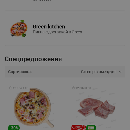
Green kitchen
Пицца c доставкой в Green
Спецпредложения
Сортировка:
Green рекомендует
🕘
12:00
-
21:00
🕘
12:00
-
20:00
-
30
%