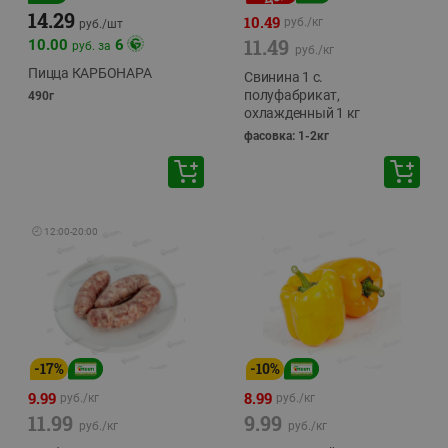
14.29
10.49
руб./
кг
руб./
шт
11.49
10.00
6
руб. за
руб./
кг
Пицца КАРБОНАРА
Свинина 1 с.
полуфабрикат,
490г
охлажденный 1 кг
фасовка: 1-2кг
🕘
12:00
-
20:00
-
17
%
-
10
%
9.99
8.99
руб./
кг
руб./
кг
11.99
9.99
руб./
кг
руб./
кг