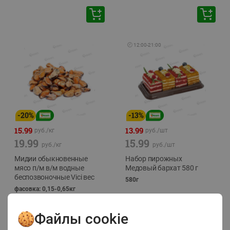
🕘
12:00
-
21:00
-
20
%
-
13
%
15.99
13.99
руб./
кг
руб./
шт
19.99
15.99
руб./
кг
руб./
шт
Мидии обыкновенные
Набор пирожных
мясо п/м в/м водные
Медовый бархат 580 г
беспозвоночные Vici вес
580г
фасовка: 0,15-0,65кг
Файлы cookie