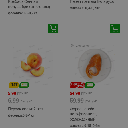
Колбаса Свиная
Перец желтый Беларусь
полуфабрикат, охлажд
фасовка: 0,3-0,7кг
фасовка:0,5-0,7кг
🕘
12:00
-
20:00
-
14
%
5.99
54.99
руб./
кг
руб./
кг
6.99
59.99
руб./
кг
руб./
кг
Персик свежий вес
Форель стейк
полуфабрикат,
фасовка:0,8-1кг
охлажденный
фасовка:0,15-0,6кг