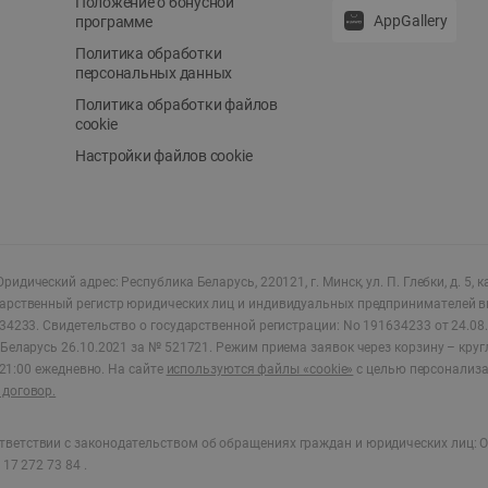
Положение о бонусной
AppGallery
программе
Политика обработки
персональных данных
Политика обработки файлов
cookie
Настройки файлов cookie
ридический адрес: Республика Беларусь, 220121, г. Минск, ул. П. Глебки, д. 5, к
дарственный регистр юридических лиц и индивидуальных предпринимателей в
34233.
Свидетельство о государственной регистрации: No 191634233 от 24.08.
Беларусь 26.10.2021 за № 521721. Режим приема заявок через корзину – круг
о 21:00 ежедневно
.
На сайте
используются файлы «cookie»
с целью персонализ
договор.
ветствии с законодательством об обращениях граждан и юридических лиц: О
17 272 73 84 .