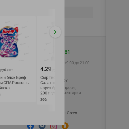
+375 44 560-60-61
Call-центр работает с 9:00 до 21:00
4.29
33.99
ежедневно
руб./
шт
руб./
шт
руб./
шт
ный блок Бреф
Сыр творожный Белый
Средство для сти
shop@green-market.by
ы СПА Роскошь
Салатный Сливочный
жидкое Пауэр Гел
Пишите нам свои вопросы,
 блока
нарез-брусок фас 50%
Свежесть от Verne
предложения и комментарии
200 г п/э пленка
Persil (20 стирок)
п
200г
1,3 л
й картой
Вакансии
👋
Корпоративный сайт Green