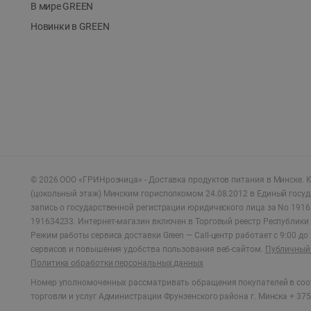
В мире GREEN
Новинки в GREEN
©
2026
ООО «ГРИНрозница» - Доставка продуктов питания в Минске.
Ю
(цокольный этаж) Минским горисполкомом 24.08.2012 в Единый госу
запись о государственной регистрации юридического лица за No 1916
191634233. Интернет-магазин включен в Торговый реестр Республики 
Режим работы сервиса доставки Green —
Call-центр работает с 9:00 д
сервисов и повышения удобства пользования веб-сайтом.
Публичный 
Политика обработки персональных данных
Номер уполномоченных рассматривать обращения покупателей в соот
торговли и услуг Администрации Фрунзенского района г. Минска + 375 