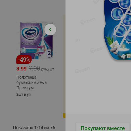
-
49
%
-
22
%
-
17
%
7.90
5.79
3.99
4.49
4.99
руб./
шт
руб./
шт
Полотенца
Икра
бумажные Zewa
трески
сельди
Премиум
тихоокеанской
тихоок
деликатесная
Лунско
2шт в уп
Лунское море 120г
ж/б кл
ж/б ключ
120г
120г
Показано 1-14 из 76
Покупают вместе