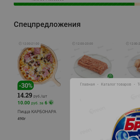
Спецпредложения
🕘
12:00
-
21:00
🕘
12:00
-
20:00
🕘
12:00
-
-
30
%
-
13
%
-
12
%
Главная
Каталог товаров
Т
15.59
14.29
13.49
18.99
руб./
кг
руб./
шт
10.00
6
руб. за
Фарш Купеческий
Шашлы
полуфабрикат,
из сви
Пицца КАРБОНАРА
охлажденный
части
490г
полуфаб
фасовка: 0,5-0,7 кг
фасовка: