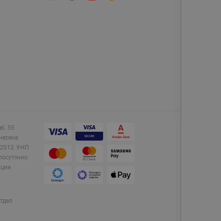
аб. 55
несена
2012.
УНП
лосуточно.
ации
тдел