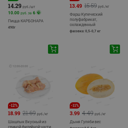
15.59
14.29
13.49
руб./
кг
руб./
шт
10.00
6
руб. за
Фарш Купеческий
полуфабрикат,
Пицца КАРБОНАРА
охлажденный
490г
фасовка: 0,5-0,7 кг
🕘
12:00
-
20:00
-
12
%
-
11
%
21.69
4.49
18.99
3.99
руб./
кг
руб./
кг
Шашлык Вкусный из
Дыня Гуляби вес
свиной филейной части