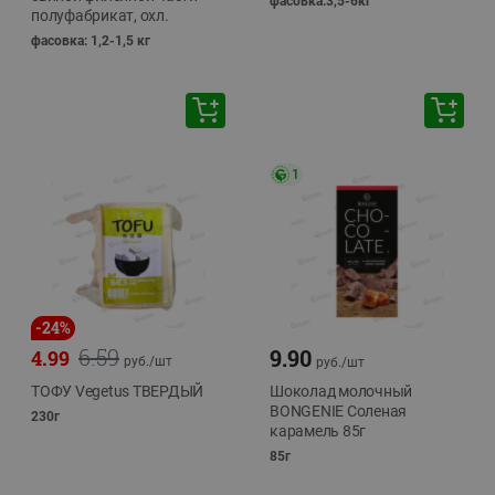
фасовка:3,5-6кг
полуфабрикат, охл.
фасовка: 1,2-1,5 кг
1
-
24
%
6.59
9.90
4.99
руб./
шт
руб./
шт
ТОФУ Vegetus ТВЕРДЫЙ
Шоколад молочный
BONGENIE Соленая
230г
карамель 85г
85г