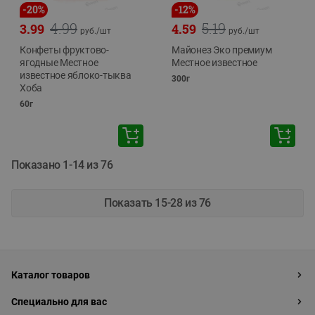
-
20
%
-
12
%
4.99
5.19
3.99
4.59
руб./
шт
руб./
шт
Конфеты фруктово-
Майонез Эко премиум
ягодные Местное
Местное известное
известное яблоко-тыква
300г
Хоба
60г
Показано 1-14 из 76
Показать 15-28 из 76
Каталог товаров
Специально для вас