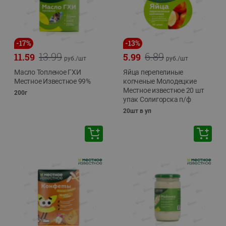
-
17
%
-
13
%
13.99
6.89
11.59
5.99
руб./
шт
руб./
шт
Масло Топленое ГХИ
Яйца перепелиные
Местное Известное 99%
копченые Молодецкие
Местное известное 20 шт
200г
упак Солигорска п/ф
20шт в уп