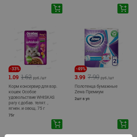
-
33
%
-
49
%
1.62
7.90
1.09
3.99
руб./
шт
руб./
шт
Корм консервир для взр.
Полотенца бумажные
кошек Особое
Zewa Премиум
удовольствие WHISKAS
2шт в уп
рагу с добав. телят. ,
ягнен. и овощ. 75 г
75г