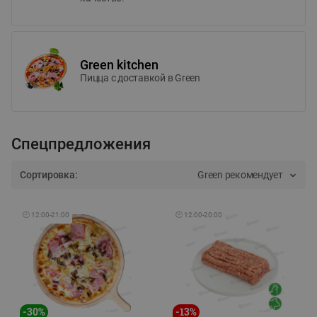
Green kitchen
Пицца c доставкой в Green
Спецпредложения
Сортировка:
Green рекомендует
🕘
12:00
-
21:00
🕘
12:00
-
20:00
-
30
%
-
13
%