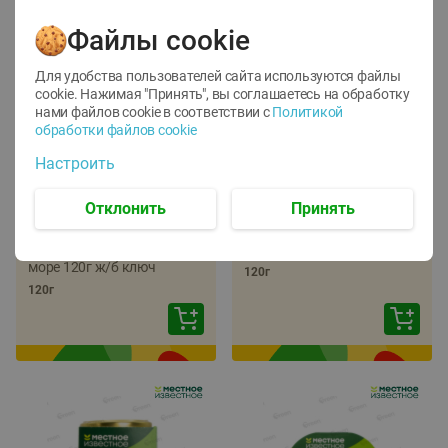
Файлы cookie
Для удобства пользователей сайта используются файлы
cookie. Нажимая "Принять", вы соглашаетесь
на обработку
нами файлов cookie в соответствии с
Политикой
обработки файлов cookie
-
22
%
-
17
%
Настроить
5.79
5.99
4.49
4.99
руб./
шт
руб./
шт
Отклонить
Принять
Икра трески
Икра сельди
тихоокеанской
тихоокеанской Лунское
деликатесная Лунское
море 120г ж/б ключ
море 120г ж/б ключ
120г
120г