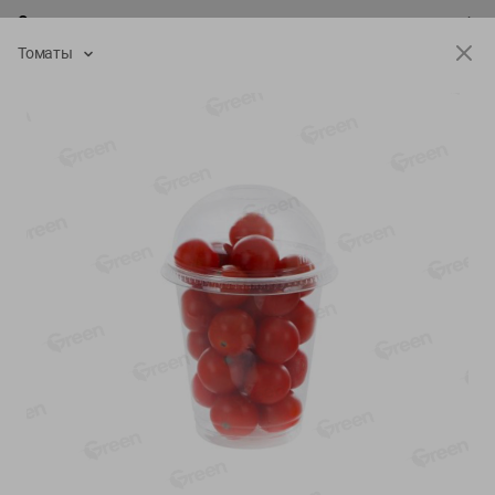
О сервисе
Томаты
Настройки файлов cookie
Мой Green
Приложение Green c
доставкой и бонусной картой
App
Google
AppGallery
Store
Play
+375 44 560-60-61
Call-центр работает с 9:00 до 21:00 ежедневно
shop@green-market.by
Пишите нам свои вопросы, предложения и комментарии
Вакансии
👋