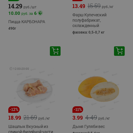
15.59
14.29
13.49
руб./
кг
руб./
шт
10.00
6
руб. за
Фарш Купеческий
полуфабрикат,
Пицца КАРБОНАРА
охлажденный
490г
фасовка: 0,5-0,7 кг
🕘
12:00
-
20:00
-
12
%
-
11
%
21.69
4.49
18.99
3.99
руб./
кг
руб./
кг
Шашлык Вкусный из
Дыня Гуляби вес
свиной филейной части