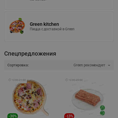
Green kitchen
Пицца c доставкой в Green
Спецпредложения
Сортировка:
Green рекомендует
🕘
12:00
-
21:00
🕘
12:00
-
20:00
-
30
%
-
13
%