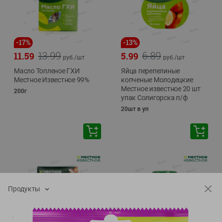
-
17
%
-
13
%
13.99
6.89
11.59
5.99
руб./
шт
руб./
шт
Масло Топленое ГХИ
Яйца перепелиные
Местное Известное 99%
копченые Молодецкие
Местное известное 20 шт
200г
упак Солигорска п/ф
20шт в уп
Продукты