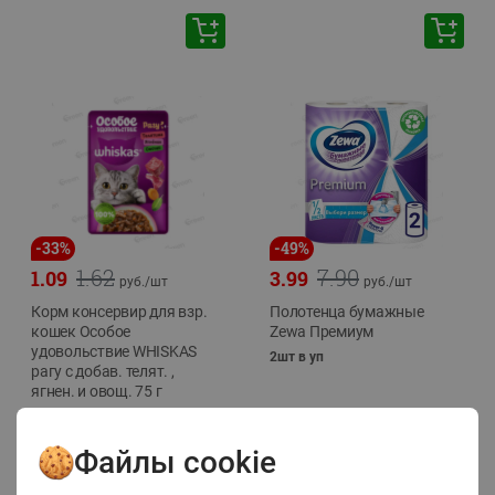
-
33
%
-
49
%
1.62
7.90
1.09
3.99
руб./
шт
руб./
шт
Корм консервир для взр.
Полотенца бумажные
кошек Особое
Zewa Премиум
удовольствие WHISKAS
2шт в уп
рагу с добав. телят. ,
ягнен. и овощ. 75 г
75г
Файлы cookie