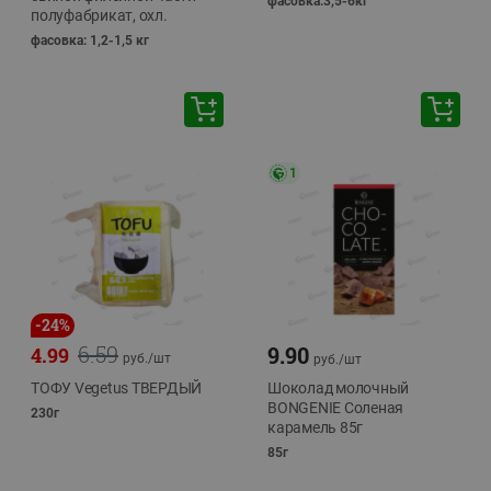
фасовка:3,5-6кг
полуфабрикат, охл.
фасовка: 1,2-1,5 кг
1
-
24
%
6.59
9.90
4.99
руб./
шт
руб./
шт
ТОФУ Vegetus ТВЕРДЫЙ
Шоколад молочный
BONGENIE Соленая
230г
карамель 85г
85г