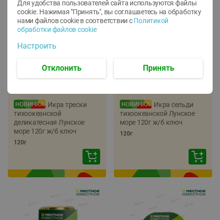
Для удобства пользователей сайта используются файлы
cookie. Нажимая "Принять", вы соглашаетесь
на обработку
нами файлов cookie в соответствии с
Политикой
обработки файлов cookie
Настроить
Отклонить
Принять
-
22
%
-
17
%
5.79
5.99
4.49
4.99
руб./
шт
руб./
шт
Икра трески
Икра сельди
тихоокеанской
тихоокеанской Лунское
деликатесная Лунское
море 120г ж/б ключ
море 120г ж/б ключ
120г
120г