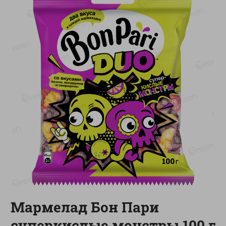
-
20
%
-
12
%
4.99
5.19
3.99
4.59
руб./
шт
руб./
шт
Конфеты фруктово-
Майонез Эко премиум
ягодные Местное
Местное известное
известное яблоко-тыква
300г
Хоба
60г
Показано 1-14 из 76
Показать 15-28 из 76
Каталог товаров
Мармелад Бон Пари
Специально для вас
суперкислые монстры 100 г