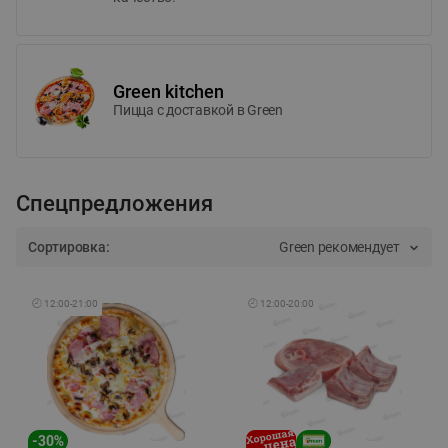
Green kitchen
Пицца c доставкой в Green
Спецпредложения
Сортировка:
Green рекомендует
🕘
12:00
-
21:00
🕘
12:00
-
20:00
-
30
%