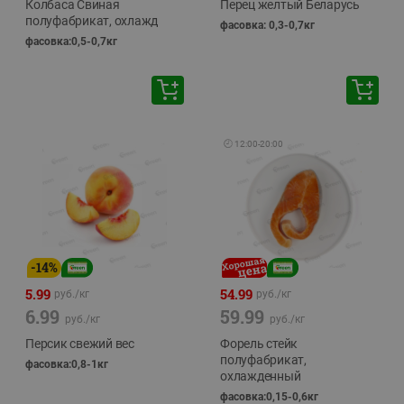
Колбаса Свиная
Перец желтый Беларусь
полуфабрикат, охлажд
фасовка: 0,3-0,7кг
фасовка:0,5-0,7кг
🕘
12:00
-
20:00
-
14
%
5.99
54.99
руб./
кг
руб./
кг
6.99
59.99
руб./
кг
руб./
кг
Персик свежий вес
Форель стейк
полуфабрикат,
фасовка:0,8-1кг
охлажденный
фасовка:0,15-0,6кг