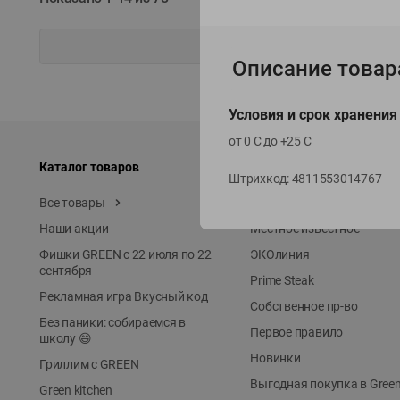
Описание товар
Условия и срок хранения
от 0 С до +25 С
Каталог товаров
Специально для вас
Штрихкод:
4811553014767
Все товары
Акции
Наши акции
Местное известное
Фишки GREEN с 22 июля по 22
ЭКОлиния
сентября
Prime Steak
Рекламная игра Вкусный код
Собственное пр-во
Без паники: собираемся в
Первое правило
школу 😄
Новинки
Гриллим с GREEN
Выгодная покупка в Gree
Green kitchen