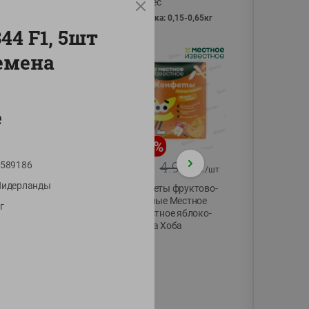
Vici вес
фасовка: 0,15-0,65кг
44 F1, 5шт
емена
е
-
13
%
-
20
%
6.89
4.99
589186
5.99
3.99
руб./
шт
руб./
шт
Нидерланды
Яйца перепелиные
Конфеты фруктово-
копченые
ягодные Местное
г
Молодецкие
известное яблоко-
Местное известное
тыква Хоба
20 шт упак
60г
Солигорска п/ф
20шт в уп