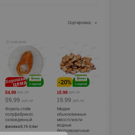
Сортировка:
🕘
12:00
-
20:00
-
20
%
54.99
15.99
руб./
кг
руб./
кг
59.99
19.99
руб./
кг
руб./
кг
Форель стейк
Мидии
полуфабрикат,
обыкновенные
охлажденный
мясо п/м в/м
водные
фасовка:0,15-0,6кг
беспозвоночные