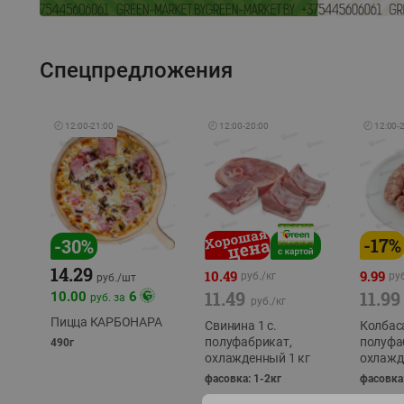
Спецпредложения
🕘
12:00
-
21:00
🕘
12:00
-
20:00
🕘
12:00
-
-
17
%
-
30
%
14.29
10.49
9.99
руб./
кг
руб
руб./
шт
11.49
11.99
10.00
6
руб. за
руб./
кг
Пицца КАРБОНАРА
Свинина 1 с.
Колбас
полуфабрикат,
полуфа
490г
охлажденный 1 кг
охлажд
фасовка: 1-2кг
фасовка: