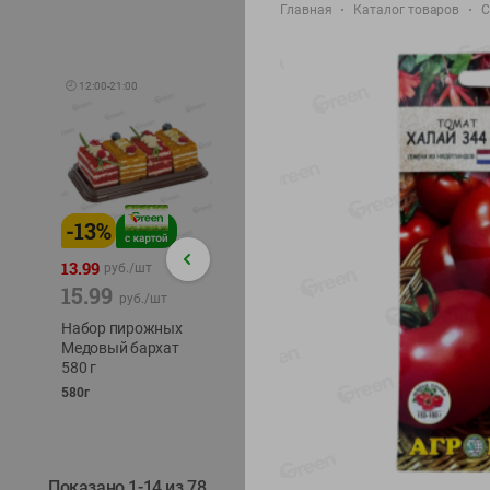
Главная
Каталог товаров
С
🕘
12:00
-
21:00
-
13
%
-
12
%
-
24
%
4.99
13.99
1.05
руб./
шт
руб./
шт
15.99
1.19
ТОФУ V
руб./
шт
руб./
шт
ТВЕРД
Набор пирожных
Корм влаж. для
230г
Медовый бархат
кош. с чувств.
580 г
пищевар. Пурина
Ван курица
580г
75г
Показано 1-14 из 78