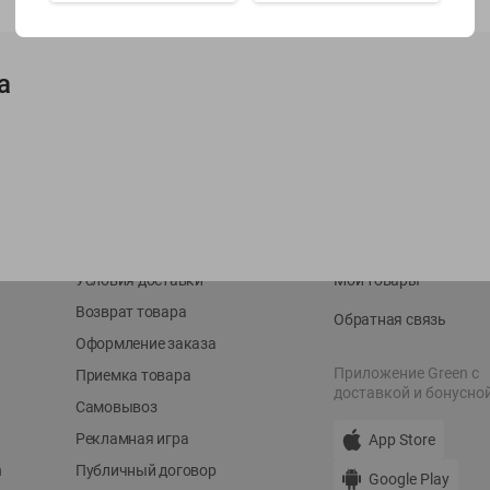
Показать 15-28 из 78
а
О сервисе
Мой Green
Оплата
История покупок
Условия доставки
Мои товары
Возврат товара
Обратная связь
Оформление заказа
Приложение Green c
Приемка товара
доставкой и бонусно
Самовывоз
Рекламная игра
App Store
n
Публичный договор
Google Play