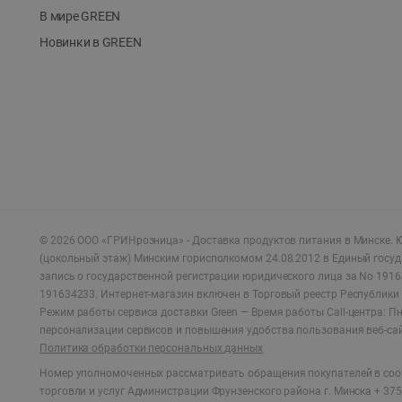
В мире GREEN
Новинки в GREEN
©
2026
ООО «ГРИНрозница» - Доставка продуктов питания в Минске.
Ю
(цокольный этаж) Минским горисполкомом 24.08.2012 в Единый госу
запись о государственной регистрации юридического лица за No 1916
191634233. Интернет-магазин включен в Торговый реестр Республики 
Режим работы сервиса доставки Green —
Время работы Call-центра: Пн.
персонализации сервисов и повышения удобства пользования веб-са
Политика обработки персональных данных
Номер уполномоченных рассматривать обращения покупателей в соот
торговли и услуг Администрации Фрунзенского района г. Минска + 375 