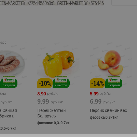
20:00
-
10
%
-
14
%
8.99
5.99
./
кг
руб./
кг
руб./
кг
9.99
6.99
руб./
кг
руб./
кг
руб./
кг
а Свиная
Перец желтый
Персик свежий вес
брикат,
Беларусь
фасовка:0,8-1кг
фасовка: 0,3-0,7кг
0,5-0,7кг