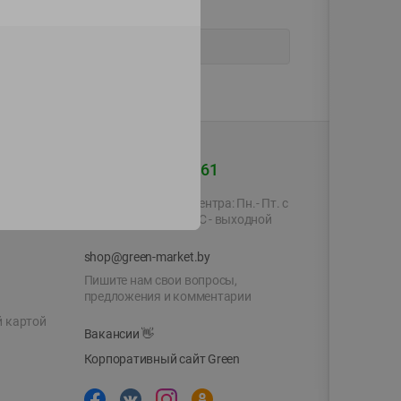
+375 44 560-60-61
Время работы Call-центра: Пн.- Пт. с
09.00 до 17.00, СБ, ВС - выходной
shop@green-market.by
Пишите нам свои вопросы,
предложения и комментарии
й картой
Вакансии
👋
Корпоративный сайт Green