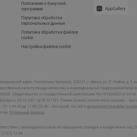
Положение о бонусной
AppGallery
программе
Политика обработки
персональных данных
Политика обработки файлов
cookie
Настройки файлов cookie
ридический адрес: Республика Беларусь, 220121, г. Минск, ул. П. Глебки, д. 5, к
дарственный регистр юридических лиц и индивидуальных предпринимателей в
34233.
Свидетельство о государственной регистрации: No 191634233 от 24.08.
Беларусь 26.10.2021 за № 521721. Режим приема заявок через корзину – круг
- Пт. с 09.00 до 17.00, СБ, ВС - выходной
.
На сайте
используются файлы «cooki
йтом.
Публичный договор.
ветствии с законодательством об обращениях граждан и юридических лиц: О
17 272 73 84 .