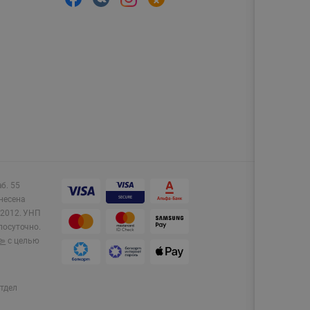
аб. 55
несена
2012.
УНП
лосуточно.
e»
с целью
тдел