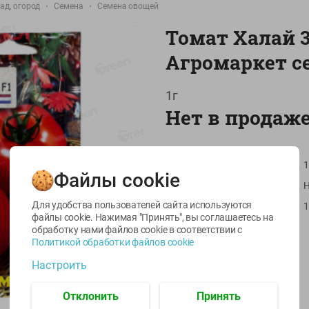
ад, огород
Семена
Семена овощей
Томат Халай 3
Агромаркет с
1г
Нет в продаж
-
22
%
-
17
%
6.59
5.79
13.99
4.49
Артикул
11.59
1
руб./
шт
руб./
шт
руб./
шт
Файлы cookie
Страна пр-ва
egetus
Масло Топленое
Икра
ЫЙ
ГХИ Местное
трески
Для удобства пользователей сайта используются
Масса / Объем
1
Известное 99%
тихоокеанской
файлы cookie. Нажимая "Принять", вы соглашаетесь
на
деликатесная
обработку нами файлов cookie в соответствии с
200г
Производитель:
Enza Zaden
Лунское море 120г
Политикой обработки файлов cookie
Импортер:
Агромаркет
ж/б ключ
Штрихкод:
4811553014767
Настроить
120г
Отклонить
Принять