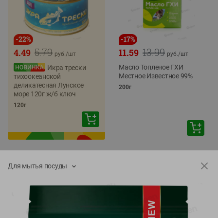
-
22
%
-
17
%
5.79
13.99
4.49
11.59
руб./
шт
руб./
шт
Масло Топленое ГХИ
Икра трески
Местное Известное 99%
тихоокеанской
деликатесная Лунское
200г
море 120г ж/б ключ
120г
Для мытья посуды