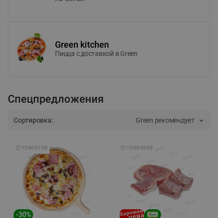
Green kitchen
Пицца c доставкой в Green
Спецпредложения
Сортировка:
Green рекомендует
🕘
12:00
-
21:00
🕘
12:00
-
20:00
-
30
%