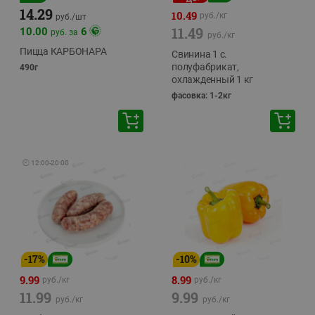
14.29
10.49
руб./
кг
руб./
шт
11.49
10.00
6
руб. за
руб./
кг
Пицца КАРБОНАРА
Свинина 1 с.
полуфабрикат,
490г
охлажденный 1 кг
фасовка: 1-2кг
🕘
12:00
-
20:00
-
17
%
-
10
%
9.99
8.99
руб./
кг
руб./
кг
11.99
9.99
руб./
кг
руб./
кг