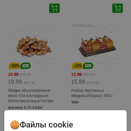
🕘
12:00
-
21:00
-
20
%
-
13
%
15.99
13.99
руб./
кг
руб./
шт
19.99
15.99
руб./
кг
руб./
шт
Мидии обыкновенные
Набор пирожных
мясо п/м в/м водные
Медовый бархат 580 г
беспозвоночные Vici вес
580г
фасовка: 0,15-0,65кг
Файлы cookie