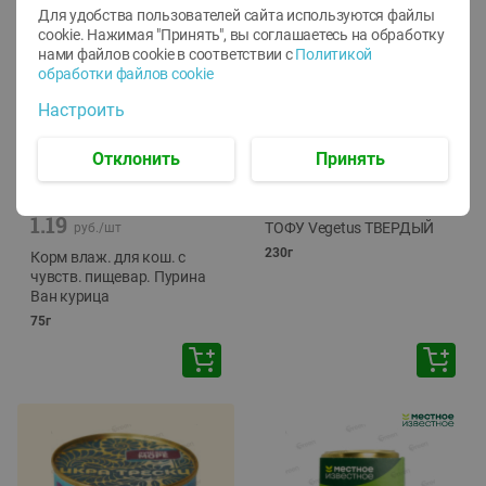
Для удобства пользователей сайта используются файлы
cookie. Нажимая "Принять", вы соглашаетесь
на обработку
нами файлов cookie в соответствии с
Политикой
обработки файлов cookie
Настроить
Отклонить
Принять
-
12
%
-
24
%
6.59
4.99
1.05
руб./
шт
руб./
шт
1.19
ТОФУ Vegetus ТВЕРДЫЙ
руб./
шт
230г
Корм влаж. для кош. с
чувств. пищевар. Пурина
Ван курица
75г