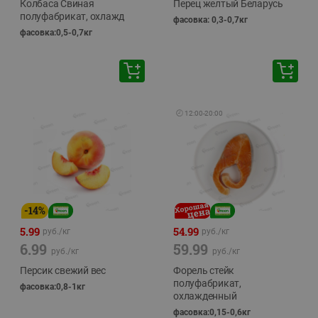
Колбаса Свиная
Перец желтый Беларусь
полуфабрикат, охлажд
фасовка: 0,3-0,7кг
фасовка:0,5-0,7кг
🕘
12:00
-
20:00
-
14
%
5.99
54.99
руб./
кг
руб./
кг
6.99
59.99
руб./
кг
руб./
кг
Персик свежий вес
Форель стейк
полуфабрикат,
фасовка:0,8-1кг
охлажденный
фасовка:0,15-0,6кг