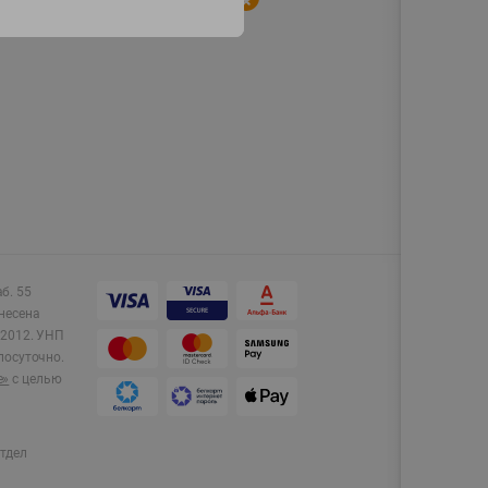
аб. 55
несена
2012.
УНП
лосуточно.
e»
с целью
тдел