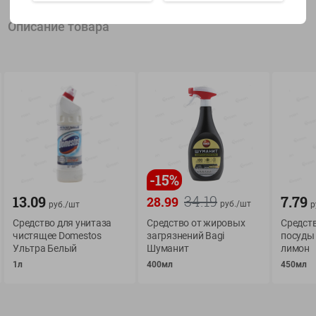
Описание товара
Показать 15-28 из 78
О сервисе
Мой Green
Оплата
История покупок
-
15
%
Условия доставки
Мои товары
34.19
13.09
7.79
28.99
Возврат товара
руб./
шт
руб./
шт
р
Обратная связь
Оформление заказа
Средство для унитаза
Средство от жировых
Средст
чистящее Domestos
загрязнений Bagi
посуды 
Приложение Green c
Приемка товара
Ультра Белый
Шуманит
лимон
доставкой и бонусно
Самовывоз
1л
400мл
450мл
Рекламная игра
App Store
n
Публичный договор
Google Play