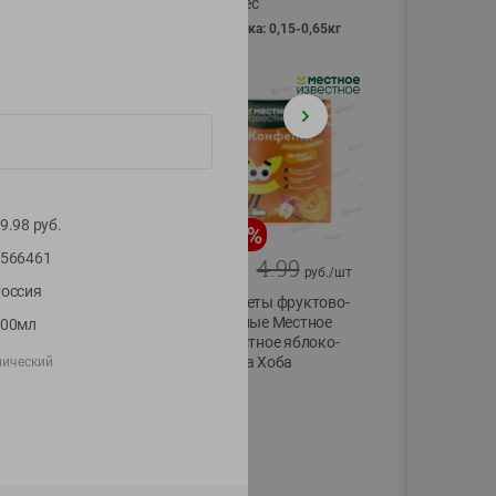
Vici вес
фасовка: 0,15-0,65кг
9.98
руб.
-
13
%
-
20
%
566461
6.89
4.99
5.99
3.99
руб./
шт
руб./
шт
оссия
Яйца перепелиные
Конфеты фруктово-
копченые
ягодные Местное
500мл
Молодецкие
известное яблоко-
Местное известное
тыква Хоба
мический
20 шт упак
60г
Солигорска п/ф
20шт в уп