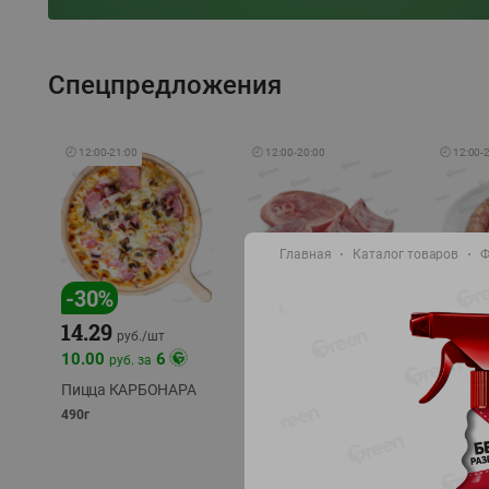
Спецпредложения
🕘
12:00
-
21:00
🕘
12:00
-
20:00
🕘
12:00
-
Главная
Каталог товаров
Ф
-
17
%
-
30
%
14.29
10.49
9.99
руб./
кг
руб
руб./
шт
11.49
11.99
10.00
6
руб. за
руб./
кг
Пицца КАРБОНАРА
Свинина 1 с.
Колбас
полуфабрикат,
полуфа
490г
охлажденный 1 кг
охлажд
фасовка: 1-2кг
фасовка: