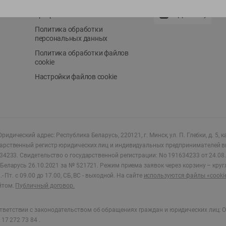
Положение о бонусной
AppGallery
программе
Политика обработки
персональных данных
Политика обработки файлов
cookie
Настройки файлов cookie
ридический адрес: Республика Беларусь, 220121, г. Минск, ул. П. Глебки, д. 5, к
дарственный регистр юридических лиц и индивидуальных предпринимателей в
34233.
Свидетельство о государственной регистрации: No 191634233 от 24.08.
Беларусь 26.10.2021 за № 521721. Режим приема заявок через корзину – круг
- Пт. с 09.00 до 17.00, СБ, ВС - выходной
.
На сайте
используются файлы «cooki
йтом.
Публичный договор.
ветствии с законодательством об обращениях граждан и юридических лиц: О
17 272 73 84 .