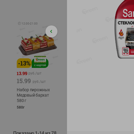
🕘
12:00
-
21:00
-
13
%
-
12
%
-
24
%
4.99
13.99
1.05
руб./
шт
руб./
шт
15.99
1.19
ТОФУ V
руб./
шт
руб./
шт
ТВЕРД
Набор пирожных
Корм влаж. для
230г
Медовый бархат
кош. с чувств.
580 г
пищевар. Пурина
Ван курица
580г
75г
Показано 1-14 из 78