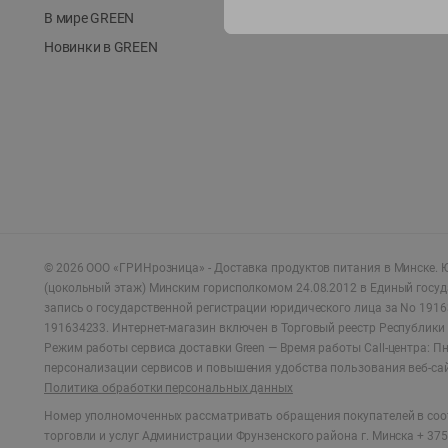
В мире GREEN
Новинки в GREEN
©
2026
ООО «ГРИНрозница» - Доставка продуктов питания в Минске.
Ю
(цокольный этаж) Минским горисполкомом 24.08.2012 в Единый госу
запись о государственной регистрации юридического лица за No 1916
191634233. Интернет-магазин включен в Торговый реестр Республики 
Режим работы сервиса доставки Green —
Время работы Call-центра: Пн.
персонализации сервисов и повышения удобства пользования веб-са
Политика обработки персональных данных
Номер уполномоченных рассматривать обращения покупателей в соот
торговли и услуг Администрации Фрунзенского района г. Минска + 375 