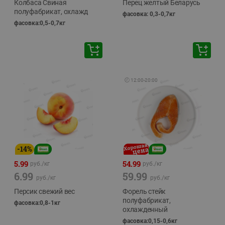
Колбаса Свиная
Перец желтый Беларусь
полуфабрикат, охлажд
фасовка: 0,3-0,7кг
фасовка:0,5-0,7кг
🕘
12:00
-
20:00
-
14
%
5.99
54.99
руб./
кг
руб./
кг
6.99
59.99
руб./
кг
руб./
кг
Персик свежий вес
Форель стейк
полуфабрикат,
фасовка:0,8-1кг
охлажденный
фасовка:0,15-0,6кг