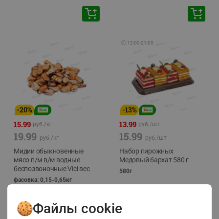
🕘
12:00
-
21:00
-
20
%
-
13
%
15.99
13.99
руб./
кг
руб./
шт
19.99
15.99
руб./
кг
руб./
шт
Мидии обыкновенные
Набор пирожных
мясо п/м в/м водные
Медовый бархат 580 г
беспозвоночные Vici вес
580г
фасовка: 0,15-0,65кг
Файлы cookie