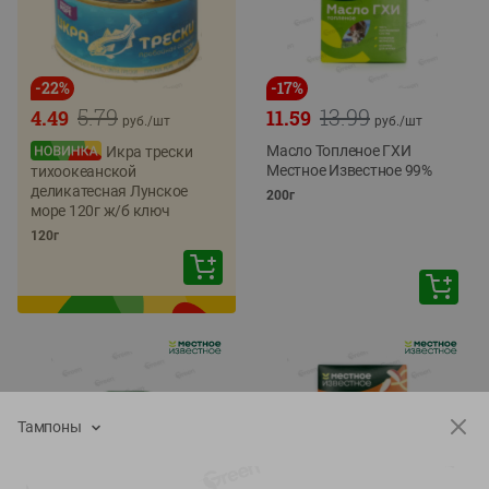
-
22
%
-
17
%
5.79
13.99
4.49
11.59
руб./
шт
руб./
шт
Масло Топленое ГХИ
Икра трески
Местное Известное 99%
тихоокеанской
деликатесная Лунское
200г
море 120г ж/б ключ
120г
Тампоны