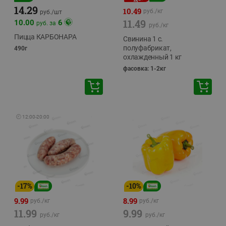
14.29
10.49
руб./
кг
руб./
шт
11.49
10.00
6
руб. за
руб./
кг
Пицца КАРБОНАРА
Свинина 1 с.
полуфабрикат,
490г
охлажденный 1 кг
фасовка: 1-2кг
🕘
12:00
-
20:00
-
17
%
-
10
%
9.99
8.99
руб./
кг
руб./
кг
11.99
9.99
руб./
кг
руб./
кг