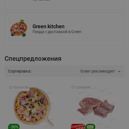
Green kitchen
Пицца c доставкой в Green
Спецпредложения
Сортировка:
Green рекомендует
🕘
12:00
-
21:00
🕘
12:00
-
20:00
-
30
%