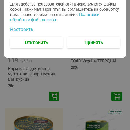
Для удобства пользователей сайта используются файлы
cookie. Нажимая "Принять", вы соглашаетесь
на обработку
нами файлов cookie в соответствии с
Политикой
обработки файлов cookie
Настроить
Отклонить
Принять
-
12
%
-
24
%
6.59
4.99
1.05
руб./
шт
руб./
шт
1.19
ТОФУ Vegetus ТВЕРДЫЙ
руб./
шт
230г
Корм влаж. для кош. с
чувств. пищевар. Пурина
Ван курица
75г