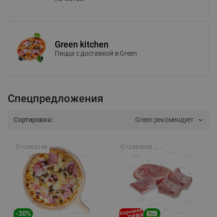
Green kitchen
Пицца c доставкой в Green
Спецпредложения
Сортировка:
Green рекомендует
🕘
12:00
-
21:00
🕘
12:00
-
20:00
-
30
%