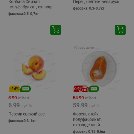
Колбаса Свиная
Перец желтый Беларусь
полуфабрикат, охлажд
фасовка: 0,3-0,7кг
фасовка:0,5-0,7кг
🕘
12:00
-
20:00
-
14
%
5.99
54.99
руб./
кг
руб./
кг
6.99
59.99
руб./
кг
руб./
кг
Персик свежий вес
Форель стейк
полуфабрикат,
фасовка:0,8-1кг
охлажденный
фасовка:0,15-0,6кг