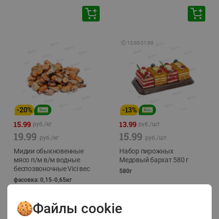
🕘
12:00
-
21:00
-
20
%
-
13
%
15.99
13.99
руб./
кг
руб./
шт
19.99
15.99
руб./
кг
руб./
шт
Мидии обыкновенные
Набор пирожных
мясо п/м в/м водные
Медовый бархат 580 г
беспозвоночные Vici вес
580г
фасовка: 0,15-0,65кг
Файлы cookie