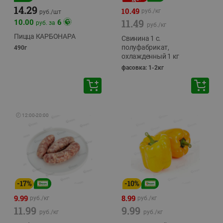
14.29
10.49
руб./
кг
руб./
шт
11.49
10.00
6
руб. за
руб./
кг
Пицца КАРБОНАРА
Свинина 1 с.
полуфабрикат,
490г
охлажденный 1 кг
фасовка: 1-2кг
🕘
12:00
-
20:00
-
17
%
-
10
%
9.99
8.99
руб./
кг
руб./
кг
11.99
9.99
руб./
кг
руб./
кг