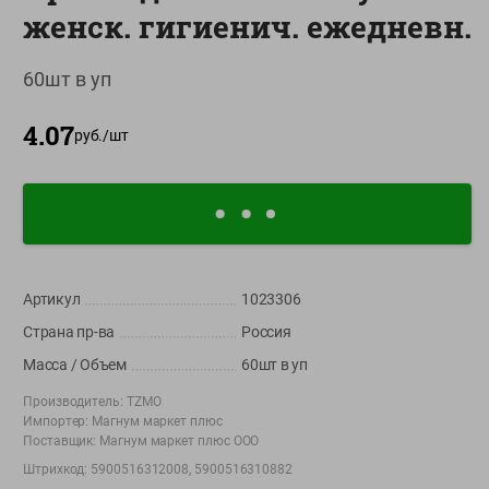
женск. гигиенич. ежедневн.
О сервисе
Настройки файлов cookie
60шт в уп
Мой Green
4.07
руб./
шт
Приложение Green c
доставкой и бонусной картой
App
Google
AppGallery
Store
Play
Артикул
1023306
+375 44 560-60-61
Страна пр-ва
Россия
Время работы Call-центра: Пн.- Пт. с 09.00 до 17.00, СБ, ВС -
Масса / Объем
60шт в уп
выходной
Производитель:
TZMO
Импортер:
Магнум маркет плюс
shop@green-market.by
Поставщик:
Магнум маркет плюс ООО
Пишите нам свои вопросы, предложения и комментарии
Штрихкод:
5900516312008, 5900516310882