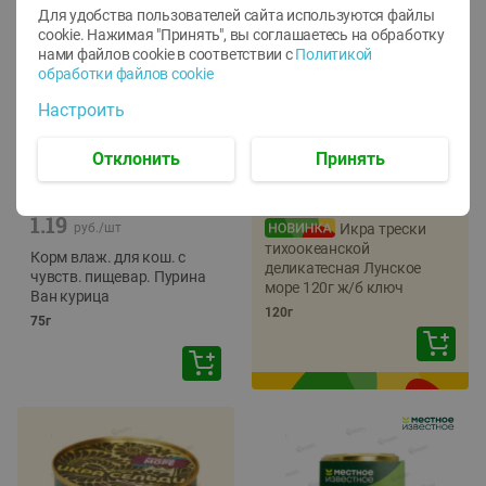
Для удобства пользователей сайта используются файлы
cookie. Нажимая "Принять", вы соглашаетесь
на обработку
нами файлов cookie в соответствии с
Политикой
обработки файлов cookie
Настроить
Отклонить
Принять
-
12
%
-
22
%
5.79
4.49
1.05
руб./
шт
руб./
шт
1.19
руб./
шт
Икра трески
тихоокеанской
Корм влаж. для кош. с
деликатесная Лунское
чувств. пищевар. Пурина
море 120г ж/б ключ
Ван курица
120г
75г