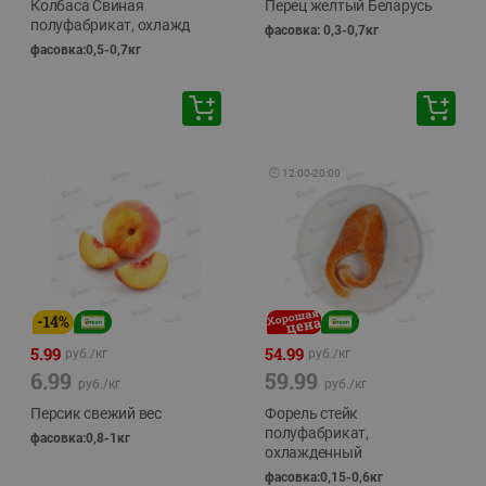
Колбаса Свиная
Перец желтый Беларусь
полуфабрикат, охлажд
фасовка: 0,3-0,7кг
фасовка:0,5-0,7кг
🕘
12:00
-
20:00
-
14
%
5.99
54.99
руб./
кг
руб./
кг
6.99
59.99
руб./
кг
руб./
кг
Персик свежий вес
Форель стейк
полуфабрикат,
фасовка:0,8-1кг
охлажденный
фасовка:0,15-0,6кг