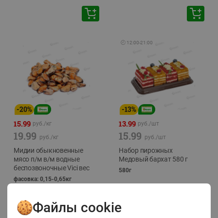
🕘
12:00
-
21:00
-
20
%
-
13
%
15.99
13.99
руб./
кг
руб./
шт
19.99
15.99
руб./
кг
руб./
шт
Мидии обыкновенные
Набор пирожных
мясо п/м в/м водные
Медовый бархат 580 г
беспозвоночные Vici вес
580г
фасовка: 0,15-0,65кг
Файлы cookie