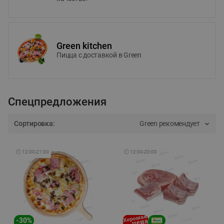
Green kitchen
Пицца c доставкой в Green
Спецпредложения
Сортировка:
Green рекомендует
🕘
12:00
-
21:00
🕘
12:00
-
20:00
-
30
%