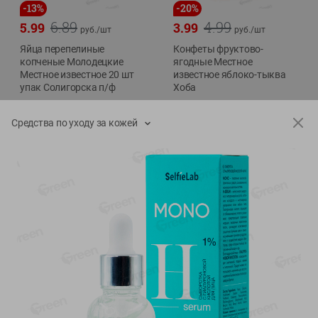
-
13
%
-
20
%
6.89
4.99
5.99
3.99
руб./
шт
руб./
шт
Яйца перепелиные
Конфеты фруктово-
копченые Молодецкие
ягодные Местное
Местное известное 20 шт
известное яблоко-тыква
упак Солигорска п/ф
Хоба
20шт в уп
60г
Средства по уходу за кожей
Показано 1-14 из 78
Показать 15-28 из 78
Каталог товаров
Специально для вас