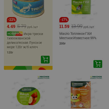
-
22
%
-
17
%
5.79
13.99
4.49
11.59
руб./
шт
руб./
шт
Масло Топленое ГХИ
Икра трески
Местное Известное 99%
тихоокеанской
деликатесная Лунское
200г
море 120г ж/б ключ
120г