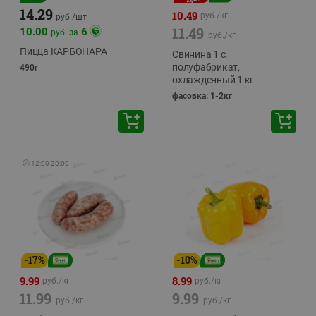
14.29
10.49
руб./
кг
руб./
шт
11.49
10.00
6
руб. за
руб./
кг
Пицца КАРБОНАРА
Свинина 1 с.
полуфабрикат,
490г
охлажденный 1 кг
фасовка: 1-2кг
🕘
12:00
-
20:00
-
17
%
-
10
%
9.99
8.99
руб./
кг
руб./
кг
11.99
9.99
руб./
кг
руб./
кг