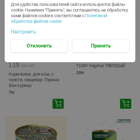
Для удобства пользователей сайта используются файлы
cookie. Нажимая "Принять", вы соглашаетесь
на обработку
нами файлов cookie в соответствии с
Политикой
обработки файлов cookie
Настроить
Отклонить
Принять
-
12
%
-
24
%
6.59
4.99
1.05
руб./
шт
руб./
шт
1.19
ТОФУ Vegetus ТВЕРДЫЙ
руб./
шт
230г
Корм влаж. для кош. с
чувств. пищевар. Пурина
Ван курица
75г