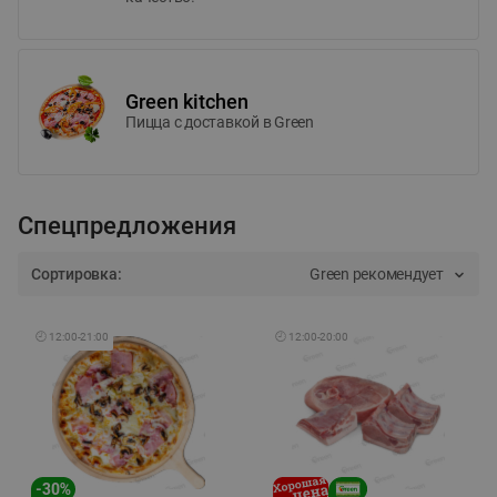
Green kitchen
Пицца c доставкой в Green
Спецпредложения
Сортировка:
Green рекомендует
🕘
12:00
-
21:00
🕘
12:00
-
20:00
-
30
%