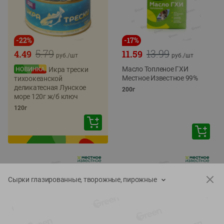
-
22
%
-
17
%
5.79
13.99
4.49
11.59
руб./
шт
руб./
шт
Масло Топленое ГХИ
Икра трески
Местное Известное 99%
тихоокеанской
деликатесная Лунское
200г
море 120г ж/б ключ
120г
Сырки глазированные, творожные, пирожные