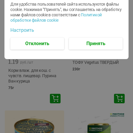
Для удобства пользователей сайта используются файлы
cookie. Нажимая "Принять", вы соглашаетесь
на обработку
нами файлов cookie в соответствии с
Политикой
обработки файлов cookie
Настроить
Отклонить
Принять
-
12
%
-
24
%
6.59
4.99
1.05
руб./
шт
руб./
шт
1.19
ТОФУ Vegetus ТВЕРДЫЙ
руб./
шт
230г
Корм влаж. для кош. с
чувств. пищевар. Пурина
Ван курица
75г