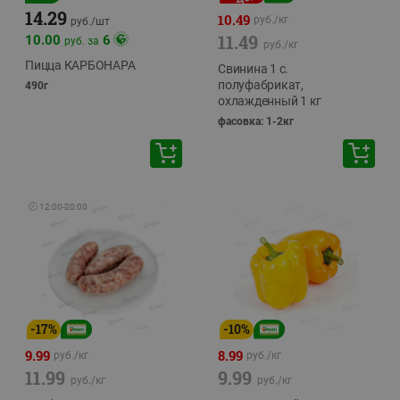
14.29
10.49
руб./
кг
руб./
шт
11.49
10.00
6
руб. за
руб./
кг
Пицца КАРБОНАРА
Свинина 1 с.
полуфабрикат,
490г
охлажденный 1 кг
фасовка: 1-2кг
🕘
12:00
-
20:00
-
17
%
-
10
%
9.99
8.99
руб./
кг
руб./
кг
11.99
9.99
руб./
кг
руб./
кг