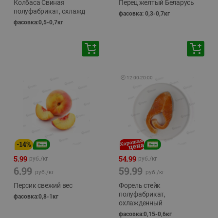
Колбаса Свиная
Перец желтый Беларусь
полуфабрикат, охлажд
фасовка: 0,3-0,7кг
фасовка:0,5-0,7кг
🕘
12:00
-
20:00
-
14
%
5.99
54.99
руб./
кг
руб./
кг
6.99
59.99
руб./
кг
руб./
кг
Персик свежий вес
Форель стейк
полуфабрикат,
фасовка:0,8-1кг
охлажденный
фасовка:0,15-0,6кг