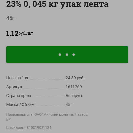
23% 0, 045 кг упак лента
О сервисе
45г
Настройки файлов cookie
Мой Green
1.12
руб./
шт
Приложение Green c
доставкой и бонусной картой
App
Google
AppGallery
Store
Play
Цена за 1
кг
24.89
руб.
Артикул
1611769
+375 44 560-60-61
Страна пр-ва
Беларусь
Время работы Call-центра: Пн.- Пт. с 09.00 до 17.00, СБ, ВС -
выходной
Масса / Объем
45г
Производитель:
ОАО "Минский молочный завод
shop@green-market.by
№1
Пишите нам свои вопросы, предложения и комментарии
Штрихкод:
4810319021124