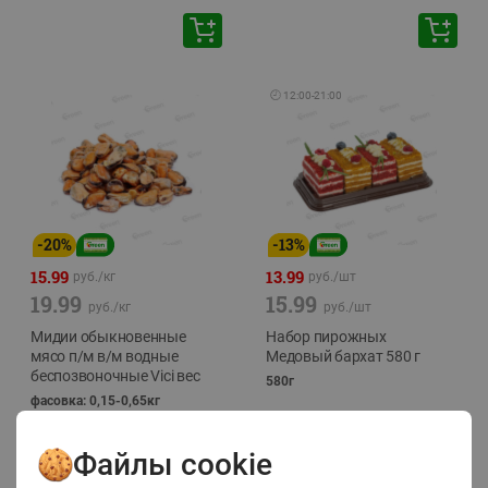
🕘
12:00
-
21:00
-
20
%
-
13
%
15.99
13.99
руб./
кг
руб./
шт
19.99
15.99
руб./
кг
руб./
шт
Мидии обыкновенные
Набор пирожных
мясо п/м в/м водные
Медовый бархат 580 г
беспозвоночные Vici вес
580г
фасовка: 0,15-0,65кг
Файлы cookie