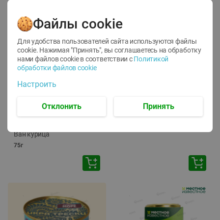
Файлы cookie
Для удобства пользователей сайта используются файлы
cookie. Нажимая "Принять", вы соглашаетесь
на обработку
нами файлов cookie в соответствии с
Политикой
обработки файлов cookie
-
12
%
-
24
%
Настроить
6.59
4.99
1.05
руб./
шт
руб./
шт
1.19
ТОФУ Vegetus ТВЕРДЫЙ
руб./
шт
Отклонить
Принять
230г
Корм влаж. для кош. с
чувств. пищевар. Пурина
Ван курица
75г