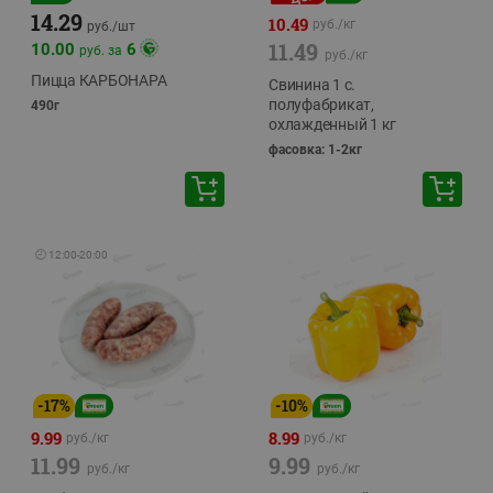
14.29
10.49
руб./
кг
руб./
шт
11.49
10.00
6
руб. за
руб./
кг
Пицца КАРБОНАРА
Свинина 1 с.
полуфабрикат,
490г
охлажденный 1 кг
фасовка: 1-2кг
🕘
12:00
-
20:00
-
17
%
-
10
%
9.99
8.99
руб./
кг
руб./
кг
11.99
9.99
руб./
кг
руб./
кг