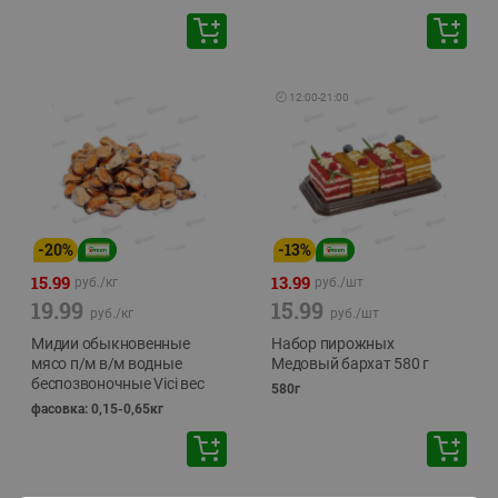
🕘
12:00
-
21:00
-
20
%
-
13
%
15.99
13.99
руб./
кг
руб./
шт
19.99
15.99
руб./
кг
руб./
шт
Мидии обыкновенные
Набор пирожных
мясо п/м в/м водные
Медовый бархат 580 г
беспозвоночные Vici вес
580г
фасовка: 0,15-0,65кг