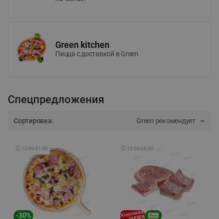
Green kitchen
Пицца c доставкой в Green
Спецпредложения
Сортировка:
Green рекомендует
🕘
12:00
-
21:00
🕘
12:00
-
20:00
-
30
%