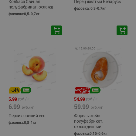
Колбаса Свиная
Перец желтый Беларусь
полуфабрикат, охлажд
фасовка: 0,3-0,7кг
фасовка:0,5-0,7кг
🕘
12:00
-
20:00
-
14
%
5.99
54.99
руб./
кг
руб./
кг
6.99
59.99
руб./
кг
руб./
кг
Персик свежий вес
Форель стейк
полуфабрикат,
фасовка:0,8-1кг
охлажденный
фасовка:0,15-0,6кг