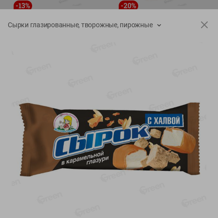
-
13
%
-
20
%
6.89
4.99
5.99
3.99
руб./
шт
руб./
шт
Сырки глазированные, творожные, пирожные
Яйца перепелиные
Конфеты фруктово-
копченые Молодецкие
ягодные Местное
Местное известное 20 шт
известное яблоко-тыква
упак Солигорска п/ф
Хоба
20шт в уп
60г
Показано 1-14 из 78
Показать 15-28 из 78
Каталог товаров
Специально для вас