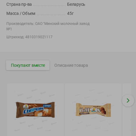
Вакансии
👋
Страна пр-ва
Беларусь
Корпоративный сайт Green
Масса / Объем
45г
Производитель:
ОАО "Минский молочный завод
№1
Штрихкод:
4810319021117
©
2026
ООО «ГРИНрозница» - Доставка продуктов питания в
Минске.
Юридическая информация и условия пользовательского
Покупают вместе
Описание товара
соглашения
Номер уполномоченных рассматривать обращения покупателей в
соответствии с законодательством об обращениях граждан и
юридических лиц: Отдел торговли и услуг Администрации
Фрунзенского района г. Минска + 375 17 272 73 84 .
Номер и адрес электронной почты лица, уполномоченного
продавцом рассматривать обращения покупателей о нарушении их
прав, предусмотренных законодательством о защите прав
потребителей: +375 44 560-60-61, shop@green-dostavka.by.
Способы оплаты товара: