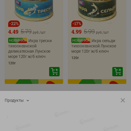
-
22
%
-
17
%
5.79
5.99
4.49
4.99
руб./
шт
руб./
шт
Икра трески
Икра сельди
тихоокеанской
тихоокеанской Лунское
деликатесная Лунское
море 120г ж/б ключ
море 120г ж/б ключ
120г
120г
Продукты