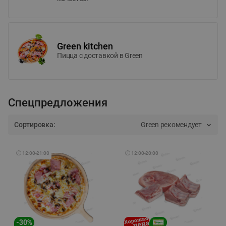
Green kitchen
Пицца c доставкой в Green
Спецпредложения
Сортировка:
Green рекомендует
🕘
12:00
-
21:00
🕘
12:00
-
20:00
-
30
%