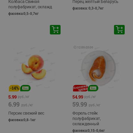
Колбаса Свиная
Перец желтый Беларусь
полуфабрикат, охлажд
фасовка: 0,3-0,7кг
фасовка:0,5-0,7кг
🕘
12:00
-
20:00
-
14
%
5.99
54.99
руб./
кг
руб./
кг
6.99
59.99
руб./
кг
руб./
кг
Персик свежий вес
Форель стейк
полуфабрикат,
фасовка:0,8-1кг
охлажденный
фасовка:0,15-0,6кг