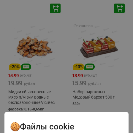
🕘
12:00
-
21:00
-
20
%
-
13
%
15.99
13.99
руб./
кг
руб./
шт
19.99
15.99
руб./
кг
руб./
шт
Мидии обыкновенные
Набор пирожных
мясо п/м в/м водные
Медовый бархат 580 г
беспозвоночные Vici вес
580г
фасовка: 0,15-0,65кг
Файлы cookie