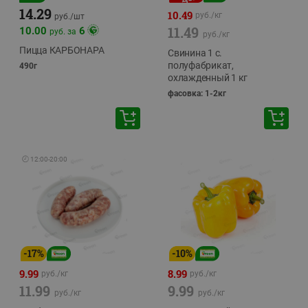
14.29
10.49
руб./
кг
руб./
шт
11.49
10.00
6
руб. за
руб./
кг
Пицца КАРБОНАРА
Свинина 1 с.
полуфабрикат,
490г
охлажденный 1 кг
фасовка: 1-2кг
🕘
12:00
-
20:00
-
17
%
-
10
%
9.99
8.99
руб./
кг
руб./
кг
11.99
9.99
руб./
кг
руб./
кг