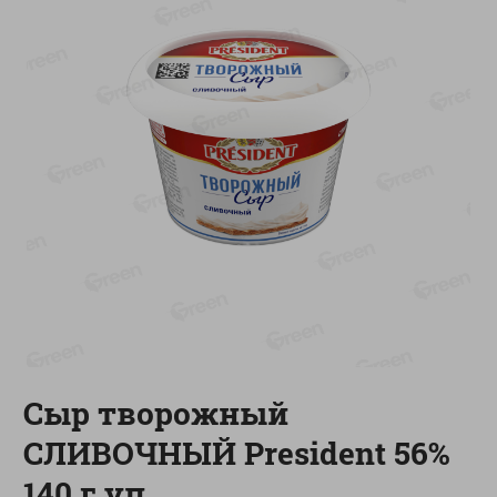
-
17
%
-
13
%
13.99
6.89
11.59
5.99
руб./
шт
руб./
шт
Масло Топленое ГХИ
Яйца перепелиные
Местное Известное 99%
копченые Молодецкие
Местное известное 20 шт
200г
упак Солигорска п/ф
20шт в уп
Показано 1-14 из 79
Показать 15-28 из 79
Сыр творожный
Каталог товаров
СЛИВОЧНЫЙ President 56%
Специально для вас
140 г уп