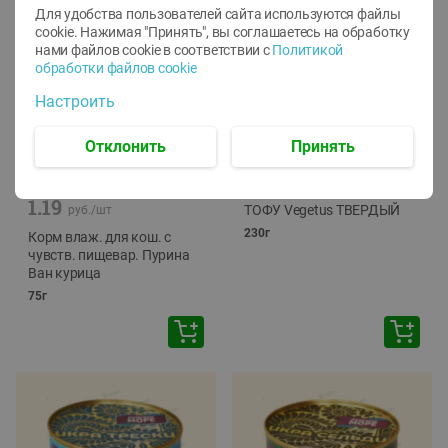
Для удобства пользователей сайта используются файлы
cookie. Нажимая "Принять", вы соглашаетесь
на обработку
нами файлов cookie в соответствии с
Политикой
обработки файлов cookie
Настроить
Отклонить
Принять
-
12
%
-
24
%
6.59
4.99
1.05
руб./
шт
руб./
шт
1.19
ТОФУ Vegetus ТВЕРДЫЙ
руб./
шт
230г
Корм влаж. для кош. с
чувств. пищевар. Пурина
Ван курица
75г