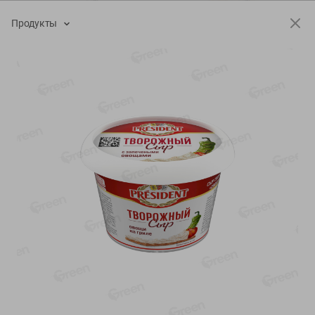
-
13
%
-
20
%
Продукты
6.89
4.99
5.99
3.99
руб./
шт
руб./
шт
Яйца перепелиные
Конфеты фруктово-
копченые Молодецкие
ягодные Местное
Местное известное 20 шт
известное яблоко-тыква
упак Солигорска п/ф
Хоба
20шт в уп
60г
Показано 1-14 из 77
Показать 15-28 из 77
Каталог товаров
Специально для вас