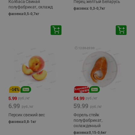
Колбаса Свиная
Перец желтый Беларусь
полуфабрикат, охлажд
фасовка: 0,3-0,7кг
фасовка:0,5-0,7кг
🕘
12:00
-
20:00
-
14
%
5.99
54.99
руб./
кг
руб./
кг
6.99
59.99
руб./
кг
руб./
кг
Персик свежий вес
Форель стейк
полуфабрикат,
фасовка:0,8-1кг
охлажденный
фасовка:0,15-0,6кг