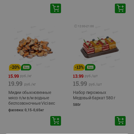
🕘
12:00
-
21:00
-
20
%
-
13
%
15.99
13.99
руб./
кг
руб./
шт
19.99
15.99
руб./
кг
руб./
шт
Мидии обыкновенные
Набор пирожных
мясо п/м в/м водные
Медовый бархат 580 г
беспозвоночные Vici вес
580г
фасовка: 0,15-0,65кг