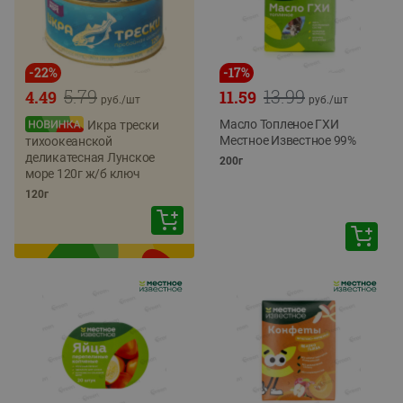
-
22
%
-
17
%
5.79
13.99
4.49
11.59
руб./
шт
руб./
шт
Масло Топленое ГХИ
Икра трески
Местное Известное 99%
тихоокеанской
деликатесная Лунское
200г
море 120г ж/б ключ
120г