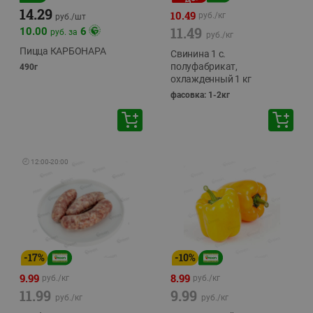
14.29
10.49
руб./
кг
руб./
шт
11.49
10.00
6
руб. за
руб./
кг
Пицца КАРБОНАРА
Свинина 1 с.
полуфабрикат,
490г
охлажденный 1 кг
фасовка: 1-2кг
🕘
12:00
-
20:00
-
17
%
-
10
%
9.99
8.99
руб./
кг
руб./
кг
11.99
9.99
руб./
кг
руб./
кг