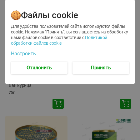
Файлы cookie
Для удобства пользователей сайта используются файлы
cookie. Нажимая "Принять", вы соглашаетесь
на обработку
нами файлов cookie в соответствии с
Политикой
обработки файлов cookie
-
12
%
-
24
%
Настроить
6.59
4.99
1.05
руб./
шт
руб./
шт
1.19
ТОФУ Vegetus ТВЕРДЫЙ
руб./
шт
Отклонить
Принять
230г
Корм влаж. для кош. с
чувств. пищевар. Пурина
Ван курица
75г