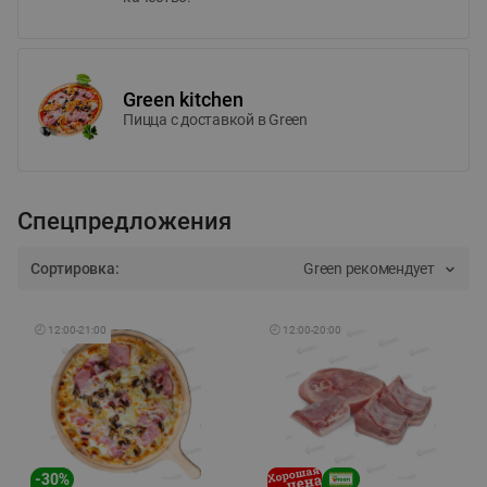
Green kitchen
Пицца c доставкой в Green
Спецпредложения
Сортировка:
Green рекомендует
🕘
12:00
-
21:00
🕘
12:00
-
20:00
-
30
%