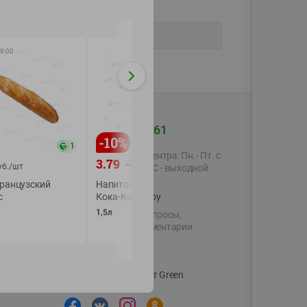
9:00
+375 44 560-60-61
-
10
%
-
10
%
1
Время работы Call-центра: Пн.- Пт. с
4.19
4.19
3.79
3.79
руб./
шт
руб./
уб./
шт
09.00 до 17.00, СБ, ВС - выходной
Французский
Напиток газированный
Напиток газиров
с
shop@green-market.by
Кока-Кола
Кока-Кола без са
1,5л
1,5л
Пишите нам свои вопросы,
предложения и комментарии
й картой
Вакансии
👋
Корпоративный сайт Green