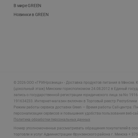
В мире GREEN
Новинки в GREEN
©
2026
ООО «ГРИНрозница» - Доставка продуктов питания в Минске.
Ю
(цокольный этаж) Минским горисполкомом 24.08.2012 в Единый госу
запись о государственной регистрации юридического лица за No 1916
191634233. Интернет-магазин включен в Торговый реестр Республики 
Режим работы сервиса доставки Green —
Время работы Call-центра: Пн.
персонализации сервисов и повышения удобства пользования веб-са
Политика обработки персональных данных
Номер уполномоченных рассматривать обращения покупателей в соот
торговли и услуг Администрации Фрунзенского района г. Минска + 375 