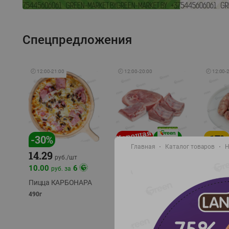
Спецпредложения
🕘
12:00
-
21:00
🕘
12:00
-
20:00
🕘
12:00
-
-
17
%
-
30
%
Главная
Каталог товаров
Н
14.29
10.49
9.99
руб./
кг
руб
руб./
шт
11.49
11.99
10.00
6
руб. за
руб./
кг
Пицца КАРБОНАРА
Свинина 1 с.
Колбас
полуфабрикат,
полуфа
490г
охлажденный 1 кг
охлажд
фасовка: 1-2кг
фасовка: