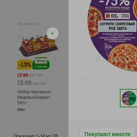
🕘
12:00
-
21:00
-
13
%
-
12
%
-
24
%
4.99
13.99
1.05
руб./
шт
руб./
шт
15.99
1.19
ТОФУ V
руб./
шт
руб./
шт
ТВЕРД
Набор пирожных
Корм влаж. для
230г
Медовый бархат
кош. с чувств.
580 г
пищевар. Пурина
Ван курица
580г
75г
Покупают вместе
Показано 1-14 из 78