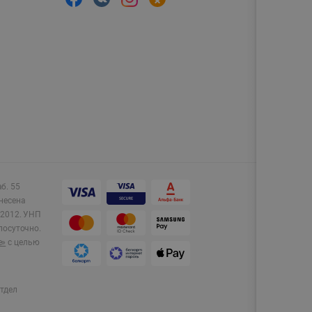
аб. 55
несена
2012.
УНП
лосуточно.
e»
с целью
тдел