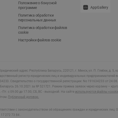
Положение о бонусной
AppGallery
программе
Политика обработки
персональных данных
Политика обработки файлов
cookie
Настройки файлов cookie
ридический адрес: Республика Беларусь, 220121, г. Минск, ул. П. Глебки, д. 5, к
дарственный регистр юридических лиц и индивидуальных предпринимателей в
34233.
Свидетельство о государственной регистрации: No 191634233 от 24.08.
Беларусь 26.10.2021 за № 521721. Режим приема заявок через корзину – круг
- Пт. с 09.00 до 17.00, СБ, ВС - выходной
.
На сайте
используются файлы «cooki
йтом.
Публичный договор.
ветствии с законодательством об обращениях граждан и юридических лиц: О
17 272 73 84 .