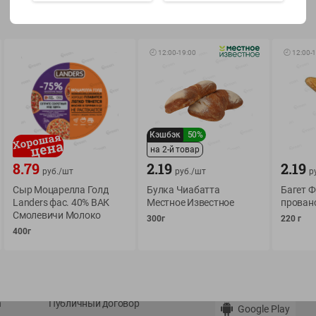
Показать 15-28 из 78
🕘
12:00
-
19:00
🕘
12:00
-
1
О сервисе
Мой Green
Кэшбэк
50%
на 2-й товар
Оплата
История покупок
8.79
2.19
2.19
руб./
шт
руб./
шт
р
Условия доставки
Мои товары
Сыр Моцарелла Голд
Булка Чиабатта
Багет 
Возврат товара
Landers фас. 40% ВАК
Местное Известное
прован
Обратная связь
Смолевичи Молоко
300г
220 г
Оформление заказа
400г
Приложение Green c
Приемка товара
доставкой и бонусно
Самовывоз
Рекламная игра
App Store
n
Публичный договор
Google Play