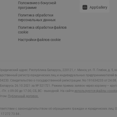
Положение о бонусной
AppGallery
программе
Политика обработки
персональных данных
Политика обработки файлов
cookie
Настройки файлов cookie
ридический адрес: Республика Беларусь, 220121, г. Минск, ул. П. Глебки, д. 5, к
дарственный регистр юридических лиц и индивидуальных предпринимателей в
34233.
Свидетельство о государственной регистрации: No 191634233 от 24.08.
Беларусь 26.10.2021 за № 521721. Режим приема заявок через корзину – круг
- Пт. с 09.00 до 17.00, СБ, ВС - выходной
.
На сайте
используются файлы «cooki
йтом.
Публичный договор.
ветствии с законодательством об обращениях граждан и юридических лиц: О
17 272 73 84 .