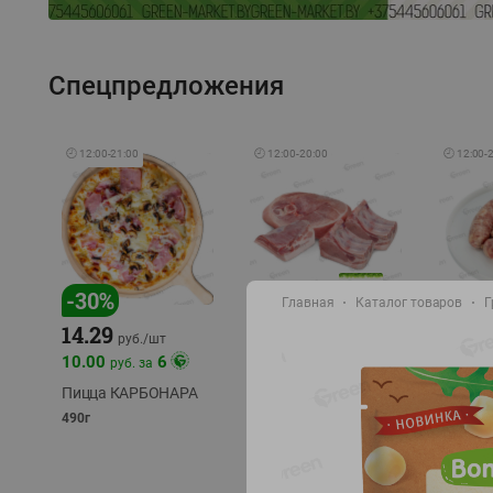
Спецпредложения
🕘
12:00
-
21:00
🕘
12:00
-
20:00
🕘
12:00
-
-
17
%
-
30
%
Главная
Каталог товаров
Г
14.29
10.49
9.99
руб./
кг
руб
руб./
шт
11.49
11.99
10.00
6
руб. за
руб./
кг
Пицца КАРБОНАРА
Свинина 1 с.
Колбас
полуфабрикат,
полуфа
490г
охлажденный 1 кг
охлажд
фасовка: 1-2кг
фасовка: