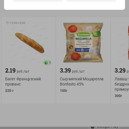
Показать 15-28 из 79
🕘
12:00
-
19:00
О сервисе
Мой Green
1
Оплата
История покупок
2.19
3.39
3.29
руб./
шт
руб./
шт
р
Условия доставки
Мои товары
Багет Французский
Сыр мягкий Моцарелла
Лаваш 
Возврат товара
прованс
Bonfesto 45%
бездро
Обратная связь
прямоу
Оформление заказа
220 г
100г
300г
Приложение Green c
Приемка товара
доставкой и бонусно
Самовывоз
Рекламная игра
App Store
n
Публичный договор
Google Play