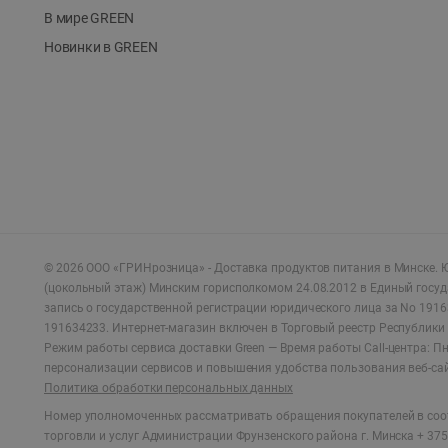
В мире GREEN
Новинки в GREEN
©
2026
ООО «ГРИНрозница» - Доставка продуктов питания в Минске.
Ю
(цокольный этаж) Минским горисполкомом 24.08.2012 в Единый госу
запись о государственной регистрации юридического лица за No 1916
191634233. Интернет-магазин включен в Торговый реестр Республики 
Режим работы сервиса доставки Green —
Время работы Call-центра: Пн.
персонализации сервисов и повышения удобства пользования веб-са
Политика обработки персональных данных
Номер уполномоченных рассматривать обращения покупателей в соот
торговли и услуг Администрации Фрунзенского района г. Минска + 375 