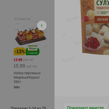
🕘
12:00
-
21:00
-
13
%
-
12
%
-
24
%
4.99
13.99
1.05
руб./
шт
руб./
шт
15.99
1.19
ТОФУ V
руб./
шт
руб./
шт
ТВЕРД
Набор пирожных
Корм влаж. для
230г
Медовый бархат
кош. с чувств.
580 г
пищевар. Пурина
Ван курица
580г
75г
Покупают вместе
Показано 1-14 из 79