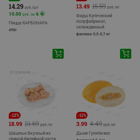
15.59
14.29
13.49
руб./
кг
руб./
шт
10.00
6
руб. за
Фарш Купеческий
полуфабрикат,
Пицца КАРБОНАРА
охлажденный
490г
фасовка: 0,5-0,7 кг
🕘
12:00
-
20:00
-
12
%
-
11
%
21.69
4.49
18.99
3.99
руб./
кг
руб./
кг
Шашлык Вкусный из
Дыня Гуляби вес
свиной филейной части