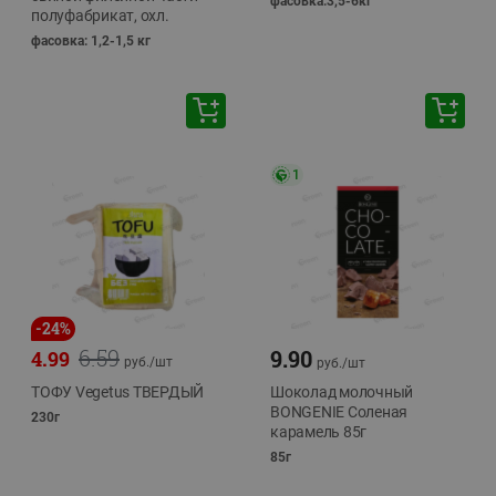
фасовка:3,5-6кг
полуфабрикат, охл.
фасовка: 1,2-1,5 кг
1
-
24
%
6.59
9.90
4.99
руб./
шт
руб./
шт
ТОФУ Vegetus ТВЕРДЫЙ
Шоколад молочный
BONGENIE Соленая
230г
карамель 85г
85г