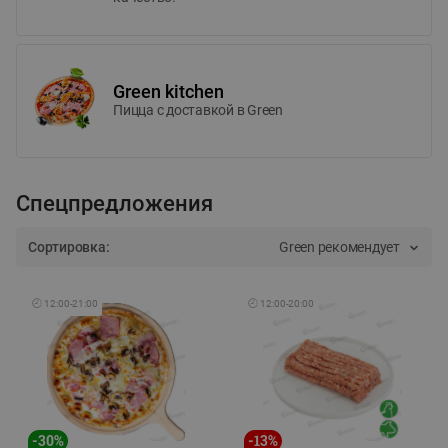
Green kitchen
Пицца c доставкой в Green
Спецпредложения
Сортировка:
Green рекомендует
🕘
12:00
-
21:00
🕘
12:00
-
20:00
-
30
%
-
13
%