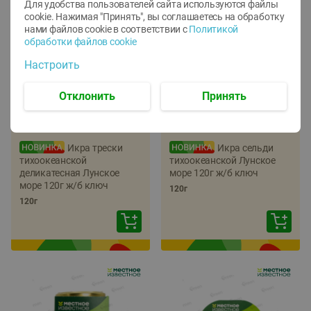
Для удобства пользователей сайта используются файлы
cookie. Нажимая "Принять", вы соглашаетесь
на обработку
нами файлов cookie в соответствии с
Политикой
обработки файлов cookie
Настроить
Отклонить
Принять
-
22
%
-
17
%
5.79
5.99
4.49
4.99
руб./
шт
руб./
шт
Икра трески
Икра сельди
тихоокеанской
тихоокеанской Лунское
деликатесная Лунское
море 120г ж/б ключ
море 120г ж/б ключ
120г
120г