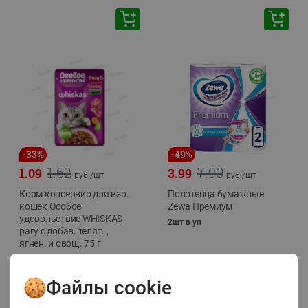
-
33
%
-
49
%
1.62
7.90
1.09
3.99
руб./
шт
руб./
шт
Корм консервир для взр.
Полотенца бумажные
кошек Особое
Zewa Премиум
удовольствие WHISKAS
2шт в уп
рагу с добав. телят. ,
ягнен. и овощ. 75 г
75г
Файлы cookie