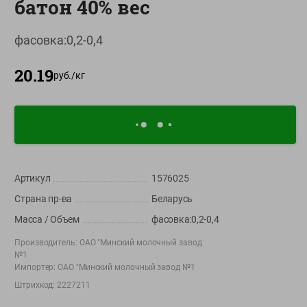
батон 40% вес
О сервисе
фасовка:0,2-0,4
Настройки файлов cookie
20.19
Мой Green
руб./
кг
Приложение Green c
доставкой и бонусной картой
App
Google
AppGallery
Store
Play
Артикул
1576025
Страна пр-ва
Беларусь
+375 44 560-60-61
Масса / Объем
фасовка:0,2-0,4
Call-центр работает с 9:00 до 21:00 ежедневно
Производитель:
ОАО "Минский молочный завод
№1
shop@green-market.by
Импортер:
ОАО "Минский молочный завод №1
Пишите нам свои вопросы, предложения и комментарии
Штрихкод:
2227211
Вакансии
👋