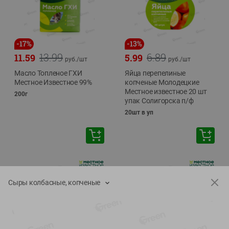
-
17
%
-
13
%
13.99
6.89
11.59
5.99
руб./
шт
руб./
шт
Масло Топленое ГХИ
Яйца перепелиные
Местное Известное 99%
копченые Молодецкие
Местное известное 20 шт
200г
упак Солигорска п/ф
20шт в уп
Сыры колбасные, копченые