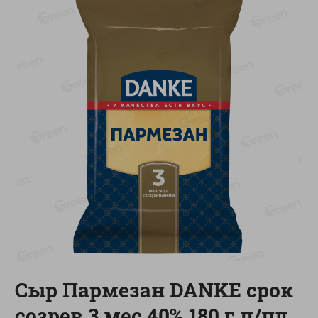
-
17
%
-
13
%
13.99
6.89
11.59
5.99
руб./
шт
руб./
шт
Масло Топленое ГХИ
Яйца перепелиные
Местное Известное 99%
копченые Молодецкие
Местное известное 20 шт
200г
упак Солигорска п/ф
20шт в уп
Показано 1-14 из 79
Показать 15-28 из 79
Каталог товаров
Сыр Пармезан DANKE срок
Специально для вас
созрев 3 мес 40% 180 г п/пл