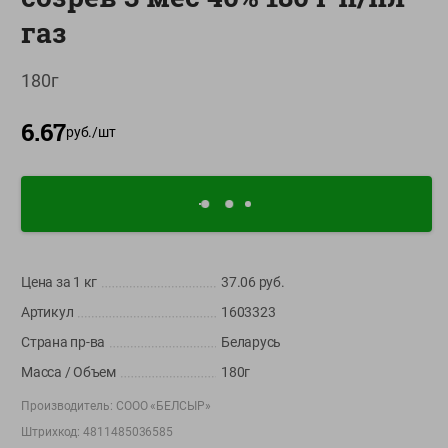
О сервисе
газ
Настройки файлов cookie
180г
Мой Green
6.67
руб./
шт
Приложение Green c
доставкой и бонусной картой
App
Google
AppGallery
Store
Play
Цена за 1
кг
37.06
руб.
+375 44 560-60-61
Артикул
1603323
Время работы Call-центра: Пн.- Пт. с 09.00 до 17.00, СБ, ВС -
Страна пр-ва
Беларусь
выходной
Масса / Объем
180г
shop@green-market.by
Производитель:
СООО «БЕЛСЫР»
Пишите нам свои вопросы, предложения и комментарии
Штрихкод:
4811485036585