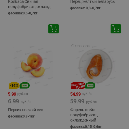
Колбаса Свиная
Перец желтый Беларусь
полуфабрикат, охлажд
фасовка: 0,3-0,7кг
фасовка:0,5-0,7кг
🕘
12:00
-
20:00
-
14
%
5.99
54.99
руб./
кг
руб./
кг
6.99
59.99
руб./
кг
руб./
кг
Персик свежий вес
Форель стейк
полуфабрикат,
фасовка:0,8-1кг
охлажденный
фасовка:0,15-0,6кг