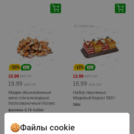
🕘
12:00
-
21:00
-
20
%
-
13
%
15.99
13.99
руб./
кг
руб./
шт
19.99
15.99
руб./
кг
руб./
шт
Мидии обыкновенные
Набор пирожных
мясо п/м в/м водные
Медовый бархат 580 г
беспозвоночные Vici вес
580г
фасовка: 0,15-0,65кг
Файлы cookie