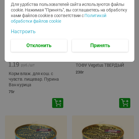
Для удобства пользователей сайта используются файлы
cookie. Нажимая "Принять", вы соглашаетесь
на обработку
нами файлов cookie в соответствии с
Политикой
обработки файлов cookie
Настроить
Отклонить
Принять
-
12
%
-
24
%
6.59
4.99
1.05
руб./
шт
руб./
шт
1.19
ТОФУ Vegetus ТВЕРДЫЙ
руб./
шт
230г
Корм влаж. для кош. с
чувств. пищевар. Пурина
Ван курица
75г