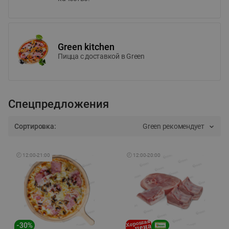
Green kitchen
Пицца c доставкой в Green
Спецпредложения
Сортировка:
Green рекомендует
🕘
12:00
-
21:00
🕘
12:00
-
20:00
-
30
%