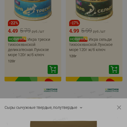
-
22
%
-
17
%
5.79
5.99
4.49
4.99
руб./
шт
руб./
шт
Икра трески
Икра сельди
тихоокеанской
тихоокеанской Лунское
деликатесная Лунское
море 120г ж/б ключ
море 120г ж/б ключ
120г
120г
Сыры сычужные твердые, полутвердые