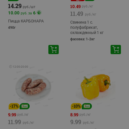
14.29
10.49
руб./
кг
руб./
шт
11.49
10.00
6
руб. за
руб./
кг
Пицца КАРБОНАРА
Свинина 1 с.
полуфабрикат,
490г
охлажденный 1 кг
фасовка: 1-2кг
🕘
12:00
-
20:00
-
17
%
-
10
%
9.99
8.99
руб./
кг
руб./
кг
11.99
9.99
руб./
кг
руб./
кг