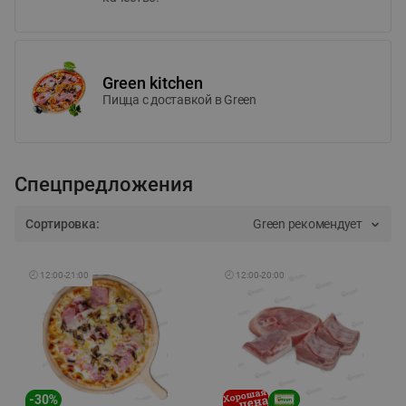
Green kitchen
Пицца c доставкой в Green
Спецпредложения
Сортировка:
Green рекомендует
🕘
12:00
-
21:00
🕘
12:00
-
20:00
-
30
%