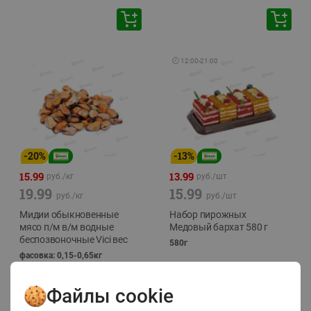
🕘
12:00
-
21:00
-
20
%
-
13
%
15.99
13.99
руб./
кг
руб./
шт
19.99
15.99
руб./
кг
руб./
шт
Мидии обыкновенные
Набор пирожных
мясо п/м в/м водные
Медовый бархат 580 г
беспозвоночные Vici вес
580г
фасовка: 0,15-0,65кг
Файлы cookie