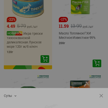
-
22
%
-
17
%
5.79
13.99
4.49
11.59
руб./
шт
руб./
шт
Масло Топленое ГХИ
Икра трески
Местное Известное 99%
тихоокеанской
деликатесная Лунское
200г
море 120г ж/б ключ
120г
Супы