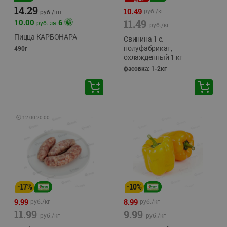
14.29
10.49
руб./
кг
руб./
шт
11.49
10.00
6
руб. за
руб./
кг
Пицца КАРБОНАРА
Свинина 1 с.
полуфабрикат,
490г
охлажденный 1 кг
фасовка: 1-2кг
🕘
12:00
-
20:00
-
17
%
-
10
%
9.99
8.99
руб./
кг
руб./
кг
11.99
9.99
руб./
кг
руб./
кг