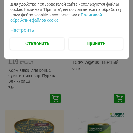
Для удобства пользователей сайта используются файлы
cookie. Нажимая "Принять", вы соглашаетесь
на обработку
нами файлов cookie в соответствии с
Политикой
обработки файлов cookie
Настроить
Отклонить
Принять
-
12
%
-
24
%
6.59
4.99
1.05
руб./
шт
руб./
шт
1.19
ТОФУ Vegetus ТВЕРДЫЙ
руб./
шт
230г
Корм влаж. для кош. с
чувств. пищевар. Пурина
Ван курица
75г