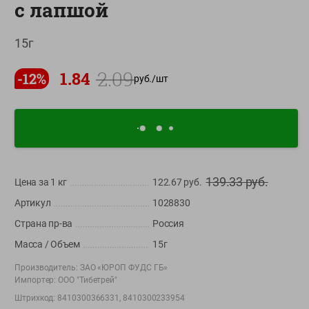
с лапшой
О сервисе
15г
Настройки файлов cookie
Мой Green
2.09
1.84
-
12
%
руб./
шт
Приложение Green c
доставкой и бонусной картой
App
Google
AppGallery
Store
Play
139.33
руб.
Цена за 1
кг
122.67
руб.
Артикул
1028830
+375 44 560-60-61
Страна пр-ва
Россия
Время работы Call-центра: Пн.- Пт. с 09.00 до 17.00, СБ, ВС -
выходной
Масса / Объем
15г
Производитель:
ЗАО «ЮРОП ФУДС ГБ»
shop@green-market.by
Импортер:
ООО "Тибетрей"
Пишите нам свои вопросы, предложения и комментарии
Штрихкод:
8410300366331, 8410300233954