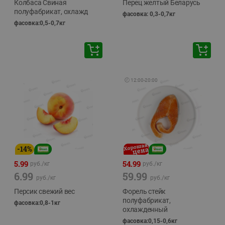
Колбаса Свиная
Перец желтый Беларусь
полуфабрикат, охлажд
фасовка: 0,3-0,7кг
фасовка:0,5-0,7кг
🕘
12:00
-
20:00
-
14
%
5.99
54.99
руб./
кг
руб./
кг
6.99
59.99
руб./
кг
руб./
кг
Персик свежий вес
Форель стейк
полуфабрикат,
фасовка:0,8-1кг
охлажденный
фасовка:0,15-0,6кг