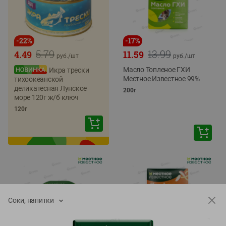
-
22
%
-
17
%
5.79
13.99
4.49
11.59
руб./
шт
руб./
шт
Масло Топленое ГХИ
Икра трески
Местное Известное 99%
тихоокеанской
деликатесная Лунское
200г
море 120г ж/б ключ
120г
Соки, напитки