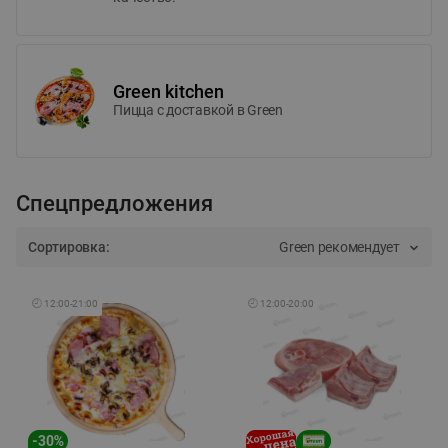
Green kitchen
Пицца c доставкой в Green
Спецпредложения
Сортировка:
Green рекомендует
🕘
12:00
-
21:00
🕘
12:00
-
20:00
-
30
%