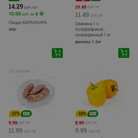
14.29
10.49
руб./
кг
руб./
шт
11.49
10.00
6
руб. за
руб./
кг
Пицца КАРБОНАРА
Свинина 1 с.
полуфабрикат,
490г
охлажденный 1 кг
фасовка: 1-2кг
🕘
12:00
-
20:00
-
17
%
-
10
%
9.99
8.99
руб./
кг
руб./
кг
11.99
9.99
руб./
кг
руб./
кг