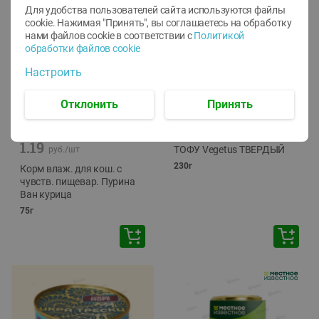
Для удобства пользователей сайта используются файлы
cookie. Нажимая "Принять", вы соглашаетесь
на обработку
нами файлов cookie в соответствии с
Политикой
обработки файлов cookie
Настроить
Отклонить
Принять
-
12
%
-
24
%
6.59
4.99
1.05
руб./
шт
руб./
шт
1.19
ТОФУ Vegetus ТВЕРДЫЙ
руб./
шт
230г
Корм влаж. для кош. с
чувств. пищевар. Пурина
Ван курица
75г