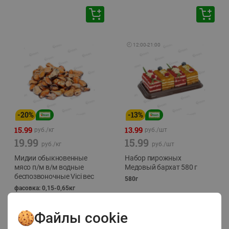
🕘
12:00
-
21:00
-
20
%
-
13
%
15.99
13.99
руб./
кг
руб./
шт
19.99
15.99
руб./
кг
руб./
шт
Мидии обыкновенные
Набор пирожных
мясо п/м в/м водные
Медовый бархат 580 г
беспозвоночные Vici вес
580г
фасовка: 0,15-0,65кг
Файлы cookie