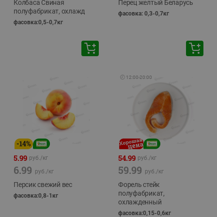
Колбаса Свиная
Перец желтый Беларусь
полуфабрикат, охлажд
фасовка: 0,3-0,7кг
фасовка:0,5-0,7кг
🕘
12:00
-
20:00
-
14
%
5.99
54.99
руб./
кг
руб./
кг
6.99
59.99
руб./
кг
руб./
кг
Персик свежий вес
Форель стейк
полуфабрикат,
фасовка:0,8-1кг
охлажденный
фасовка:0,15-0,6кг